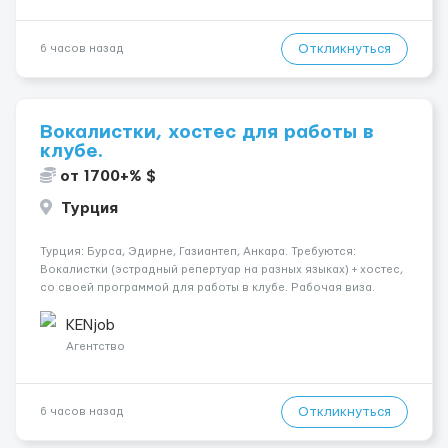
Откликнуться
6 часов назад
Вокалистки, хостес для работы в
клубе.
от 1700+% $
Турция
Турция: Бурса, Эдирне, Газиантеп, Анкара. Требуются:
Вокалистки (эстрадный репертуар на разных языках) + хостеc,
со своей программой для работы в клубе. Рабочая виза.
Контракт от четырех месяцев до года. Короткий контракт от
одного до трех месяцев. Мед. страховка. Высокая зарплат...
KENjob
Агентство
Откликнуться
6 часов назад