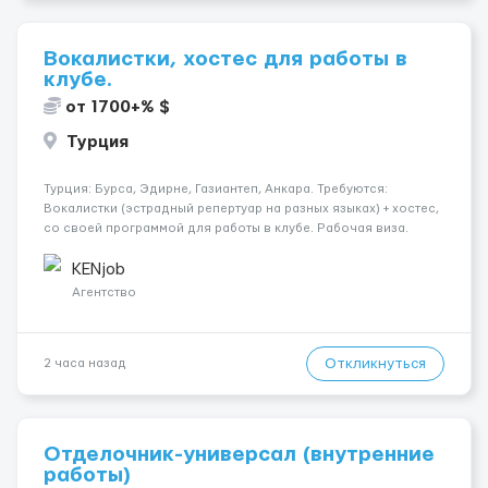
Вокалистки, хостес для работы в
клубе.
от 1700+% $
Турция
Турция: Бурса, Эдирне, Газиантеп, Анкара. Требуются:
Вокалистки (эстрадный репертуар на разных языках) + хостеc,
со своей программой для работы в клубе. Рабочая виза.
Контракт от четырех месяцев до года. Короткий контракт от
одного до трех месяцев. Мед. страховка. Высокая зарплат...
KENjob
Агентство
Откликнуться
2 часа назад
Отделочник-универсал (внутренние
работы)