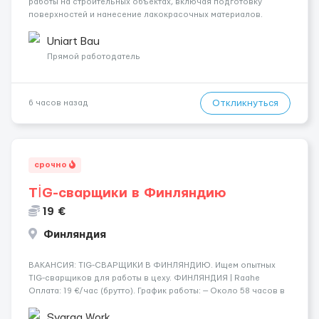
работы на строительных объектах, включая подготовку
поверхностей и нанесение лакокрасочных материалов.
Основная работа выполняется в Берлине. Ищем
профессионалов на месте, приглашения делаем только для
Uniart Bau
профессионалов с доказательным портф...
Прямой работодатель
Откликнуться
6 часов назад
срочно
TİG-сварщики в Финляндию
19 €
Финляндия
​​ВАКАНСИЯ: TIG-СВАРЩИКИ В ФИНЛЯНДИЮ. Ищем опытных
TIG-сварщиков для работы в цеху. ФИНЛЯНДИЯ | Raahe
Оплата: 19 €/час (брутто). График работы: — Около 58 часов в
неделю гарантированно. — Возможны дополнительные
переработки. Дата начала: — Как можно скорее....
Svarga Work