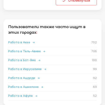
Откликнуться
Пользователи также часто ищут в
этих городах
:
Работа в Акке
→
752
Работа в Тель-Авиве
→
706
Работа в Бат-Яме
→
160
Работа в Иерусалиме
→
99
Работа в Ашдоде
→
92
Работа в Ашкелоне
→
69
Работа в Афуле
→
52