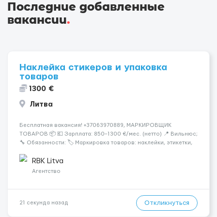
Последние добавленные
вакансии
.
Наклейка стикеров и упаковка
товаров
1300 €
Литва
Бесплатная вакансия! +37063970889, МАРКИРОВЩИК
ТОВАРОВ 📦 💶 Зарплата: 850–1300 €/мес. (нетто) 📍 Вильнюс;
🔧 Обязанности: 🏷️ Маркировка товаров: наклейки, этикетки,
бандероли 🍷 Продукция — алкоголь, напитки, продукты,
косметика и др. 👨‍🏫 Всему обучаем на месте — опы...
RBK Litva
Агентство
Откликнуться
21 секунда назад