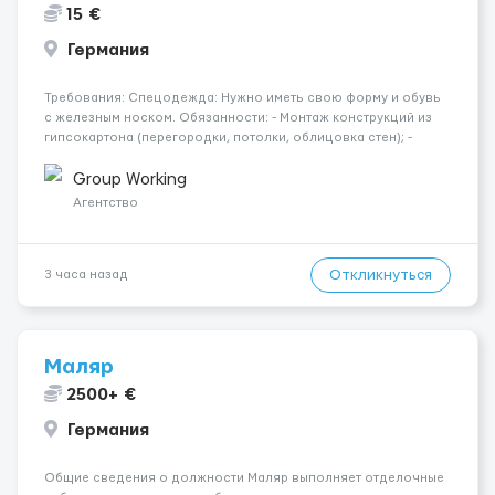
15 €
Германия
Требования: Спецодежда: Нужно иметь свою форму и обувь
с железным носком. Обязанности: - Монтаж конструкций из
гипсокартона (перегородки, потолки, облицовка стен); -
Подготовка поверхностей под отделку; - Выполнение
малярных работ (шпатлевка, грунтовка, покраска); -
Group Working
Штукатурные работы ...
Агентство
Откликнуться
3 часа назад
Маляр
2500+ €
Германия
Общие сведения о должности Маляр выполняет отделочные