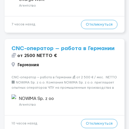
Агентство
Откликнуться
7 часов назад
CNC-оператор — работа в Германии
от 2500 NETTO €
Германия
CNC-оператор — работа в Германии 💰 от 2 500 € / мес. NETTO
🏢 NOWIMA Sp. z o.o. Компания NOWIMA Sp. z o.o. приглашает
опытных операторов ЧПУ на промышленные производства в
Германии. Прямой контракт. Стабильная загрузка.
Проживание, оформление и билеты — за счёт компани...
NOWIMA Sp. z oo
Агентство
Откликнуться
10 часов назад