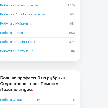
Работа в Нью-Йорке
→
1775
Работа в Лос-Анджелесе
→
931
Работа в Майами
→
613
Работа в Чикаго
→
603
Работа в Вашингтоне
→
324
Работа в Бостоне
→
316
Больше профессий из рубрики
Строительство - Ремонт -
Архитектура
:
Работа Столяром в США
→
6