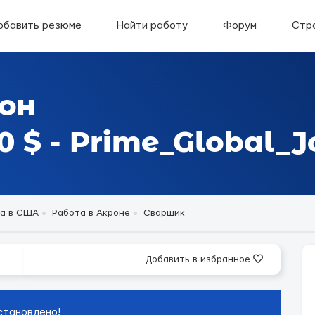
обавить резюме
Найти работу
Форум
Стр
рон
 $ - Prime_Global_J
а в США
Работа в Акроне
Сварщик
Добавить в избранное
становлено!