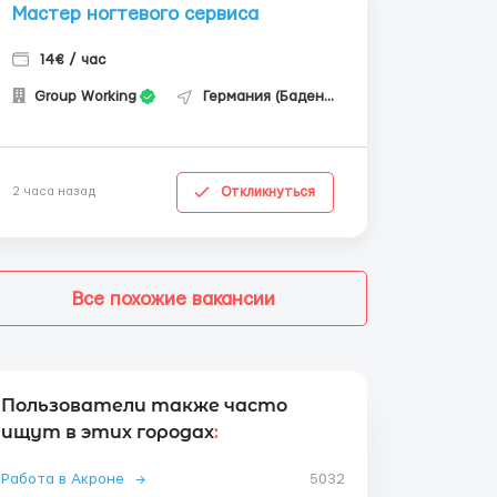
Мастер ногтевого сервиса
14€ / час
Group Working
Германия (Баден-Вюртемберг)
Откликнуться
2 часа назад
Все похожие вакансии
Пользователи также часто
ищут в этих городах
:
Работа в Акроне
→
5032