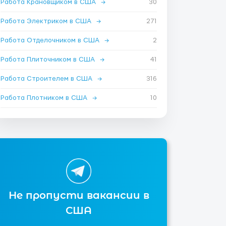
Работа Крановщиком в США
→
30
Работа Электриком в США
→
271
Работа Отделочником в США
→
2
Работа Плиточником в США
→
41
Работа Строителем в США
→
316
Работа Плотником в США
→
10
Не пропусти вакансии в
США