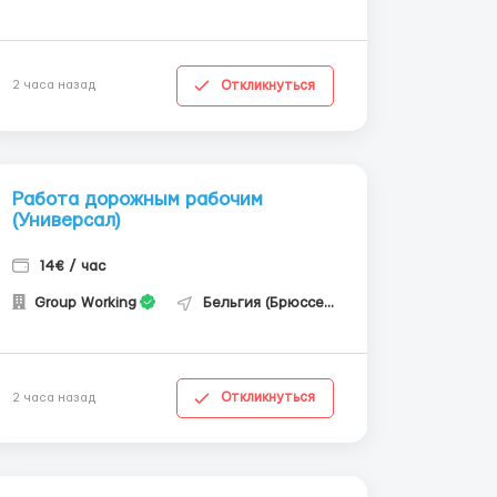
Откликнуться
2 часа назад
Работа дорожным рабочим
(Универсал)
14€ / час
Group Working
Бельгия (Брюссель)
Откликнуться
2 часа назад