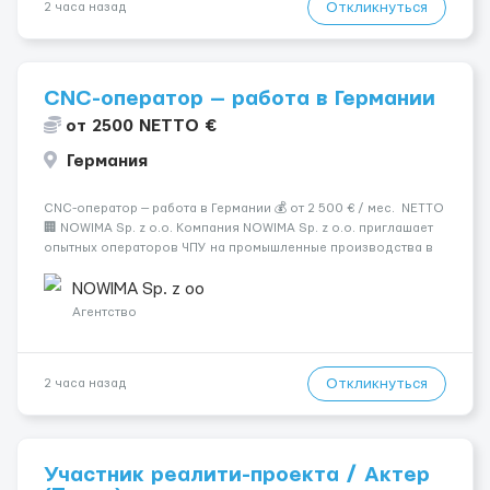
Откликнуться
2 часа назад
CNC-оператор — работа в Германии
от 2500 NETTO €
Германия
CNC-оператор — работа в Германии 💰 от 2 500 € / мес. NETTO
🏢 NOWIMA Sp. z o.o. Компания NOWIMA Sp. z o.o. приглашает
опытных операторов ЧПУ на промышленные производства в
Германии. Прямой контракт. Стабильная загрузка.
Проживание, оформление и билеты — за счёт компани...
NOWIMA Sp. z oo
Агентство
Откликнуться
2 часа назад
Участник реалити-проекта / Актер