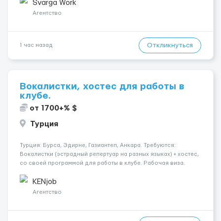
час брутто 🏠 Жильё: предоставляется БЕСПЛАТНО 📞
Svarga Work
Контакт: +3725672...
Агентство
Откликнуться
1 час назад
Вокалистки, хостес для работы в
клубе.
от 1700+% $
Турция
Турция: Бурса, Эдирне, Газиантеп, Анкара. Требуются:
Вокалистки (эстрадный репертуар на разных языках) + хостеc,
со своей программой для работы в клубе. Рабочая виза.
Контракт от четырех месяцев до года. Короткий контракт от
одного до трех месяцев. Мед. страховка. Высокая зарплат...
KENjob
Агентство