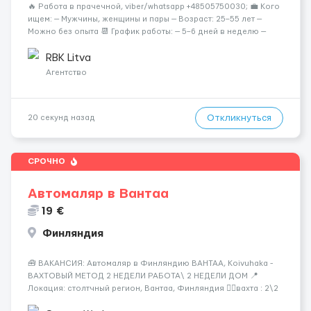
🔥 Работа в прачечной, viber/whatsapp +48505750030; 💼 Кого
ищем: — Мужчины, женщины и пары — Возраст: 25–55 лет —
Можно без опыта 📆 График работы: — 5–6 дней в неделю —
Смены по 12 часов (день/ночь 2/2): 🕕 06:00–18:00 /
18:0...
RBK Litva
Агентство
Откликнуться
20 секунд назад
СРОЧНО
Автомаляр в Вантаа
19 €
Финляндия
🧰 ВАКАНСИЯ: Автомаляр в Финляндию ВАНТАА, Koivuhaka -
ВАХТОВЫЙ МЕТОД 2 НЕДЕЛИ РАБОТА\ 2 НЕДЕЛИ ДОМ 📍
Локация: столтчный регион, Вантаа, Финляндия 👌🏻вахта : 2\2
недели 📅 Старт: как только вас утверждают 💶 Зарплата: 19 €/