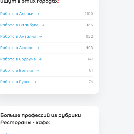
ищут в этих городах
:
Работа в Аланьи
→
2610
Работа в Стамбуле
→
1186
Работа в Анталии
→
622
Работа в Анкаре
→
403
Работа в Бодруме
→
141
Работа в Белеке
→
81
Работа в Бурсе
→
74
Больше профессий из рубрики
Рестораны - кафе
: