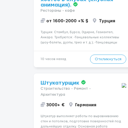
анимация).
Рестораны - кафе
от 1600-2000 +% $
Турция
Турция: Стамбул, Бурса, Эдирне, Газиантеп,
Анкара. Требуются: -Танцевальные коллективы
(шоу-балеты, дуэты, трио и т. д.); -Танцовщицы
(экзотика, го-го, восточные, paty girls, и т. д.);
-Вокалистки (эстрадный репертуар на разных
языках); -Гимнастки; -Работницы хостесc в кл...
Откликнуться
10 часов назад
Штукатурщик
Строительство - Ремонт -
Архитектура
3000+ €
Германия
Штукатур выполняет работы по выравниванию
стен и потолков, подготовке поверхностей под
дальнейшую отделку. Основная работа