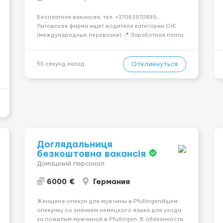
Бесплатная вакансия, тел. +37063970889,
Литовская фирма ищет водителя категории C+E
(международные перевозки) 📍 Заработная плата:
💶 3600 € нетто в месяц 🚛 Что предстоит делать:
Международные перевозки на тентах и
рефрижераторах. В среднем 400–500 км в день.
Откликнуться
56 секунд назад
Погрузки и разгрузки...
Доглядальниця
безкоштовна вакансія
Домашний персонал
6000 €
Германия
Женщина-опекун для мужчины в PfullingenИщем
опекунку со знанием немецкого языка для ухода
за пожилым мужчиной в Pfullingen. В обязанности