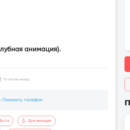
клубная анимация).
10 часов назад
н:
Показать телефон
П
абота
Для женщин