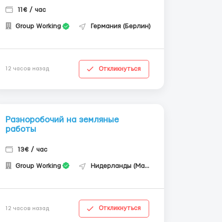
11€ / час
Group Working
Германия (Берлин)
Откликнуться
12 часов назад
Разноробочий на земляные
работы
13€ / час
Group Working
Нидерланды (Маастрихт)
Откликнуться
12 часов назад