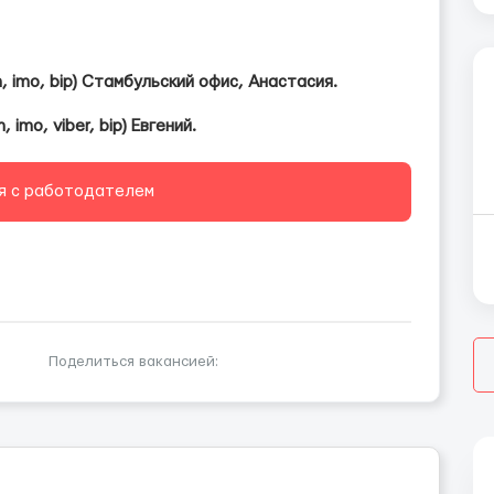
 imo, bip)
Стамбульский
офис, Анастасия.
imo, viber, bip) Евгений
.
я с работодателем
Поделиться вакансией: