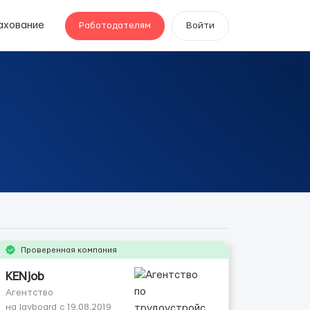
ахование
Работодателям
Войти
Проверенная компания
KENjob
Агентство
на layboard с 19.08.2019