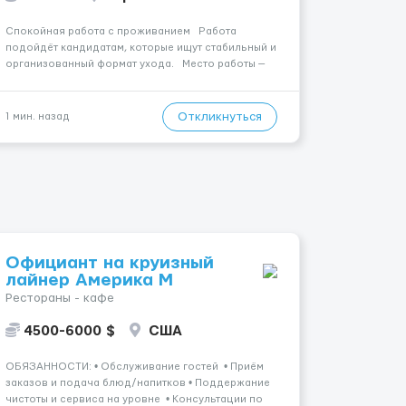
Спокойная работа с проживанием Работа
подойдёт кандидатам, которые ищут стабильный и
организованный формат ухода. Место работы —
Schwarzenbruck, 90592. Заработная плата
составляет . Уход осуществляется за чоловіком.
Мобильность пациента: Прикутий до ліжка (мо...
Откликнуться
1 мин. назад
Официант на круизный
лайнер Америка М
Рестораны - кафе
4500-6000 $
США
ОБЯЗАННОСТИ: • Обслуживание гостей • Приём
заказов и подача блюд/напитков • Поддержание
чистоты и сервиса на уровне • Консультации по