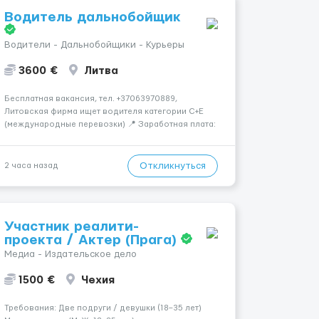
Водитель дальнобойщик
Водители - Дальнобойщики - Курьеры
3600 €
Литва
Бесплатная вакансия, тел. +37063970889,
Литовская фирма ищет водителя категории C+E
(международные перевозки) 📍 Заработная плата:
💶 3600 € нетто в месяц 🚛 Что предстоит делать:
Международные перевозки на тентах и
рефрижераторах. В среднем 400–500 км в день.
Откликнуться
2 часа назад
Погрузки и разгрузки ...
Участник реалити-
проекта / Актер (Прага)
Медиа - Издательское дело
1500 €
Чехия
Требования: Две подруги / девушки (18–35 лет)