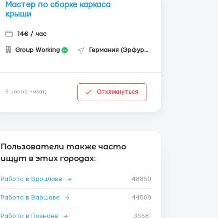
Мастер по сборке каркаса
крыши
14€ / час
Group Working
Германия (Эрфурт)
Откликнуться
9 часов назад
Пользователи также часто
ищут в этих городах
:
Работа в Вроцлаве
→
48850
Работа в Варшаве
→
44569
Работа в Познане
→
36581