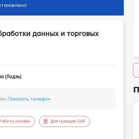
становлено!
бработки данных и торговых
а (Лодзь)
П
он:
Показать телефон
Работа онлайн
Для граждан СНГ