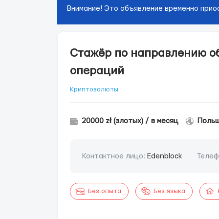
Внимание! Это объявление временно прио
Стажёр по направлению о
операций
Криптовалюты
20000 zł (злотых) / в месяц
Польш
Контактное лицо:
Edenblock
Телеф
Без опыта
Без языка