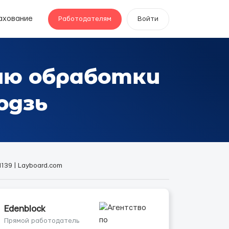
ахование
Работодателям
Войти
ию обработки
одзь
139 | Layboard.com
Edenblock
Прямой работодатель