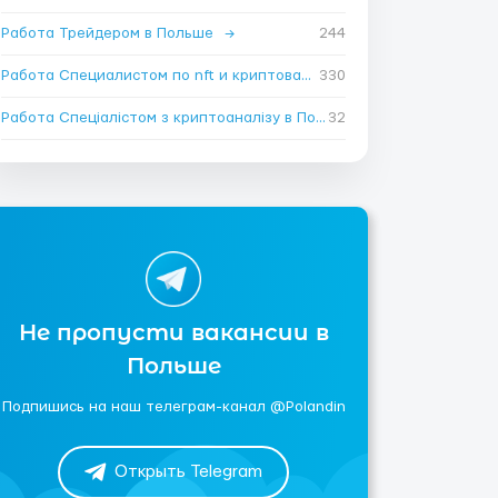
Работа Трейдером в Польше
→
244
Работа Специалистом по nft и криптовалюте в Польше
330
→
Работа Спеціалістом з криптоаналізу в Польше
32
→
Не пропусти вакансии в
Польше
Подпишись на наш телеграм-канал @Polandin
Открыть Telegram