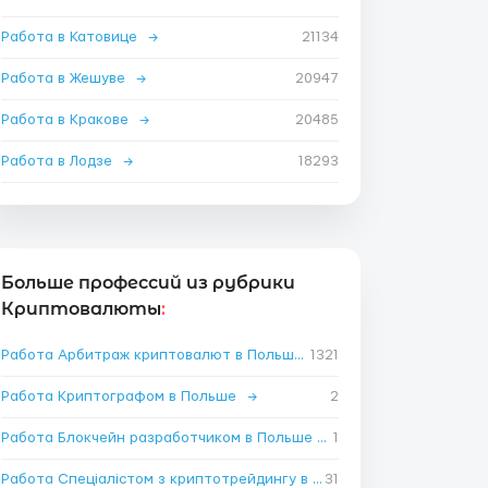
Работа в Катовице
→
21134
Работа в Жешуве
→
20947
Работа в Кракове
→
20485
Работа в Лодзе
→
18293
Больше профессий из рубрики
Криптовалюты
:
Работа Арбитраж криптовалют в Польше
1321
→
Работа Криптографом в Польше
→
2
Работа Блокчейн разработчиком в Польше
→
1
Работа Спеціалістом з криптотрейдингу в Польше
31
→