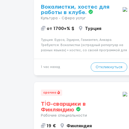
Вокалистки, хостес для
работы в клубе.
Культура - Сфера услуг
от 1700+% $
Турция
Турция: Бурса, Эдирне, Газиантеп, Анкара.
Требуются: Вокалистки (эстрадный репертуар на
разных языках) + хостеc, со своей программой для
работы в клубе. Рабочая виза. Контракт от четырех
месяцев до года. Короткий контракт от одного до
трех месяцев. Мед. страховка. Высокая зарплат...
Откликнуться
1 час назад
срочно
TİG-сварщики в
Финляндию
Рабочие специальности
19 €
Финляндия