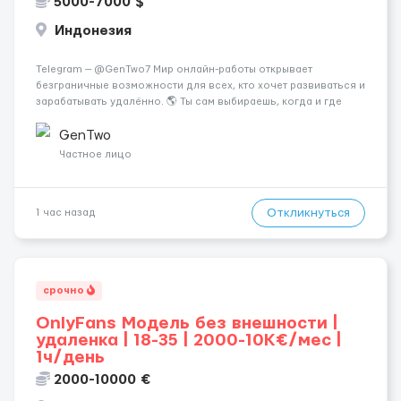
5000-7000 $
Индонезия
Telegram — @GenTwo7 Мир онлайн-работы открывает
безграничные возможности для всех, кто хочет развиваться и
зарабатывать удалённо. 🌎 Ты сам выбираешь, когда и где
работать, совмещая работу с учёбой, хобби или
путешествиями. 🏡 Пока все только говорят про нейросети и
GenTwo
блокчейн, швейцарс...
Частное лицо
Откликнуться
1 час назад
срочно
OnlyFans Модель без внешности |
удаленка | 18-35 | 2000-10K€/мес |
1ч/день
2000-10000 €