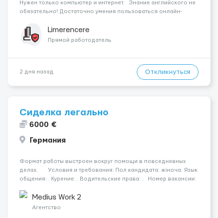
Нужен только компьютер и интернет. Знание английского не
обязательно! Достаточно умения пользоваться онлайн-
переводчиком. Работа до 9 часов в день. Ваша
задача: Общаться с клиентами мужчинами ...
Limerencere
Прямой работодатель
Откликнуться
2 дня назад
Сиделка легально
6000 €
Германия
Формат работы выстроен вокруг помощи в повседневных
делах. Условия и требования: Пол кандидата: жіноча. Язык
общения: . Курение: . Водительские права: . Номер вакансии:
4234 КОНТАКТЫ ДЛЯ УТОЧНЕНИЯ УСЛОВИЙ Польша +48 459
567 59...
Medius Work 2
Агентство