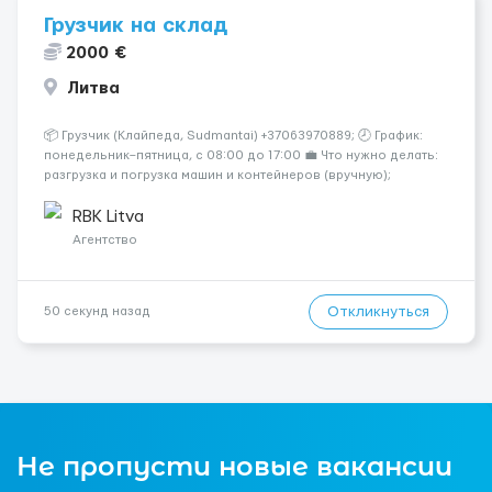
Грузчик на склад
2000 €
Литва
📦 Грузчик (Клайпеда, Sudmantai) +37063970889; 🕗 График:
понедельник–пятница, с 08:00 до 17:00 💼 Что нужно делать:
разгрузка и погрузка машин и контейнеров (вручную);
сортировка товара; поддержание порядка на складе;
выполнение других поручений заведующего складом. ✅
RBK Litva
Требования: ...
Агентство
Откликнуться
50 секунд назад
Не пропусти новые вакансии