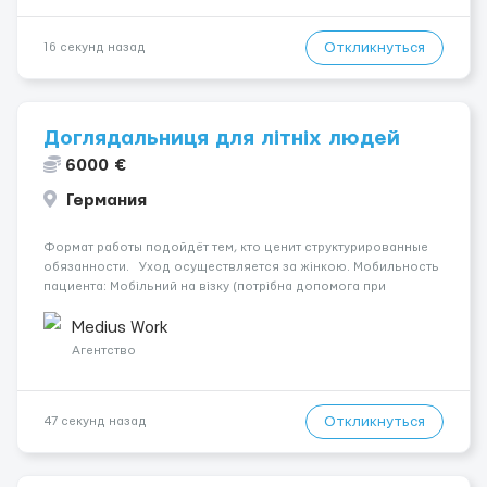
Откликнуться
16 секунд назад
Доглядальниця для літніх людей
6000 €
Германия
Формат работы подойдёт тем, кто ценит структурированные
обязанности. Уход осуществляется за жінкою. Мобильность
пациента: Мобільний на візку (потрібна допомога при
переміщенні). Психологическое состояние: В ясному розумі.
Ночной уход: Прокидається один-два рази за ніч. Место
Medius Work
работы &mda...
Агентство
Откликнуться
47 секунд назад