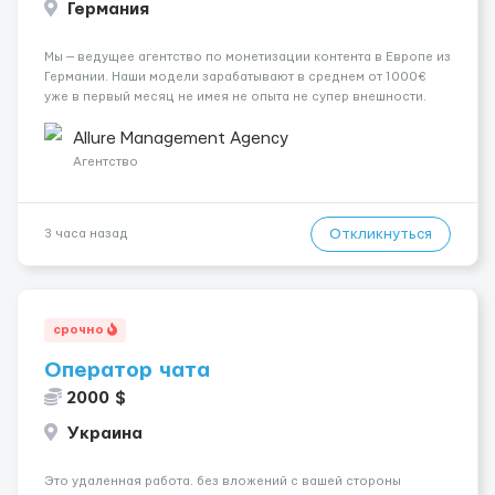
Германия
Мы — ведущее агентство по монетизации контента в Европе из
Германии. Наши модели зарабатывают в среднем от 1000€
уже в первый месяц не имея не опыта не супер внешности.
(полностью удалённая работа). Ищем девушек — из каждого
города мира, начинающих и с опытом. Что мы предлаг...
Allure Management Agency
Агентство
Откликнуться
3 часа назад
срочно
Оператор чата
2000 $
Украина
Это удаленная работа. без вложений с вашей стороны