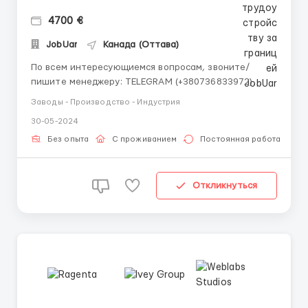
4700 €
JobUar
Канада (Оттава)
По всем интересующиемся вопросам, звоните/
пишите менеджеру: TELEGRAM (+380736833972)
WhatsApp (+380736833972) Требуются сотрудники
Заводы - Производство - Индустрия
на автомобильный завод Toyota в г.Оттава, Канада
30-05-2024
Требуются мужчины, женщины, семейные пары
возраст: 20 - 60 лет. Обязаности: - Работа на
Без опыта
С проживанием
Постоянная работа
производственных лин...
Откликнуться