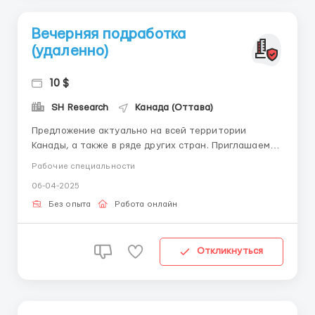
Вечерняя подработка
(удаленно)
10 $
SH Research
Канада (Оттава)
Предложение актуально на всей территории
Канады, а также в ряде других стран. Приглашаем
Вас в качестве подработки принять участие в
Рабочие специальности
нашем проекте. Мы – крупнейшая компания
06-04-2025
маркетингового исследования рынка, проводящая
исследования во многих странах мира. Наша цель –
Без опыта
Работа онлайн
сбор и обработка ин...
Откликнуться