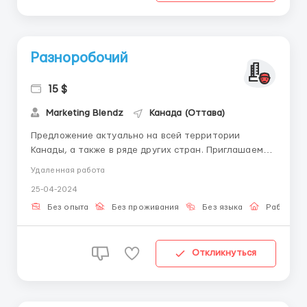
Разноробочий
15 $
Marketing Blendz
Канада (Оттава)
Предложение актуально на всей территории
Канады, а также в ряде других стран. Приглашаем
Вас в качестве подработки принять участие в
Удаленная работа
нашем проекте. Мы – крупнейшая компания
25-04-2024
маркетингового исследования рынка, проводящая
исследования во многих странах мира. Наша цель –
Без опыта
Без проживания
Без языка
Работа о
сбор и обработка ин...
Откликнуться