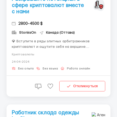
сфере криптовалют вместе
с нами
2800-4500 $
StonksOn
Канада (Оттава)
💎 Вступите в ряды элитных арбитражников
криптовалют и ощутите себя на вершине
финансового мира! 🔍 Мы ищем только самых
Криптовалюты
отборных и талантливых профессионалов, готовых
24-04-2024
освоить уникальную методику арбитража, которая
гарантирует максимальную прибыль на рынке
Без опыта
Без языка
Работа онлайн
криптовалют. ✔️ Что делает нас осо...
Откликнуться
Работник склада одежды