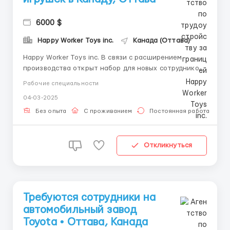
6000 $
Happy Worker Toys inc.
Канада (Оттава)
Happy Worker Toys inc. В связи с расширением
производства открыт набор для новых сотрудников
на фабрику игрушек в Канаду, Оттава. About us:
Рабочие специальности
Команда Happy Worker с радостью занята созданием
04-03-2025
нестандартных игрушек и эксклюзивных предметов
коллекционирования. Как и большинство творчес...
Без опыта
С проживанием
Постоянная работа
Откликнуться
Требуются сотрудники на
автомобильный завод
Toyota • Оттава, Канада