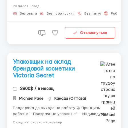
крипты) в цифровые инвестиционные продукты с
20 часов назад
помощью AI. Наша ИИ-экосистема расширяется, и
нам нужны свежие силы. Опыт? Оставь его для
Без опыта
Без проживания
Без языка
Работа 2-
других вакансий. Нам ва...
Откликнуться
Упаковщик на склад
брендовой косметики
Victoria Secret
3800$ / в месяц
Michael Page
Канада (Оттава)
Поддержка до выхода на работу 🤝 Принципы
работы: — Прозрачные условия ✅ — Индивидуальный
подход ✅ — Ответственность за результат ✅ 📞 Для
Склад - Упаковка - Конвейер
получения подробной информации — пишите: