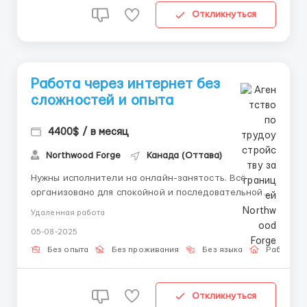
Откликнуться
Работа через интернет без
сложностей и опыта
4400$ / в месяц
Northwood Forge
Канада (Оттава)
Нужны исполнители на онлайн-занятость. Всё
организовано для спокойной и последовательной
работы из дома. Что вы получите: • Доступ без
Удаленная работа
ограничений по устройствам • Постепенное
05-08-2025
включение с пошаговыми пояснениями •
Возможность регулировать загрузку • Готовые
Без опыта
Без проживания
Без языка
Работа о
шаблоны и матери...
Откликнуться