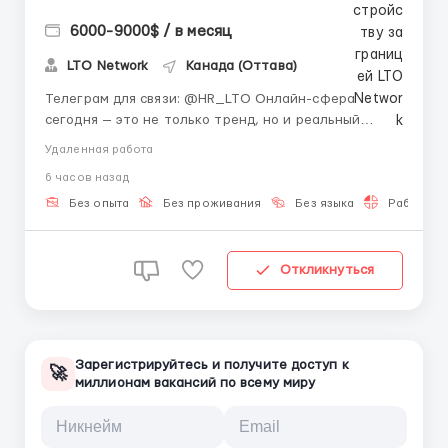
6000-9000$ / в месяц
LTO Network
Канада (Оттава)
Телеграм для связи: @HR_LTO Онлайн-сфера
сегодня — это не только тренд, но и реальный
способ строить карьеру с гибким графиком. 🏡
Удаленная работа
Работа подходит тем, кто хочет совмещать доход с
6 часов назад
учебой или личными проектами. Мы предлагаем
пошаговое обучение, наставника и постоянную
Без опыта
Без проживания
Без языка
Работа 2-
поддержку команды. Даже ...
Откликнуться
Зарегистрируйтесь и получите доступ к
🚀
миллионам вакансий по всему миру