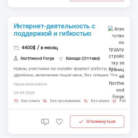
Интернет-деятельность с
поддержкой и гибкостью
4400$ / в месяц
Northwood Forge
Канада (Оттава)
Нужны участники на онлайн-формат работы. Всё
удалённо, включение пошаговое, без спешки. Что вы
получите: • Личное сопровождение при включении •
Удаленная работа
Работа без видеосвязи и переписок • Возможность
05-08-2025
выполнять задания в своём темпе • Простой доступ
с любого устройства Что нужно...
Без опыта
Без проживания
Без языка
Работа о
Откликнуться