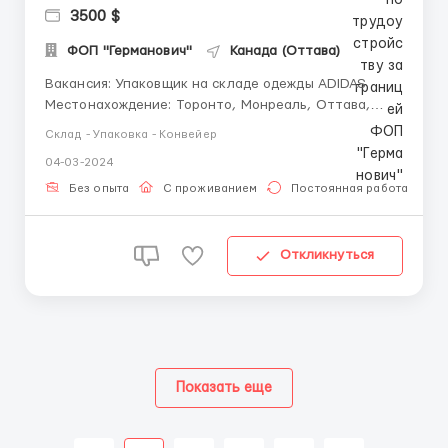
3500 $
ФОП "Германович"
Канада (Оттава)
Вакансия: Упаковщик на складе одежды ADIDAS
Местонахождение: Торонто, Монреаль, Оттава,
Ванкувер (Канада). Заработная плата: 18-22
Склад - Упаковка - Конвейер
канадских доллара в час. Требования Возраст: От 18
04-03-2024
до 55 лет, Опыт работы: Предыдущий опыт работы
на складе или в похожей отрасли будет
Без опыта
С проживанием
Постоянная работа
преимуществом, н...
Откликнуться
Показать еще