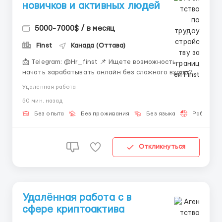
новичков и активных людей
5000-7000$ / в месяц
Finst
Канада (Оттава)
📩 Telegram: @Hr_finst 📌 Ищете возможность
начать зарабатывать онлайн без сложного входа?
Мы предлагаем современный формат удалённой
Удаленная работа
занятости с поддержкой команды. 💻 О нашей
50 мин. назад
команде Наша компания развивается в digital-
направлении и активно расширяет дистанционный
Без опыта
Без проживания
Без языка
Работа 2-
отдел. 📈💸 Мы создаём комф...
Откликнуться
Удалённая работа с в
сфере криптоактива