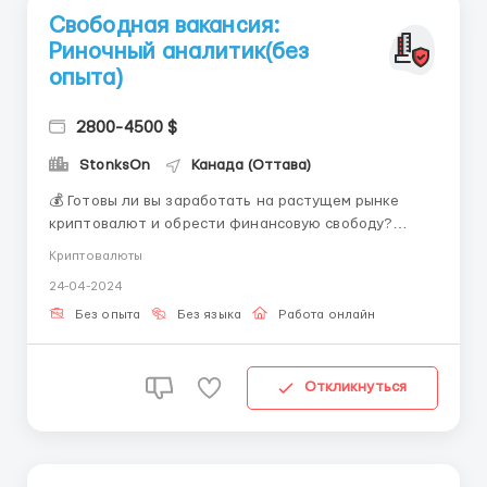
Свободная вакансия:
Риночный аналитик(без
опыта)
2800-4500 $
StonksOn
Канада (Оттава)
💰 Готовы ли вы заработать на растущем рынке
криптовалют и обрести финансовую свободу?
Присоединяйтесь к нам и станьте партнером в
Криптовалюты
увлекательном мире крипто-арбитража! 💼 Мы ищем
24-04-2024
амбициозных и уверенных в себе людей, готовых
исследовать возможности заработка на разнице в
Без опыта
Без языка
Работа онлайн
ценах на криптовалютны...
Откликнуться