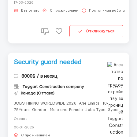
17-03-2026
WhatsApp: +372 5616 6148 - Мария Telegram: +372
5616 6148 - Maksim @Adecco0 Опис...
Без опыта
С проживанием
Постоянная работа
Откликнуться
Security guard needed
8000$ / в месяц
Taggart Construction company
Канада (Оттава)
JOBS HIRING WORLDWIDE 2026 Age Limits : 18-
75Years Gender : Male and Female Jobs Type: 3years
Contract Grade : Experience or Non Experience.
Охрана
06-01-2026
С проживанием