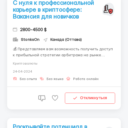
С нуля к профессиональной
карьере в криптосфере:
Вакансия для новичков
2800-4500 $
StonksOn
Канада (Оттава)
💰 Представляем вам возможность получить доступ
к прибыльной стратегии арбитража на рынке
криптовалют, которая позволяет зарабатывать на
Криптовалюты
разнице в ценах на различных биржах! 💡
24-04-2024
Преимущества нашей системы: 1️⃣ Прибыльная
стратегия: Мы предоставляем вам проверенную и
Без опыта
Без языка
Работа онлайн
эффективную стратегию арб...
Откликнуться
Раскрывайте потенциал в