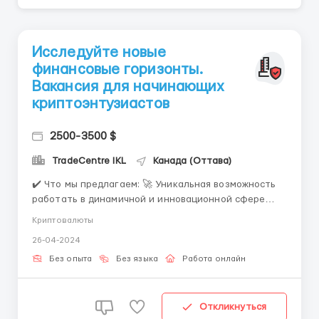
Исследуйте новые
финансовые горизонты.
Вакансия для начинающих
криптоэнтузиастов
2500-3500 $
TradeCentre IKL
Канада (Оттава)
✔️ Что мы предлагаем: 🚀 Уникальная возможность
работать в динамичной и инновационной сфере
криптовалют и блокчейна. 💡 Креативная и
Криптовалюты
вдохновляющая атмосфера работы, где каждая идея
26-04-2024
имеет значение. Вместе мы сможем достичь
невероятных результатов! 🌍 Возможности для
Без опыта
Без языка
Работа онлайн
профессионального развития и...
Откликнуться