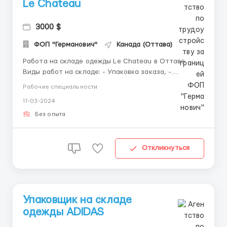
Le Chateau
3000 $
ФОП "Германович"
Канада (Оттава)
Работа на складе одежды Le Chateau в Оттаве
Виды работ на складе: - Упаковка заказа, -
Сканирование штрих-кодов на одежде, -
Рабочие специальности
Сортировка вещей по блокам. Оплата труда: - 19 -
11-03-2024
35 САD / час. - 3000 - 5700 САD / месяц. График
работы: - Рабочий день длится 8 часов, 5 рабочих
Без опыта
дней в...
Откликнуться
Упаковщик на складе
одежды ADIDAS