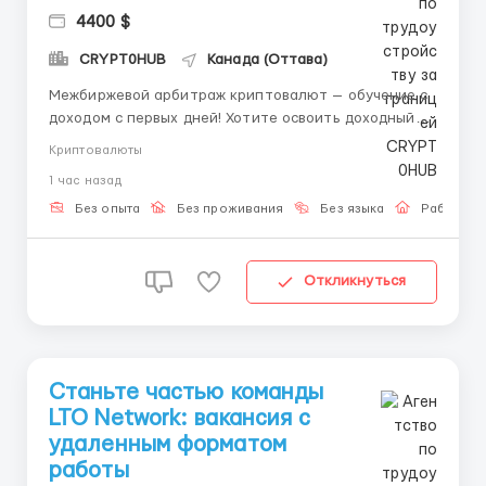
4400 $
CRYPT0HUB
Канада (Оттава)
Межбиржевой арбитраж криптовалют — обучение с
доходом с первых дней! Хотите освоить доходный
навык, который даёт вам свободу действий и не
Криптовалюты
требует специального опыта? Мы предлагаем
1 час назад
обучение межбиржевому арбитражу с полной
поддержкой и оплатой за реальный результат. В чём
Без опыта
Без проживания
Без языка
Работа о
наше отличие? ...
Откликнуться
Станьте частью команды
LTO Network: вакансия с
удаленным форматом
работы