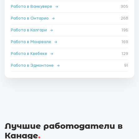
Работа в Ванкувере
→
305
Работа в Онтарио
→
268
Работа в Калгари
→
196
Работа в Монреале
→
169
Работа в Квебеке
→
129
Работа в Эдмонтоне
→
91
Лучшие работодатели в
Канаде
.