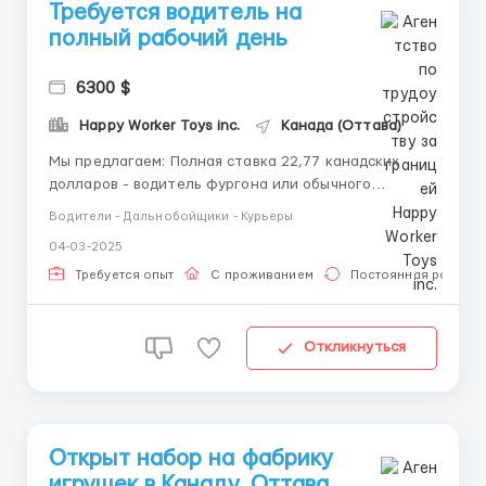
Требуется водитель на
полный рабочий день
6300 $
Happy Worker Toys inc.
Канада (Оттава)
Мы предлагаем: Полная ставка 22,77 канадских
долларов - водитель фургона или обычного
грузовика (около 6000CA$) Полная ставка 24,27
Водители - Дальнобойщики - Курьеры
канадских долларов - водитель
04-03-2025
самозагрузчика(около 6300CA$) Оплачиваемый
перелет в Канаду и встреча в аэропорту,
Требуется опыт
С проживанием
Постоянная работа
организованные работодателем ...
Откликнуться
Открыт набор на фабрику
игрушек в Канаду, Оттава