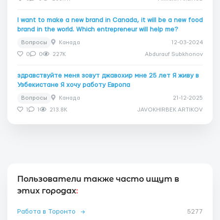
I want to make a new brand in Canada, it will be a new food
brand in the world. Which entrepreneur will help me?
Вопросы
Канада
12-03-2024
0
0
227K
Abdurauf Subkhonov
здравствуйте меня зовут джавохир мне 25 лет Я живу в
Узбекистане Я хочу работу Европа
Вопросы
Канада
21-12-2025
1
1
213.8K
JAVOKHIRBEK ARTIKOV
Пользователи также часто ищут в
этих городах
:
Работа в Торонто
→
5277