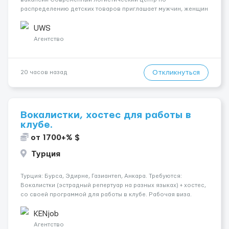
распределению детских товаров приглашает мужчин, женщин
и семейные пары на должность упаковщика мягких игрушек. ❗️
ВНИМАНИЕ ❗️: ЗАЯВКИ НА САЙТЕ НЕ РАССМАТРИВАЕМ.
UWS
ПИШИТЕ САМИ НАМ СРА...
Агентство
Откликнуться
20 часов назад
Вокалистки, хостес для работы в
клубе.
от 1700+% $
Турция
Турция: Бурса, Эдирне, Газиантеп, Анкара. Требуются:
Вокалистки (эстрадный репертуар на разных языках) + хостеc,
со своей программой для работы в клубе. Рабочая виза.
Контракт от четырех месяцев до года. Короткий контракт от
одного до трех месяцев. Мед. страховка. Высокая зарплат...
KENjob
Агентство