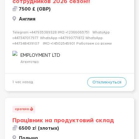
сотрудников 2026 сезон!!
7500 £ (GBP)
Англия
Telegram +447935389328 IMO +12366065751 WhatsApp
+447347017977 WhatsApp +447990771872 WhatsApp
+447348439107 IMO +14502545901 Работаем со всеми
странами СНГ И ВСЕМ МИРОМ ВСЕ СТРАНЫ ВСЕ НАЦИИ
СДЕЛАЙ СКРИНШОТ! Telegram:@Vitali_Novikovs Telegram
EMPLOYMENT LTD
@Vitali...
Агентство
Откликнуться
1 час назад
срочно
Працівник на продуктовий склад
6500 zł (злотых)
Польша