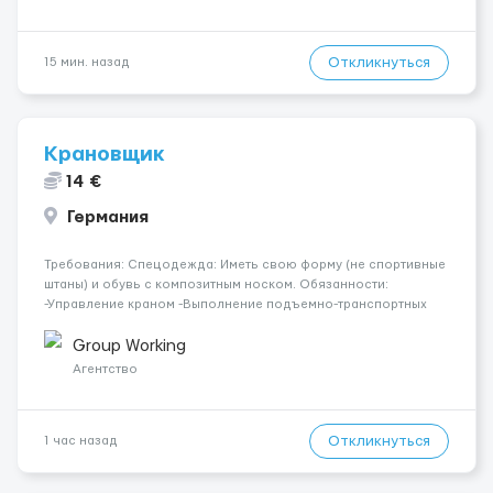
Откликнуться
15 мин. назад
Крановщик
14 €
Германия
Требования: Спецодежда: Иметь свою форму (не спортивные
штаны) и обувь с композитным носком. Обязанности:
-Управление краном -Выполнение подъемно-транспортных
работ на строительных объектах, -Соблюдение правил и
инструкций по безопасности. -Опыт управления различными
Group Working
типами кранов (моб...
Агентство
Откликнуться
1 час назад