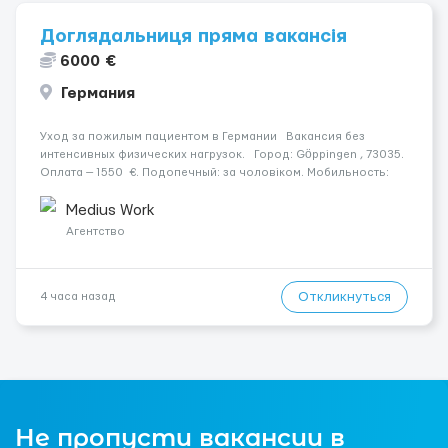
Доглядальниця пряма вакансія
6000 €
Германия
Уход за пожилым пациентом в Германии Вакансия без
интенсивных физических нагрузок. Город: Göppingen , 73035.
Оплата — 1550 €. Подопечный: за чоловіком. Мобильность:
Мобільний. Психологическое состояние: Початкова стадія
деменції. Ночной уход: ...
Medius Work
Агентство
Откликнуться
4 часа назад
Не пропусти вакансии в