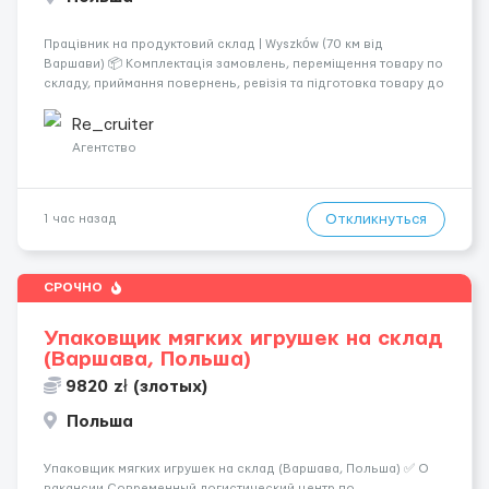
Працівник на продуктовий склад | Wyszków (70 км від
Варшави) 📦 Комплектація замовлень, переміщення товару по
складу, приймання повернень, ревізія та підготовка товару до
відправлення. 💰 Оплата: перші 2 тижні — 24 зл/год нетто, далі
— акордна система оплати (можливий заробіто...
Re_cruiter
Агентство
Откликнуться
1 час назад
СРОЧНО
Упаковщик мягких игрушек на склад
(Варшава, Польша)
9820 zł (злотых)
Польша
Упаковщик мягких игрушек на склад (Варшава, Польша) ✅ О
вакансии Современный логистический центр по