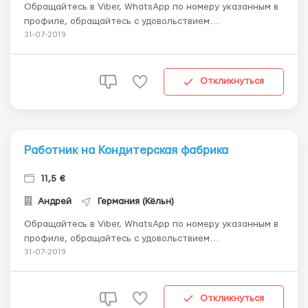
Обращайтесь в Viber, WhatsApp по номеру указанным в
профиле, обращайтесь с удовольствием
проконсультирую вас. Локализация: Баутцен Вакансия:
31-07-2019
Разнорабочий на упаковку одежды бренда PUMA Вид
работы: Мужчины, женщины, семейные пары 19-58
Обязанности: Упаковка, сортировка одежды бренда
Откликнуться
пума,...
Работник на Кондитерская фабрика
11,5 €
Андрей
Германия (Кёльн)
Обращайтесь в Viber, WhatsApp по номеру указанным в
профиле, обращайтесь с удовольствием
проконсультирую вас. Локализация: Кельн Вакансия:
31-07-2019
кондитерская фабрика - Ferrero, Nutеlla, Kinder, Snickers
Требуются: Мужчины, женщины, семейные пары до 55
лет, трудолюбие, желание работать и достойно ...
Откликнуться