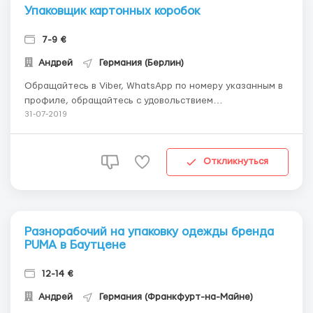
Упаковщик картонных коробок
7-9 €
Андрей
Германия (Берлин)
Обращайтесь в Viber, WhatsApp по номеру указанным в
профиле, обращайтесь с удовольствием
проконсультирую вас. Локализация: Берлин. Вакансия:
31-07-2019
Разнорабочие на картонную фабрику. Требуются:
Мужчины, женщины, семейные пары 18 - 65 лет
Обязанности: Фасовка, упаковка, чистота на рабочем
Откликнуться
месте,...
Разнорабочий на упаковку одежды бренда
PUMA в Баутцене
12-14 €
Андрей
Германия (Франкфурт-на-Майне)