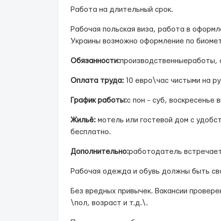
Работа на длительный срок.
Рабочая польская виза, работа в оформ
Украины возможно оформление по биомет
Обязанности:
производственныеработы, 
Оплата труда
:
10 евро\час чистыми на ру
Г
рафик работы:
с пон - суб, воскресенье 
Ж
ильё:
мотель или гостевой дом с удоб
бесплатно.
Дополнительно:
работодатель встречает
Рабочая одежда и обувь должны быть св
Без вредных привычек. Вакансии провер
\пол, возраст и т.д.\.