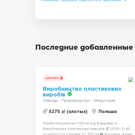
Механик: Средняя зарплата в Германии
→
Последние добавленные
срочно
Виробництво пластикових
виробів
Заводы - Производство - Индустрия
5275 zł (злотых)
Польша
Ostrów Mazowiecka (100 км від Варшави) 🔹
Виробництво пластикових виробів 💰 23,50–31,40
зл нетто/год + премія до 300 зл 👥 Чоловіки, жінки,