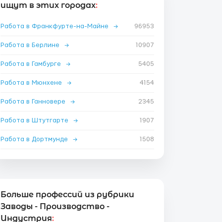
ищут в этих городах
:
Работа в Франкфурте-на-Майне
→
96953
Работа в Берлине
→
10907
Работа в Гамбурге
→
5405
Работа в Мюнхене
→
4154
Работа в Ганновере
→
2345
Работа в Штутгарте
→
1907
Работа в Дортмунде
→
1508
Больше профессий из рубрики
Заводы - Производство -
Индустрия
: