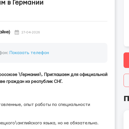
ям в Германии
айне)
27-04-2026
фон:
Показать телефон
росоюзе \Германия\. Приглашаем для официальной
ве граждан из республик СНГ.
П
товленные, опыт работы по специальности
ецкого\английского языка, но не обязательно.