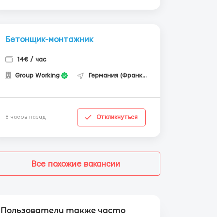
Бетонщик-монтажник
14€ / час
Group Working
Германия (Франкфурт-на-Майне)
Откликнуться
8 часов назад
Все похожие вакансии
Пользователи также часто