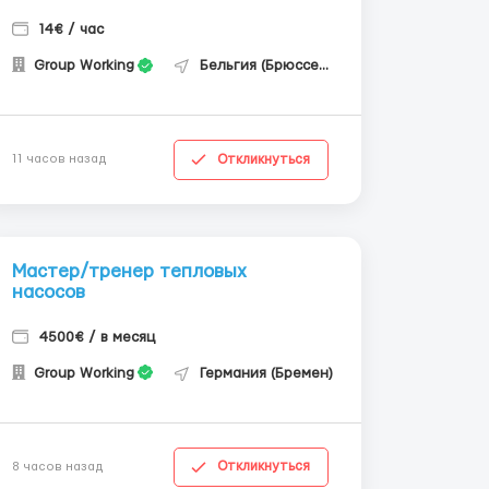
14€ / час
Group Working
Бельгия (Брюссель)
Откликнуться
11 часов назад
Мастер/тренер тепловых
насосов
4500€ / в месяц
Group Working
Германия (Бремен)
Откликнуться
8 часов назад