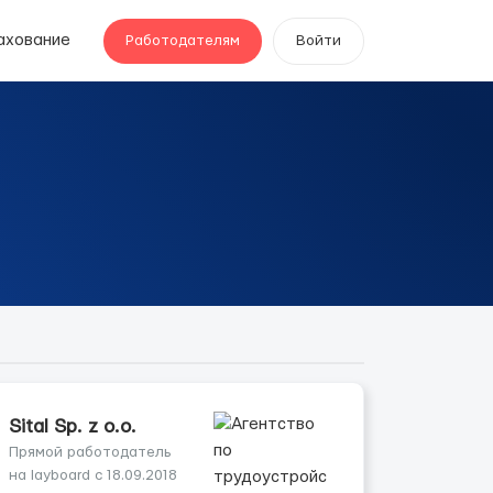
ахование
Работодателям
Войти
Sital Sp. z o.o.
Прямой работодатель
на layboard с 18.09.2018