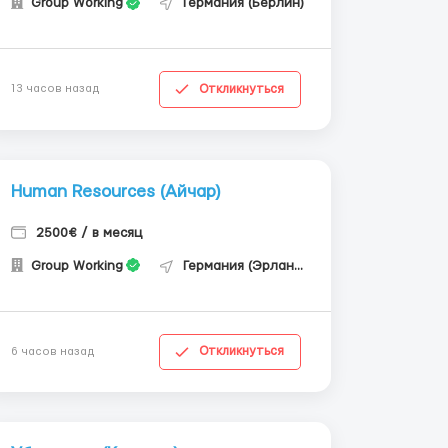
Group Working
Германия (Берлин)
Откликнуться
13 часов назад
Human Resources (Айчар)
2500€ / в месяц
Group Working
Германия (Эрланген)
Откликнуться
6 часов назад