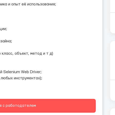
ика и опыт её использования;
ции;
зайна;
 класс, объект, метод и т д)
 Selenium Web Driver;
 любых инструментах);
я с работодателем