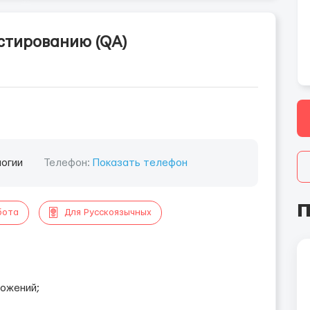
стированию (QA)
логии
Телефон:
Показать телефон
П
бота
Для Русскоязычных
ложений;