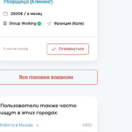
Уборщица (Клининг)
2600€ / в месяц
Group Working
Франция (Кале)
Откликнуться
6 часов назад
Все похожие вакансии
Пользователи также часто
ищут в этих городах
:
Работа в Москве
→
5992