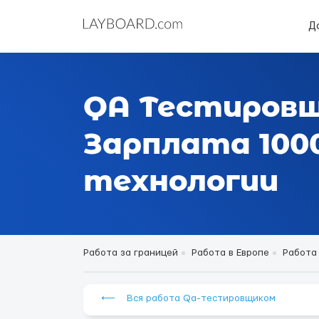
Д
QA Тестировщ
Зарплата 1000
технологии
Работа за границей
Работа в Европе
Работа 
⟵ Вся работа Qa-тестировщиком