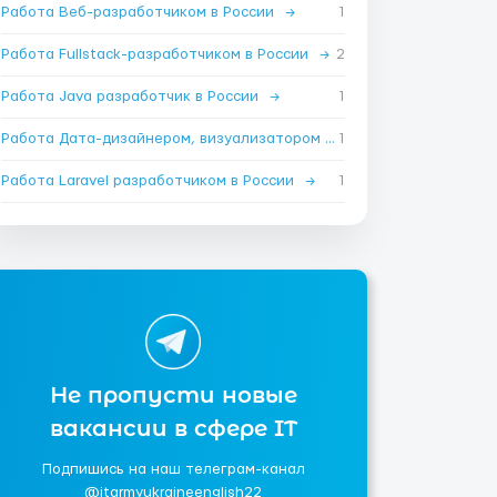
Работа Веб-разработчиком в России
→
1
Работа Fullstack-разработчиком в России
→
2
Работа Java разработчик в России
→
1
Работа Дата-дизайнером, визуализатором в России
1
→
Работа Laravel разработчиком в России
→
1
Не пропусти новые
вакансии в сфере IT
Подпишись на наш телеграм-канал
@itarmyukraineenglish22