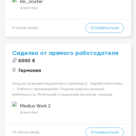
житло — 400 зл. 📦 Обов...
Re_cruiter
Агентство
Откликнуться
9 часов назад
Сиделка от прямого работодателя
6000 €
Германия
Уход за пожилым пациентом в Германии () Заработная плата
— . Работа с проживанием. Подопечный (за жінкою),
мобильность: Мобільний з ходунками (ролатор, палиця).
Психологическое состояние: Початкова стадія деменції.
Ночью: Спить не прокидаючись. Требования: По...
Medius Work 2
Агентство
Откликнуться
10 часов назад