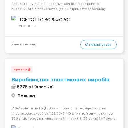
працевлаштування? Приєднуйтеся до перевіреного
виробничого підприємства, де Ви отримаєте своєчасну
заробітну плату, навчання з першого дня та можливість
підібрати посаду відповідно до Ваших навичок
ТОВ “ОТТО ВОРКФОРС”
Локація: Мисловіце Форма пр...
Агентство
Откликнуться
7 часов назад
срочно
Виробництво пластикових виробів
5275 zł (злотых)
Польша
Ostrów Mazowiecka (100 км від Варшави) 🔹 Виробництво
пластикових виробів 💰 23,50–31,40 зл нетто/год + премія до
300 зл 👥 Чоловіки, жінки, сімейні пари (18–55 років) 🕒 Робота
у 2–3 зміни 🏠 Житло — 650 зл/міс. Компенсація за власне