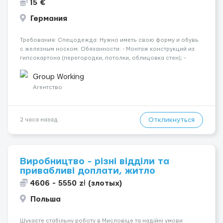
15 €
Германия
Требования: Спецодежда: Нужно иметь свою форму и обувь
с железным носком. Обязанности: - Монтаж конструкций из
гипсокартона (перегородки, потолки, облицовка стен); -
Подготовка поверхностей под отделку; - Выполнение
малярных работ (шпатлевка, грунтовка, покраска); -
Group Working
Штукатурные работы ...
Агентство
Откликнуться
2 часа назад
Виробництво - різні відділи та
привабливі доплати, житло
4606 - 5550 zł (злотых)
Польша
Шукаєте стабільну роботу в Мисловіце та надійні умови