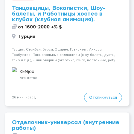
Танцовщицы, Вокалистки, Шоу-
балеты, и Работницы хостес в
клубах (клубная анимация).
от 1600-2000 +% $
Турция
Турция: Стамбул, Бурса, Эдирне, Газиантеп, Анкара.
Требуются: -Танцевальные коллективы (шоу-балеты, дуэты,
трио и т. д.); -Танцовщицы (экзотика, го-го, восточные, paty
girls, и т. д.); -Вокалистки (эстрадный репертуар на разных
языках); -Гимнастки; -Работницы хостесc в кл...
KENjob
Агентство
Откликнуться
26 мин. назад
Отделочник-универсал (внутренние
работы)