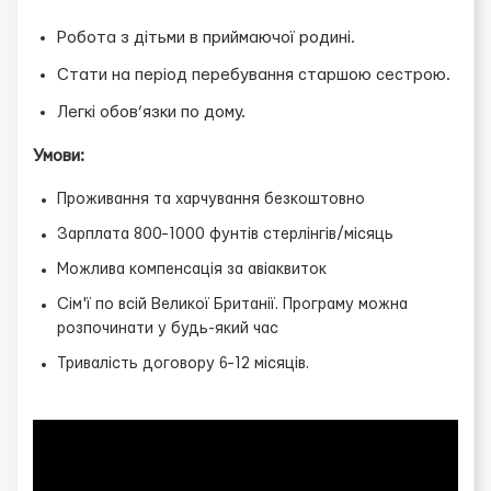
Робота з дітьми в приймаючої родині.
Стати на період перебування старшою сестрою.
Легкі обов’язки по дому.
Умови:
Проживання та харчування безкоштовно
Зарплата 800−1000 фунтів стерлінгів/місяць
Можлива компенсація за авіаквиток
Сім'ї по всій Великої Британії. Програму можна
розпочинати у будь-який час
Тривалість договору 6−12 місяців.