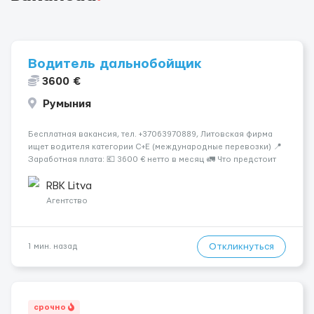
Водитель дальнобойщик
3600 €
Румыния
Бесплатная вакансия, тел. +37063970889, Литовская фирма
ищет водителя категории C+E (международные перевозки) 📍
Заработная плата: 💶 3600 € нетто в месяц 🚛 Что предстоит
делать: Международные перевозки на тентах и
рефрижераторах. В среднем 400–500 км в день. Погрузки и
RBK Litva
разгрузки...
Агентство
Откликнуться
1 мин. назад
срочно