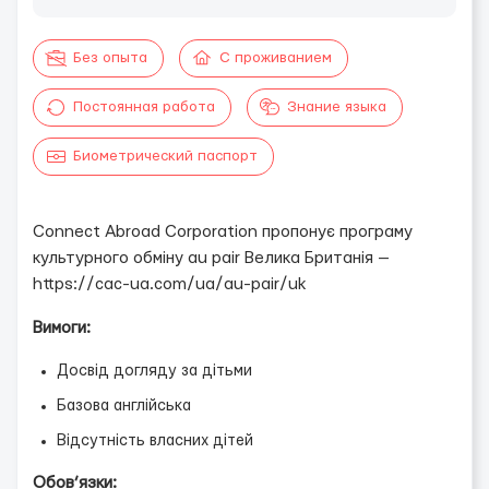
Без опыта
С проживанием
Постоянная работа
Знание языка
Биометрический паспорт
Connect Abroad Corporation пропонує програму
культурного обміну au pair Велика Британія —
https://cac-ua.com/ua/au-pair/uk
Вимоги:
Досвід догляду за дітьми
Базова англійська
Відсутність власних дітей
Обов’язки: