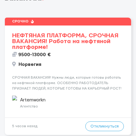
СРОЧНО
НЕФТЯНАЯ ПЛАТФОРМА, СРОЧНАЯ
ВАКАНСИЯ! Работа на нефтяной
платформе!
9500-13000 €
Норвегия
СРОЧНАЯ ВАКАНСИЯ! Нужны люди, которые готовы работать
на нефтяной платформе. ОСОБЕННО РАБОТОДАТЕЛЬ
ПРИЗНАЕТ ЛЮДЕЙ, КОТОРЫЕ ГОТОВЫ НА КАРЬЕРНЫЙ РОСТ!
ДАЮТ БЕСПЛАТНУЮ ВОЗМОЖНОСТЬ ОБУЧАТЬСЯ. Помощник
сварщика, Помощник механика ( стыковка метала, зачистка
Artemworkn
метала, подготовка рабочего места и т....
Агентство
Откликнуться
5 часов назад