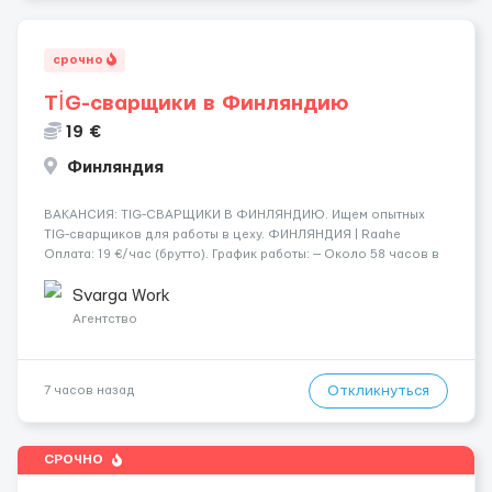
срочно
TİG-сварщики в Финляндию
19 €
Финляндия
​​ВАКАНСИЯ: TIG-СВАРЩИКИ В ФИНЛЯНДИЮ. Ищем опытных
TIG-сварщиков для работы в цеху. ФИНЛЯНДИЯ | Raahe
Оплата: 19 €/час (брутто). График работы: — Около 58 часов в
неделю гарантированно. — Возможны дополнительные
переработки. Дата начала: — Как можно скорее....
Svarga Work
Агентство
Откликнуться
7 часов назад
СРОЧНО