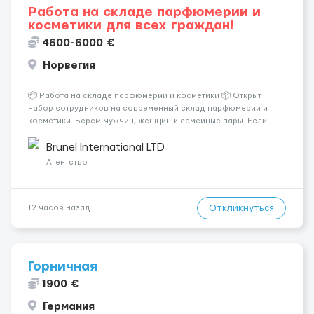
Работа на складе парфюмерии и
косметики для всех граждан!
4600-6000 €
Норвегия
📦 Работа на складе парфюмерии и косметики 📦 Открыт
набор сотрудников на современный склад парфюмерии и
косметики. Берем мужчин, женщин и семейные пары. Если
раньше на складе не работали — ничего страшного, всему
обучают уже после приезда. Работа не тяжелая. Нужно
Brunel International LTD
собирать заказы, сортиро...
Агентство
Откликнуться
12 часов назад
Горничная
1900 €
Германия