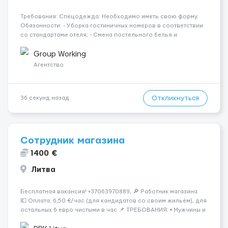
Требования: Спецодежда: Необходимо иметь свою форму.
Обязанности: - Уборка гостиничных номеров в соответствии
со стандартами отеля; - Смена постельного белья и
полотенец; - Пополнение номеров средствами гигиены и
другими необходимыми принадлежностями; - Поддержание
Group Working
чистоты в общественн...
Агентство
Откликнуться
36 секунд назад
Сотрудник магазина
1400 €
Литва
Бесплатная вакансия! +37063970889, 🔎 Работник магазина
💶 Оплата: 6,50 €/час (для кандидатов со своим жильём), для
остальных 6 евро чистыми в час 📌 ТРЕБОВАНИЯ: • Мужчины и
женщины • Без опыта работы • Ответственность и желание