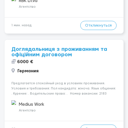
работать &bul...
RBK Litva
Агентство
Откликнуться
1 мин. назад
Доглядальниця з проживанням та
офіційним договором
6000 €
Германия
Предлагается спокойный уход в условиях проживания.
Условия и требования: Пол кандидата: жіноча. Язык общения:
. Курение: . Водительские права: . Номер вакансии: 2183
КОНТАКТЫ ДЛЯ УТОЧНЕНИЯ УСЛОВИЙ Польша +48 459 567 591
Укр...
Medius Work
Агентство