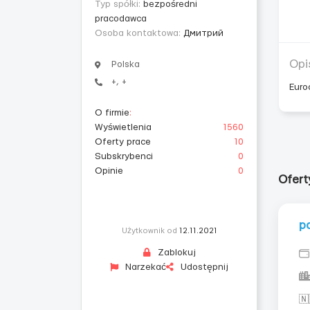
Typ spółki:
bezpośredni
pracodawca
Osoba kontaktowa:
Дмитрий
Opi
Polska
+, +
Euro
O firmie
:
Wyświetlenia
1560
Oferty prace
10
Subskrybenci
0
Opinie
0
Ofert
р
Użytkownik od
12.11.2021
Zablokuj
Narzekać
Udostępnij
🇳