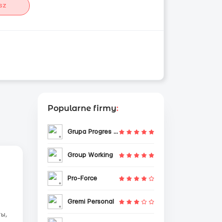
sz
Popularne firmy
:
Grupa Progres Sp. z o.o.
Group Working
Pro-Force
Gremi Personal
ты,