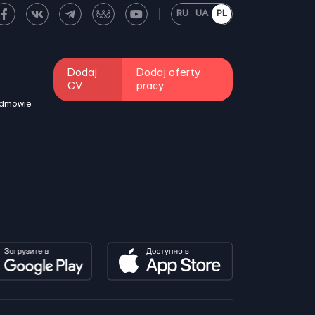
RU
UA
PL
Dodaj
Dodaj oferty
CV
pracy
odmowie
i