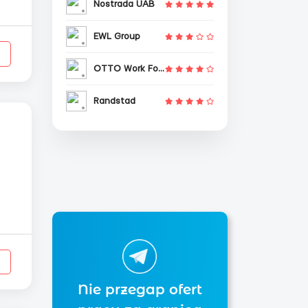
Nostrada UAB
EWL Group
OTTO Work Force
Randstad
Nie przegap ofert