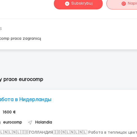
Subskrybuj
Napi
s
comp praca zagranicą
y prace eurocomp
абота в Нидерланды
1600 €
eurocomp
Holandia
🇱🇳🇱🇳🇱🇮🇩ГОЛЛАНДИЯ🇮🇩🇳🇱🇳🇱🇳🇱 Работа в теплицах цве