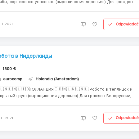
ибы, сортировка упаковка. (выращивания деревьев) Для граждан
руссии, России. Украины. Документы, оформление, вакансия
сплатно. Прямой работодатель. Посредников прошу не писать.
Ограничение с местами. Требования: •женщины, мужчины до 55л...
Odpowiadać
-11-2021
абота в Нидерланды
1500 €
eurocomp
Holandia (Amsterdam)
🇱🇳🇱🇳🇱🇮🇩ГОЛЛАНДИЯ🇮🇩🇳🇱🇳🇱🇳🇱 Работа в теплицах и
рытый грунт(выращивания деревьев) Для граждан Белоруссии,
ссии, Казахстана. Документы, оформление, вакансия бесплатно.
 работодатель. Требования: •женщины, мужчины до 55лет;
ESEL; •легально отработанный минимум 1 месяц в Польше
Odpowiadać
-11-2021
елательн...