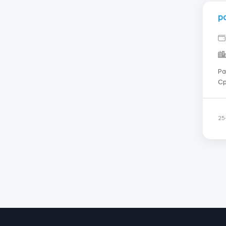
р
Ра
Ср
Ра
бр
Pa
25