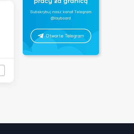
pracy za granicą
Subskrybuj nasz kanał Telegram
@layboard
Otwarte Telegram