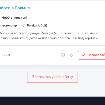
абота в Польше
4000 zł (злотых)
eurocomp
Polska (Łódź)
ботники на склад одежды Zara ( Ж )с 1.11 ставка 15 - 17 зл нетто
очно! Нужны кандидаты желательно по Польше и под карантин
бота в городе - Strykow Оформление в городе - Лодзь Склад
ендовой одежды и аксессуаров. 2 отдела на складе Peeking и
cking - Peeking – работник со сканером при...
Odpowiadać
-11-2021
Zobacz wszystkie oferty