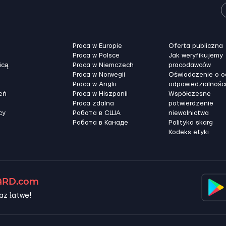
Praca w Europie
Oferta publiczna
Praca w Polsce
Jak weryfikujemy
icą
Praca w Niemczech
pracodawców
Praca w Norwegii
Oświadczenie o 
Praca w Anglii
odpowiedzialnośc
eń
Praca w Hiszpanii
Współczesne
Praca zdalna
potwierdzenie
cy
Работа в США
niewolnictwa
Работа в Канадe
Polityka skarg
Kodeks etyki
RD.com
az łatwe!