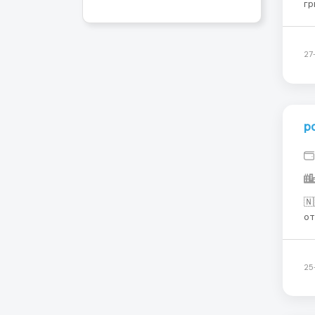
гр
Бело
бе
27
р
🇳
отк
Ро
Прямой
•P
25
•ж