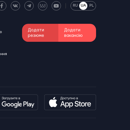
RU
UA
PL
Додати
Додати
о
резюме
вакансію
ення