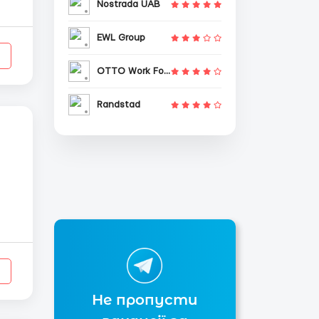
Nostrada UAB
EWL Group
OTTO Work Force
Randstad
Не пропусти