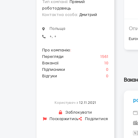
Тип компанії:
Прямий
роботодавець
Контактна особа:
Дмитрий
Оп
Польща
+, +
Euro
Про компанію
:
Перегляди
1561
Вакансії
10
Підписники
0
Відгуки
0
Вакан
р
Користувач з
12.11.2021
Заблокувати
Поскаржитись
Поділитися
🇳