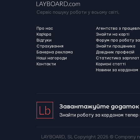
Сервіс пошуку роботи у всьому світі.
Про нас
Агентства з працев
Кар'єра
Знайти на карті
Відгуки
Форум про роботу з
Страхування
Знайти працівника
Банерна реклама
Довідник професій
Наші нагороди
Статистика зарплат
Контакти
Корисні статті
Новини за кордоном
Завантажуйте додаток 
Знайти роботу за кордоном тепер 
LAYBOARD, SL Copyright 2026 ©
Company n