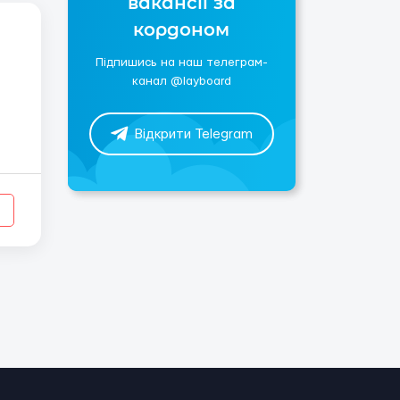
вакансії за
кордоном
Підпишись на наш телеграм-
канал @layboard
Відкрити Telegram