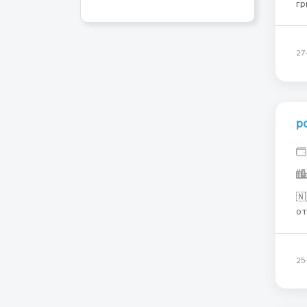
гр
Бело
бе
27
р
🇳
отк
Ро
Прямой
•P
25
•ж