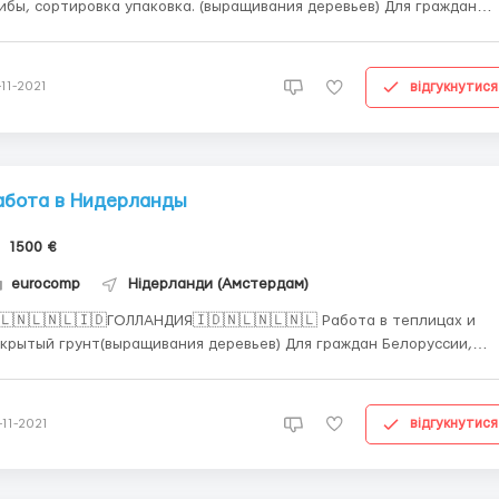
ибы, сортировка упаковка. (выращивания деревьев) Для граждан
руссии, России. Украины. Документы, оформление, вакансия
сплатно. Прямой работодатель. Посредников прошу не писать.
Ограничение с местами. Требования: •женщины, мужчины до 55л...
відгукнутися
-11-2021
абота в Нидерланды
1500 €
eurocomp
Нідерланди (Амстердам)
🇱🇳🇱🇳🇱🇮🇩ГОЛЛАНДИЯ🇮🇩🇳🇱🇳🇱🇳🇱 Работа в теплицах и
рытый грунт(выращивания деревьев) Для граждан Белоруссии,
ссии, Казахстана. Документы, оформление, вакансия бесплатно.
 работодатель. Требования: •женщины, мужчины до 55лет;
ESEL; •легально отработанный минимум 1 месяц в Польше
відгукнутися
-11-2021
елательн...