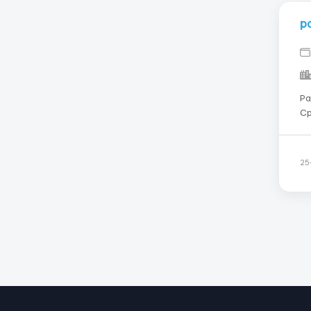
р
Ра
Ср
Ра
бр
Pa
25