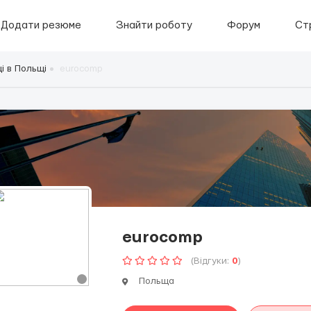
Додати резюме
Знайти роботу
Форум
Ст
і в Польщі
eurocomp
eurocomp
(Відгуки:
0
)
Польща