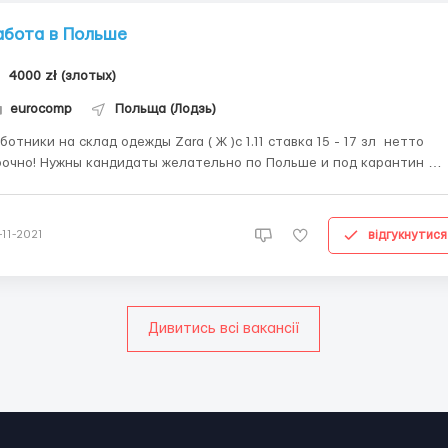
абота в Польше
4000 zł (злотых)
eurocomp
Польща (Лодзь)
ботники на склад одежды Zara ( Ж )с 1.11 ставка 15 - 17 зл нетто
очно! Нужны кандидаты желательно по Польше и под карантин
бота в городе - Strykow Оформление в городе - Лодзь Склад
ендовой одежды и аксессуаров. 2 отдела на складе Peeking и
cking - Peeking – работник со сканером при...
відгукнутися
-11-2021
Дивитись всі вакансії