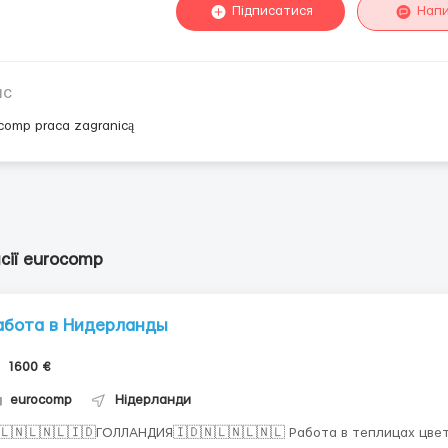
Підписатися
Нап
ис
comp praca zagranicą
сії eurocomp
абота в Нидерланды
1600 €
eurocomp
Нідерланди
🇱🇳🇱🇳🇱🇮🇩ГОЛЛАНДИЯ🇮🇩🇳🇱🇳🇱🇳🇱 Работа в теплицах цве