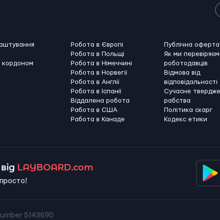
лаштування
Робота в Європі
Публічна оферта
Робота в Польщі
Як ми перевіряєм
а кордоном
Робота в Німеччині
роботодавців
Робота в Норвегії
Відмова від
Робота в Англії
відповідальності
Робота в Іспанії
Сучасне твердж
Віддалена робота
рабства
Работа в США
Політика скарг
Работа в Канадe
Кодекс етики
від
LAYBOARD.com
просто!
umber 5143690