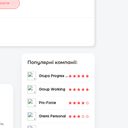
исати
Популярні компанії
:
Grupa Progres Sp. z o.o.
Group Working
Pro-Force
Gremi Personal
ты,