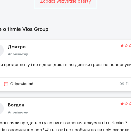
Zobacz wszystkie oferty
e o firmie Vios Group
Дмитро
Anonimowy
и предоплату і не відповідають на дзвінки гроші не повернул
Odpowiadać
09-11
Богдан
Anonimowy
раї взяли предоплату за виготовлення документів в Чехію 7
ців говорили що зро*#!ть так і не зробили потім всім сказали