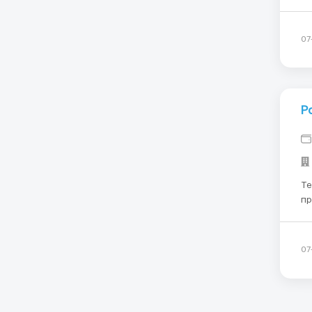
на
автомобил
"C
07
Р
Терм
пр
Чоловіки: Тільки
07