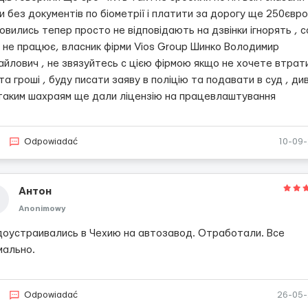
и без документів по біометрії і платити за дорогу ще 250євро
овились тепер просто не відповідають на дзвінки ігнорять , 
й не працює, власник фірми Vios Group Шинко Володимир
айлович , не звязуйтесь с цією фірмою якщо не хочете втрат
та гроші , буду писати заяву в поліцію та подавати в суд , ди
таким шахраям ще дали ліцензію на працевлаштування
Odpowiadać
10-09
Антон
Anonimowy
доустраивались в Чехию на автозавод. Отработали. Все
мально.
Odpowiadać
26-05