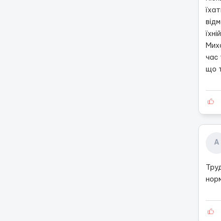
їхат
відм
їхні
Мих
час 
що 
А
Тру
нор