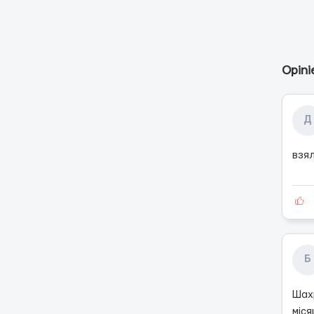
Opini
Д
взял
Б
Шах
міся