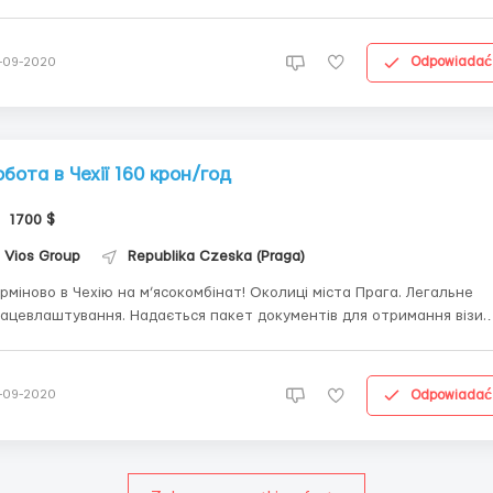
вигации, мультимедийные системы, панель приборов до
ей. Видео рабочего процесса - По запросу в Google:
ontinental Brandýs nad Labem&qu...
Odpowiadać
-09-2020
обота в Чехії 160 крон/год
1700 $
Vios Group
Republika Czeska (Praga)
іново в Чехію на м’ясокомбінат! Околиці міста Прага. Легальне
ацевлаштування. Надається пакет документів для отримання візи.
 з досвідом роботи !!! Оброблення, розділка м'яса.
Заробітна плата - чоловіки від 170 крон на годину. Жінки: Фасування 
Odpowiadać
-09-2020