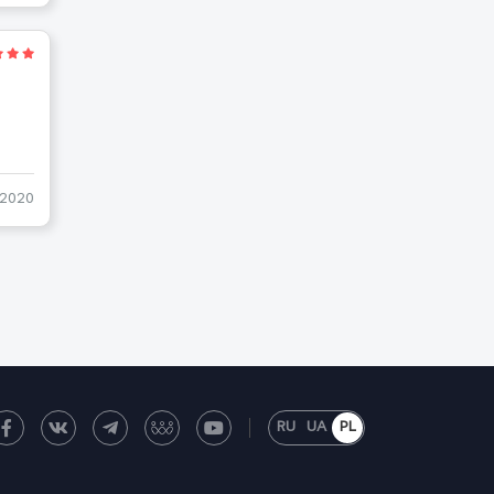
-2020
RU
UA
PL