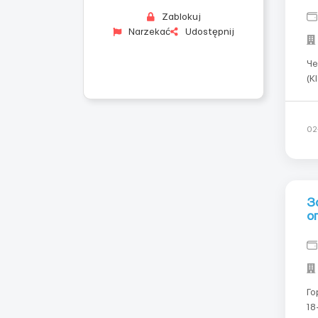
Zablokuj
Narzekać
Udostępnij
Че
(Klatovy) ᅠ 
на
місяці.ᅠ Для жінок,
не
02
З
о
Гор
18-45 лет. За