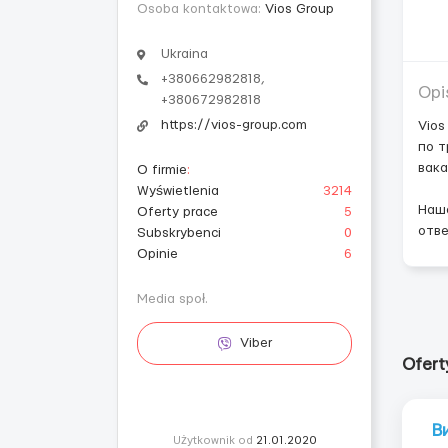
Osoba kontaktowa:
Vios Group
Ukraina
+380662982818,
Opi
+380672982818
https://vios-group.com
Vios
по т
вака
O firmie
:
Wyświetlenia
3214
Наша
Oferty prace
5
отве
Subskrybenci
0
Opinie
6
Media społ.
Viber
Ofert
В
Użytkownik od
21.01.2020