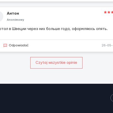
Антон
Anonimowy
отал в Швеции через них больше года, оформляюсь опять.
Odpowiadać
26-05
Czytaj wszystkie opinie