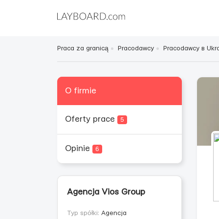
Praca za granicą
Pracodawcy
Pracodawcy в Ukra
O firmie
Oferty prace
5
Opinie
6
Agencja Vios Group
Typ spółki:
Agencja