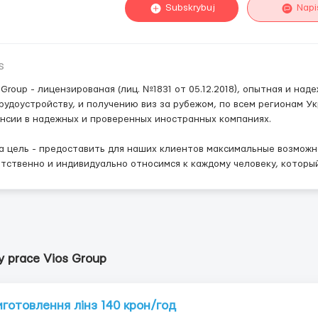
Subskrybuj
Napi
s
 Group - лицензированая (лиц. №1831 от 05.12.2018), опытная и на
рудоустройству, и получению виз за рубежом, по всем регионам 
нсии в надежных и проверенных иностранных компаниях.
 цель - предоставить для наших клиентов максимальные возможн
тственно и индивидуально относимся к каждому человеку, которы
y prace Vios Group
иготовлення лінз 140 крон/год