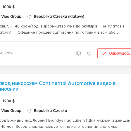
1000 $
Vios Group
Republika Czeska (Klatovy)
хія. ЗП 140 крон/год, виробництво лінз до окулярів.ᅠ м. Клатови
Офіційне працевлаштування по готовим візам або
дається пакет документів для відкриття Чеської робочої візи на 3
 чоловіків та сімейних пар до 45 років.ᅠОбов'язки:
складна робота з автома...
Odpowiadać
-10-2020
авод микросхем Continental Automotive видео в
писании
1200 $
Vios Group
Republika Czeska
од Брандис над Лабем ( Brandýs nad Labem ) Для мужчин и женщин
вод специализируется на изготовлении системы