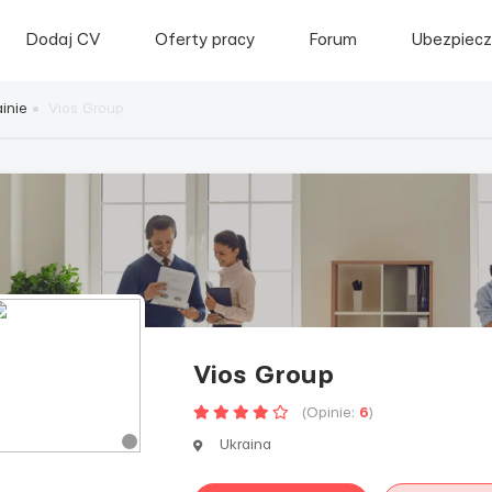
Dodaj CV
Oferty pracy
Forum
Ubezpiecz
inie
Vios Group
Vios Group
(Opinie:
6
)
Ukraina