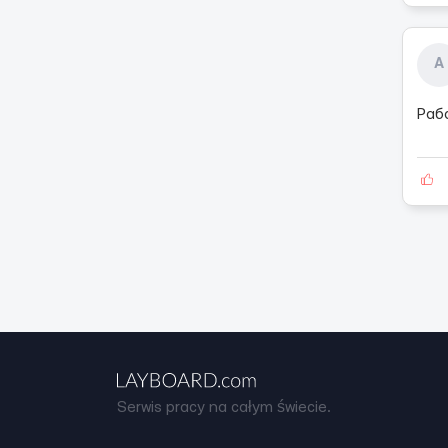
А
Раб
Serwis pracy na całym świecie.