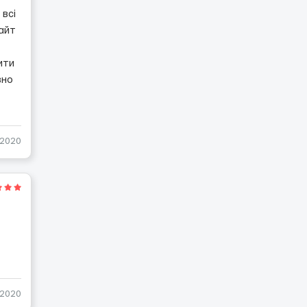
 всі
сайт
ити
вно
-2020
-2020