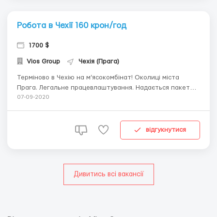
Робота в Чехії 160 крон/год
1700 $
Vios Group
Чехія (Прага)
Терміново в Чехію на м’ясокомбінат! Околиці міста
Прага. Легальне працевлаштування. Надається пакет
документів для отримання візи. Чоловіки: Тільки з
07-09-2020
досвідом роботи !!! Оброблення, розділка м'яса.
Заробітна плата - чоловіки від 170 крон на годину.
Жінки: Фасування ...
відгукнутися
Дивитись всі вакансії