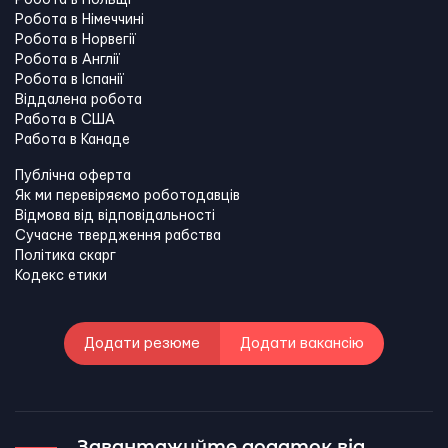
Робота в Польщі
Робота в Німеччині
Робота в Норвегії
Робота в Англії
Робота в Іспанії
Віддалена робота
Работа в США
Работа в Канадe
Публічна оферта
Як ми перевіряємо роботодавців
Відмова від відповідальності
Сучасне твердження рабства
Політика скарг
Кодекс етики
Додати резюме
Додати вакансію
Завантажуйте додаток від