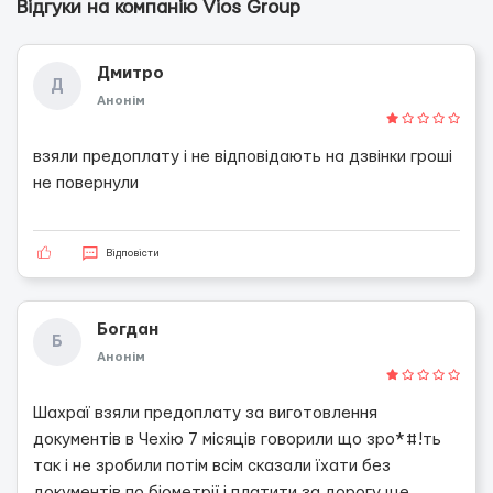
Відгуки на компанію Vios Group
Дмитро
Д
Анонім
взяли предоплату і не відповідають на дзвінки гроші
не повернули
Відповісти
Богдан
Б
Анонім
Шахраї взяли предоплату за виготовлення
документів в Чехію 7 місяців говорили що зро*#!ть
так і не зробили потім всім сказали їхати без
документів по біометрії і платити за дорогу ще