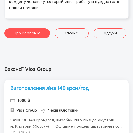
каждому человеку, который ищет работу и нуждается в
нашей помощи!
Про компанію
Вакансії
Відгуки
Вакансії Vios Group
Виготовлення лінз 140 крон/год
1000 $
Vios Group
Чехія (Клатови)
Чехія. ЗП 140 крон/год, виробництво лінз до окулярів.ᅠ
м. Клатови (Klatovy) ᅠ Офіційне працевлаштування по
готовим візам або надається пакет документів для
02-10-2020