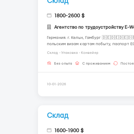
Склад
1800-2600 $
Агентство по трудоустройству E-W
Германия. г. Кельн, Гамбург 🇩🇪🇩🇪🇩🇪🇩🇪🇩🇪🇩🇪 Требуется мужчины,
польским визам картам побыту, паспорт Е
18-40 лет Знание русского языка обязате
Склад - Упаковка - Конвейер
уметь считать от 1 до 100 на немецком язы.
Без опыта
С проживанием
Постоя
10-01-2026
Склад
1600-1900 $