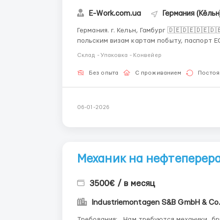
E-Work.com.ua
Германия (Кёльн
Германия. г. Кельн, Гамбург 🇩🇪🇩🇪🇩🇪🇩🇪🇩🇪🇩🇪 Требуется мужчины,
польским визам картам побыту, паспорт Е
18-40 лет Знание русского языка обязате
Склад - Упаковка - Конвейер
уметь считать от 1 до 100 на немецком язы.
Без опыта
С проживанием
Постоя
06-01-2026
Механик на нефтеперер
3500€ / в месяц
Industriemontagen S&B GmbH & Co
Требования: Нам требуются механики, бригадиры, операторы с опытом работы на нефте-