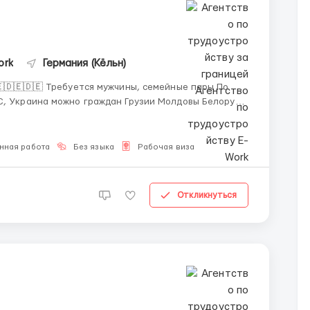
ork
Германия (Кёльн)
 семейные пары По
С, Украина можно граждан Грузии Молдовы Белоруси
льно, английский и немецкий будет плюсом Нужно
..
нная работа
Без языка
Рабочая виза
Откликнуться