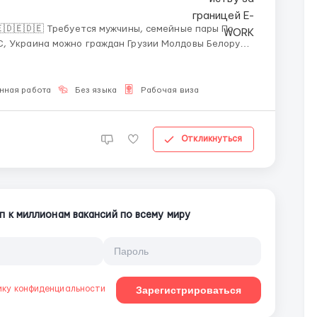
 семейные пары По
руси
о, английский и немецкий будет плюсом Нужно
нная работа
Без языка
Рабочая виза
Откликнуться
п к миллионам вакансий по всему миру
ику конфиденциальности
Зарегистрироваться