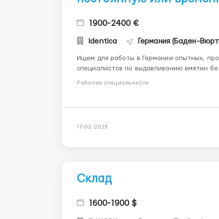
1900-2400 €
Identica
Германия (Баден-Вюрт
Ищем для работы в Германии опытных, пр
специалистов по выдавливанию вмятин без
Являемся прямыми работодателями! Филиалы нашей компании находятся на западе Германии,
Рабочие специальности
земля Баден Вюртемберг. Рабочие обяза
17-02-2026
Склад
1600-1900 $