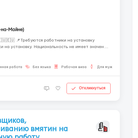
-на-Майне)
ьность не имеет значение
ыта граждан стран СНГ 📌Долгосрочные
т...
нная работа
Без языка
Рабочая виза
Для мужчин
Откликнуться
вщиков,
ливанию вмятин на
ную работу