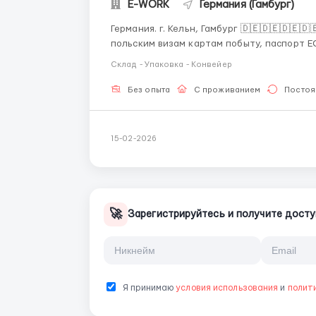
E-WORK
Германия (Гамбург)
Германия. г. Кельн, Гамбург 🇩🇪🇩🇪🇩🇪🇩🇪🇩🇪🇩🇪 Требуется мужчины,
польским визам картам побыту, паспорт ЕС, Украина можно граждан Грузии Молдовы Бело
18-40 лет Знание русского языка обязательн
Склад - Упаковка - Конвейер
уметь считать от 1 до 100 на немецком...
Без опыта
С проживанием
Постоя
15-02-2026
🚀
Зарегистрируйтесь и получите досту
Я принимаю
условия использования
и
полит