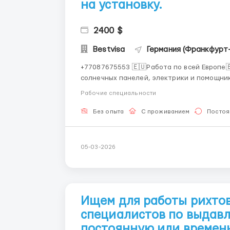
на установку.
2400 $
Bestvisa
Германия (Франкфурт
+77087675553 🇪🇺Работа по всей Европе🇪🇺🇪🇺 📌Требуются работники на установку
солнечных панелей, электрики и помощники на установку. Национал
- берём по готовым польским визам или карте поб
Рабочие специальности
проекты по всей Европе🇪🇺 👨‍🔧Мужчины: о
Без опыта
С проживанием
Постоя
05-03-2026
Ищем для работы рихто
специалистов по выдав
постоянную или времен