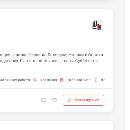
остоянная работа
Без языка
Рабочая виза
Для мужчин
Откликнуться