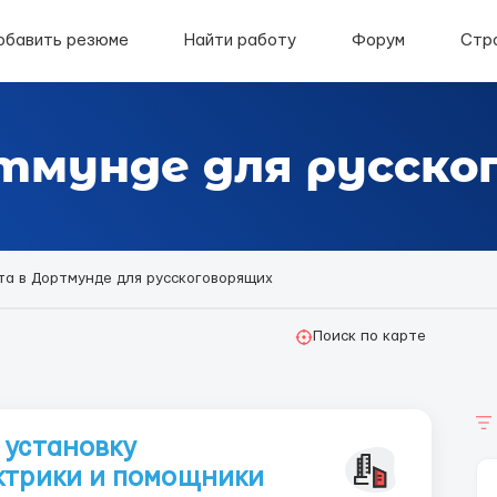
обавить резюме
Найти работу
Форум
Стр
тмунде для русско
та в Дортмунде для русскоговорящих
Поиск по карте
 установку
ктрики и помощники