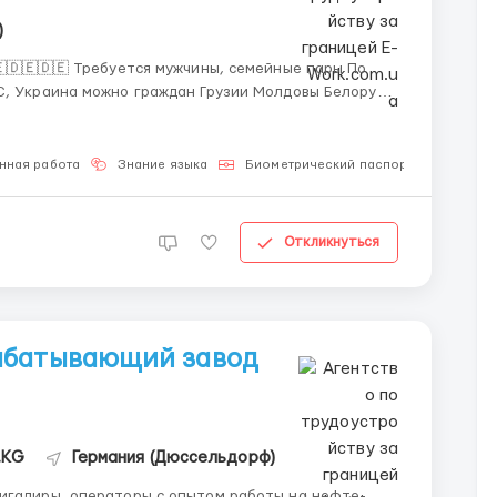
)
 семейные пары По
С, Украина можно граждан Грузии Молдовы Белоруси
льно, английский и немецкий будет плюсом Нужно
..
нная работа
Знание языка
Биометрический паспорт
Для м
Откликнуться
абатывающий завод
.KG
Германия (Дюссельдорф)