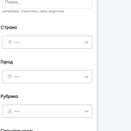
например:
строитель, няня, водитель
Страна
---
Город
---
Рубрика
---