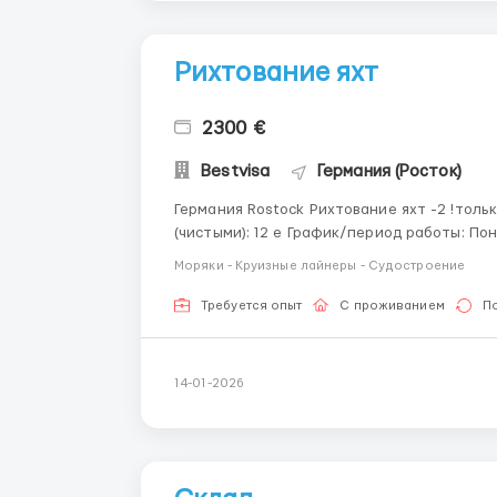
Рихтование яхт
2300 €
Bestvisa
Германия (Росток)
Германия Rostock Рихтование яхт -2 !только для граждан Украины, Беларуси, Молдовы! Оплата
(чистыми): 12 е График/период работы: Понедельник-Пятница по 10 часов в день. Суббота по 6
часов в день. Жилье: 200 евро Спецодежда: Иметь свою Доезд на работу: У одного из двух
Моряки - Круизные лайнеры - Судостроение
человек долже...
Требуется опыт
С проживанием
П
14-01-2026