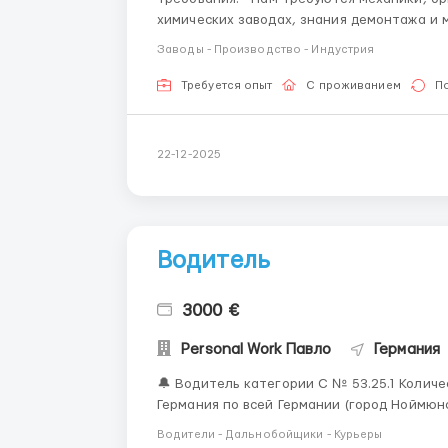
химических заводах, знания демонтажа и 
тд. Для обладателей паспортов СНГ - 
Заводы - Производство - Индустрия
Требуется опыт
С проживанием
П
22-12-2025
Водитель
3000 €
Personal Work Павло
Германия
🔔 Водитель категории С № 53.25.1 Количество вакансий - 5 🔥Горячая вакансия🔥 🇩🇪
Германия по всей Германии (город Ноймюнстер) Оплата!!!👇 💰Ставка за месяц: 200
нетто Авансы - нет Жилье: Предоставляется с дополнительной оплатой из зарплаты
Водители - Дальнобойщики - Курьеры
Стоимость жилья - бесплатное жилье, ...