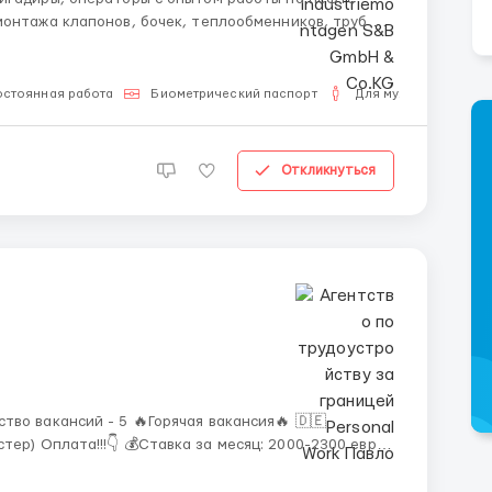
монтажа клапонов, бочек, теплообменников, труб и
ОБЯЗАТЕЛЬНО наличие высшего оброзования ...
остоянная работа
Биометрический паспорт
Для мужчин
Откликнуться
0-2300 евро