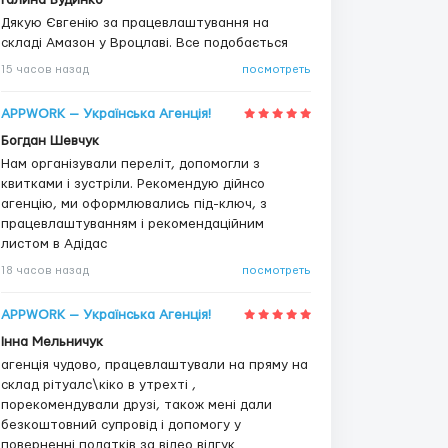
Галина Будинко
Дякую Євгенію за працевлаштування на
складі Амазон у Вроцлаві. Все подобається
15 часов назад
посмотреть
APPWORK — Українська Агенція!
Богдан Шевчук
Нам організували переліт, допомогли з
квитками і зустріли. Рекомендую дійнсо
агенцію, ми оформлювались під-ключ, з
працевлаштуванням і рекомендаційним
листом в Адідас
18 часов назад
посмотреть
APPWORK — Українська Агенція!
Інна Мельничук
агенція чудово, працевлаштували на пряму на
склад рітуалс\кіко в утрехті ,
порекомендували друзі, також мені дали
безкоштовний супровід і допомогу у
поверненні податків за відео відгук