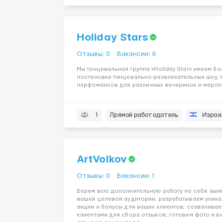
Holiday Stars
Отзывы: 0
Вакансии: 6
Мы танцевальная группа «Holiday Star» имеем б
постановке танцевально-развлекательных шоу, 
перфомансов для различных вечеринок и меропр
1
Прямой работодатель
Израи
ArtVolkov
Отзывы: 0
Вакансии: 1
Берем всю дополнительную работу на себя: вы
вашей целевой аудитории; разрабатываем уник
акции и бонусы для ваших клиентов; созванива
клиентами для сбора отзывов; готовим фото и в