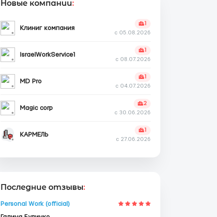
Новые компании
:
1
Клиниг компания
с 05.08.2026
1
IsraelWorkService1
с 08.07.2026
1
MD Pro
с 04.07.2026
2
Magic corp
с 30.06.2026
1
КАРМЕЛЬ
с 27.06.2026
Последние отзывы
:
Personal Work (official)