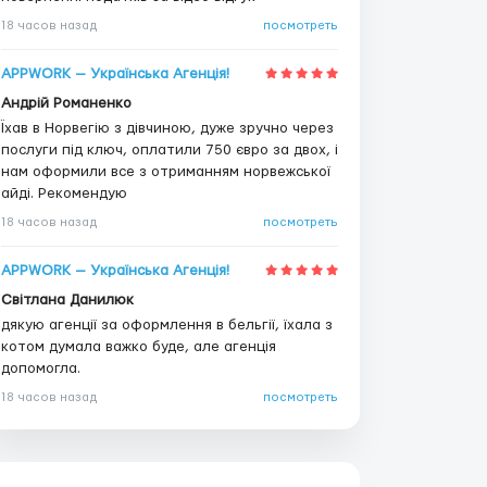
18 часов назад
посмотреть
APPWORK — Українська Агенція!
Андрій Романенко
Їхав в Норвегію з дівчиною, дуже зручно через
послуги під ключ, оплатили 750 євро за двох, і
нам оформили все з отриманням норвежської
айді. Рекомендую
18 часов назад
посмотреть
APPWORK — Українська Агенція!
Світлана Данилюк
дякую агенції за оформлення в бельгії, їхала з
котом думала важко буде, але агенція
допомогла.
18 часов назад
посмотреть