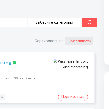
Cортировать по:
eting
ке более 90 лет. Офис в
й.
Подписаться
ль