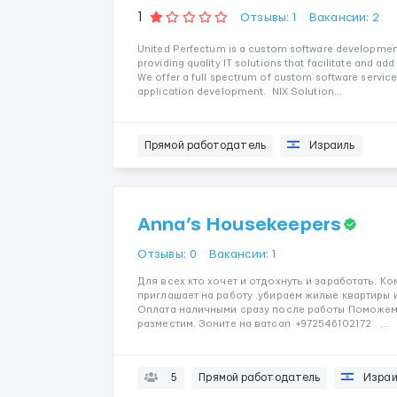
1
Отзывы: 1
Вакансии: 2
United Perfectum is a custom software developm
providing quality IT solutions that facilitate and add
We offer a full spectrum of custom software servic
application development. NIX Solution...
Прямой работодатель
Израиль
Anna’s Housekeepers
Отзывы: 0
Вакансии: 1
Для всех кто хочет и отдохнуть и заработать. К
приглашает на работу .убираем жилые квартиры 
Оплата наличными сразу после работы Поможем
разместим. Зоните на ватсап +972546102172 ...
5
Прямой работодатель
Израи