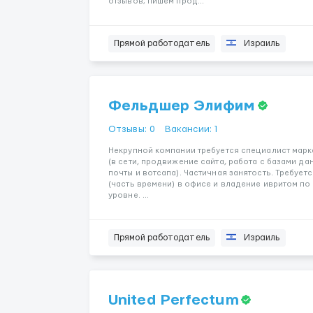
отзывов; пишем прод...
Прямой работодатель
Израиль
Фельдшер Элифим
Отзывы: 0
Вакансии: 1
Некрупной компании требуется специалист марк
(в сети, продвижение сайта, работа с базами д
почты и вотсапа). Частичная занятость. Требует
(часть времени) в офисе и владение ивритом п
уровне. ...
Прямой работодатель
Израиль
United Perfectum