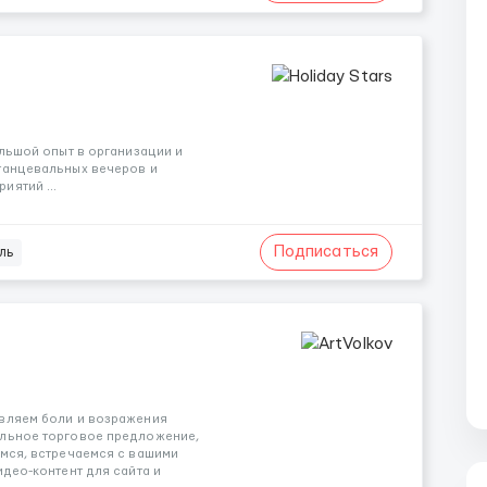
ольшой опыт в организации и
танцевальных вечеров и
иятий ...
Подписаться
ль
являем боли и возражения
альное торговое предложение,
емся, встречаемся с вашими
идео-контент для сайта и