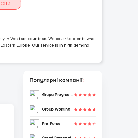
исати
rily in Western countries. We cater to clients who
Eastern Europe. Our service is in high demand,
Популярні компанії
:
Grupa Progres Sp. z o.o.
Group Working
Pro-Force