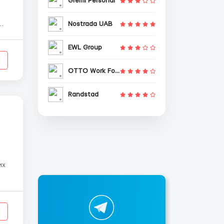
Gremi Personal
Nostrada UAB
и
б
EWL Group
OTTO Work Force
Randstad
их
іс