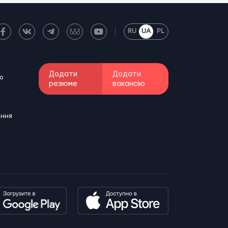
RU
UA
PL
Додати
Додати
о
резюме
вакансію
ення