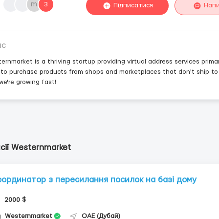
m
3
Підписатися
Нап
ис
ernmarket is a thriving startup providing virtual address services prima
 to purchase products from shops and marketplaces that don't ship to 
we're growing fast!
сії Westernmarket
оординатор з пересилання посилок на базі дому
2000 $
Westernmarket
ОАЕ (Дубай)