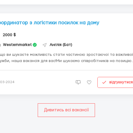
оординатор з логістики посилок на дому
2000 $
Westernmarket
Англія (Бат)
що ви шукаєте можливість стати частиною зростаючої та важливої
ужби, наша вакансія для вас!Ми шукаємо співробітників на позицію
оординатор посилок на дому” у компанії
sternmarket.Westernmarket - процвітаючий стартап, що надає
слуги віртуальної адреси.Обов'язки:Приймати посилки ...
відгукнутися
-03-2024
Дивитись всі вакансії