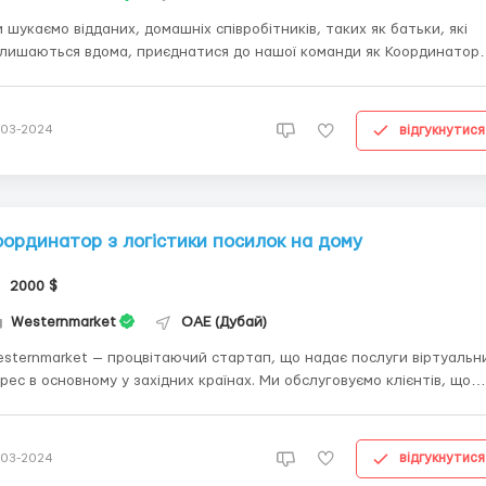
 шукаємо відданих, домашніх співробітників, таких як батьки, які
лишаються вдома, приєднатися до нашої команди як Координатор
ресилання Посилок. Роль передбачає отримання посилок від служ
ставки та їхню пересилку, забезпечуючи плавну роботу критично
жливої частини ланцюга постачання. Тіл...
відгукнутися
-03-2024
оординатор з логістики посилок на дому
2000 $
Westernmarket
ОАЕ (Дубай)
sternmarket — процвітаючий стартап, що надає послуги віртуальн
рес в основному у західних країнах. Ми обслуговуємо клієнтів, що
жають купувати продукцію в магазинах та на торговельних
йданчиках, які не надсилають посилок до Східної Європи. Наш серв
ристується великим попитом, і м...
відгукнутися
-03-2024