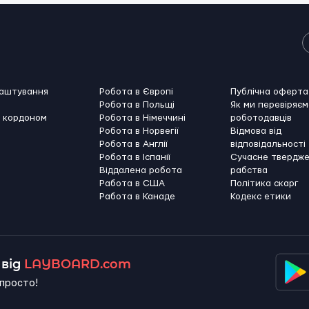
лаштування
Робота в Європі
Публічна оферта
Робота в Польщі
Як ми перевіряєм
а кордоном
Робота в Німеччині
роботодавців
Робота в Норвегії
Відмова від
Робота в Англії
відповідальності
Робота в Іспанії
Сучасне твердж
Віддалена робота
рабства
Работа в США
Політика скарг
Работа в Канадe
Кодекс етики
від
LAYBOARD.com
просто!