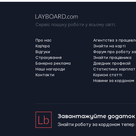
Сервіс пошуку роботи у всьому світі.
Про нас
Агентства з працев
Кар'єра
Знайти на карті
Відгуки
Форум про роботу з
Страхування
Знайти працівника
Банерна реклама
Довідник професій
Наші нагороди
Статистика зарплат
Контакти
Корисні статті
Новини за кордоном
Завантажуйте додаток 
Знайти роботу за кордоном тепер 