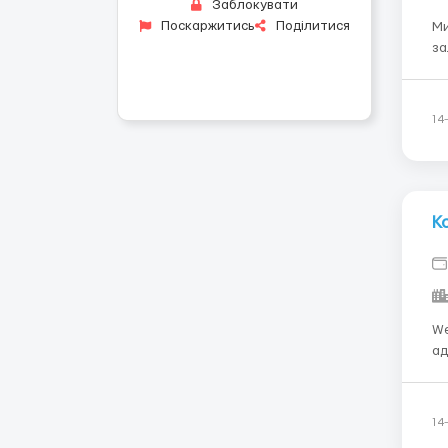
Заблокувати
Поскаржитись
Поділитися
Ми
за
Пе
до
ва
14
К
We
ад
ба
ма
ко
14