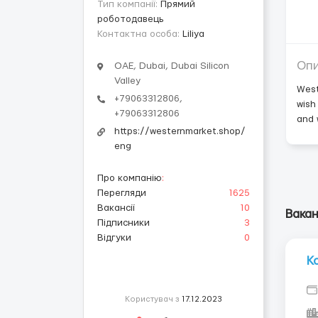
Тип компанії:
Прямий
роботодавець
Контактна особа:
Liliya
Оп
ОАЕ, Dubai, Dubai Silicon
Valley
West
+79063312806,
wish
+79063312806
and 
https://westernmarket.shop/
eng
Про компанію
:
Перегляди
1625
Вакансії
10
Вакан
Підписники
3
Відгуки
0
К
Користувач з
17.12.2023