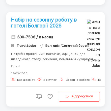
Набір на сезонну роботу в
готелі Болгарії 2026
600-750€ / в месяц
Travel&Jobs
Болгарія (Сонячний берег)
Потрібні працівники: покоївки, офіціанти для
шведського столу, бармени, помічники кухаря та
різноробочі. Робота сезонна — на 3–4 місяці. Місце
Готелі
роботи: курортні регіони Болгарії — Сонячний берег,
19-03-2026
Обзор, Золоті піски, Царево. Умови: заробітна плата
600–750 євро, графік — 8 годин на день, 6 днів на ...
Без досвіду
З житлом
Сезонна робота
Без мов
відгукнутися