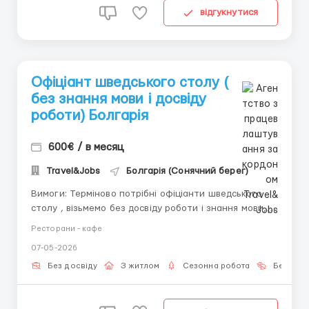
відгукнутися
Офіціант шведського столу (
без знання мови і досвіду
роботи) Болгарія
600€ / в месяц
Travel&Jobs
Болгарія (Сонячний берег)
Вимоги: Терміново потрібні офіціанти шведського
столу , візьмемо без досвіду роботи і знання мови,
робота на три літніх місяці Де працювати? Золоті
Ресторани - кафе
піски. Сонячний берег, Кітен, Лозенець... Умови
07-05-2026
роботи: Зп 600 евро, графік 8 годин, житло та
харчування надається.Організов...
Без досвіду
З житлом
Сезонна робота
Без мов