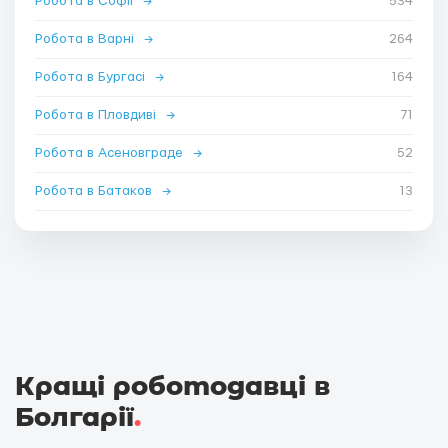
Робота в Софії
→
534
Робота в Варні
→
264
Робота в Бургасі
→
164
Робота в Пловдиві
→
71
Робота в Асеновграде
→
52
Робота в Батаков
→
13
Кращі роботодавці в
Болгарії
.