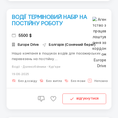
ВОДІЇ ТЕРМІНОВИЙ НАБІР НА
ПОСТІЙНУ РОБОТУ
5500 $
Europe Drive
Болгарія (Сонячний берег)
Наша компанія в пошуках водіїв для пасажирських
перевезень на постійну
основу.Вимоги:Відповідальний підхід до поставлених
Водії - Далекобійники - Кур'єри
завданьОсобистий автомобіль (є можливість взяти в
19-06-2025
оренду)Права категорії BМожлива робота без
досвідуДе працювати?Болгарія, Польща,
Без досвіду
Без житла
Без мови
Неповна зайня
СловеніяУмови роботи:Своєчасна та приємна
оплат...
відгукнутися