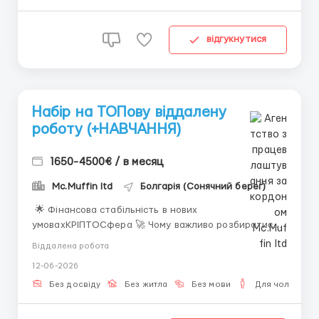
відгукнутися
Набір на ТОПову віддалену
роботу (+НАВЧАННЯ)
1650-4500€ / в месяц
Mc.Muffin ltd
Болгарія (Сонячний берег)
🌟 Фінансова стабільність в нових
умовахКРІПТОCфера 🚀 Чому важливо розбиратися?
Сьогодні все змінюється надто швидко: професії
Віддалена робота
втрачають актуальність, компанії закриваються, а
12-06-2026
зарплати перестають покривати реальні потреби.
Покладатися лише на одне джерело доходу - це
Без досвіду
Без житла
Без мови
Для чоловіків
наражати себе на ризик....