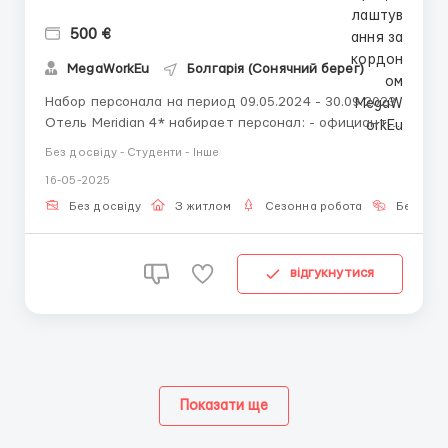
500 €
MegaWorkEu
Болгарія (Сонячний берег)
Набор персонала на период 09.05.2024 - 30.09.2023
Отель Meridian 4* набирает персонал: - официанты
шведского стола; - пом повара; - горничные; -
Без досвіду - Студенти - Інше
мойщик посуды; - разнорабочий пляжа; ЗП - 500
16-05-2025
евро. График работы 8 часов 6 дней в неделю.
Знание языка не требуются Возраст...
Без досвіду
З житлом
Сезонна робота
Без мов
відгукнутися
Показати ще