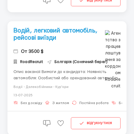
відгукнутися
Водій, легковий автомобіль,
рейсові виїзди
От 3500 $
RoadRecruit
Болгарія (Сонячний берег)
Опис вакансії Вимоги до кандидата: Наявність
автомобіля: Особистий або орендований автомобіль
з достатньою кількістю місць. Водійські
Водії - Далекобійники - Кур'єри
права: Категорія B. Знання англійської мови: Базовий
13-07-2025
рівень для спілкування з пасажирами. Навички
роботи з навігацією: Впевнене користування смар...
Без досвіду
З житлом
Постійна робота
Без мов
відгукнутися