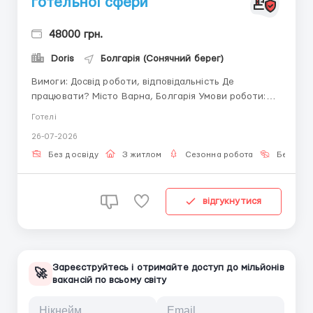
готельної сфери
48000 грн.
Doris
Болгарія (Сонячний берег)
Вимоги: Досвід роботи, відповідальність Де
працювати? Місто Варна, Болгарія Умови роботи:
ГАРАНТОВАНО: - Офіційне працевлаштування; -
Готелі
Соціальні гарантії; - Конкурентноздатна плата +
26-07-2026
бонуси ЗАБЕЗПЕЧЕНО безкоштовно: проживання
поруч із робочим місцем і харчування...
Без досвіду
З житлом
Сезонна робота
Без мов
відгукнутися
Зареєструйтесь і отримайте доступ до мільйонів
🚀
вакансій по всьому світу