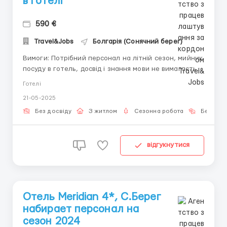
в готелі
590 €
Travel&Jobs
Болгарія (Сонячний берег)
Вимоги: Потрібний персонал на літній сезон, мийник
посуду в готель, досвід і знання мови не вимагається
Де працювати? Болгарія, Сонячний берег, Готель
Готелі
Лагуна Парк Умови роботи: ЗП 590 євро Графік 8
21-05-2025
годин 6 днів на тиждень ЖИТЛО ТА ХАРЧУВАННЯ
НАДАЄТЬСЯ БЕЗКОШТОВНО ...
Без досвіду
З житлом
Сезонна робота
Без мов
відгукнутися
Отель Meridian 4*, С.Берег
набирает персонал на
сезон 2024