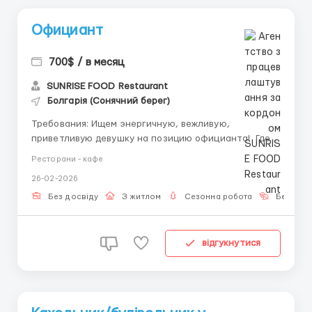
Официант
700$ / в месяц
SUNRISE FOOD Restaurant
Болгарія (Сонячний берег)
Требования: Ищем энергичную, вежливую,
приветливую девушку на позицию официанта! Где
работать? Солнечный берег, Свети Влас Условия
Ресторани - кафе
работы: Предлагаем оплаченное жилье, переезд,
26-02-2026
питание ...
Без досвіду
З житлом
Сезонна робота
Без мов
відгукнутися