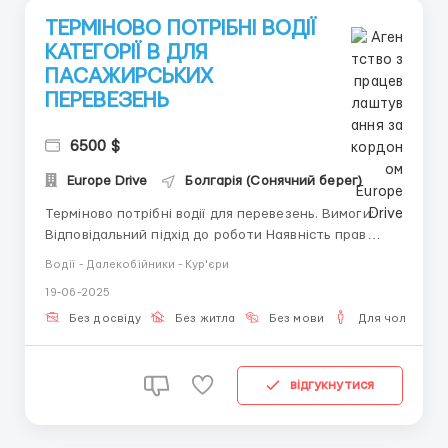
ТЕРМІНОВО ПОТРІБНІ ВОДІЇ
КАТЕГОРІЇ B ДЛЯ
ПАСАЖИРСЬКИХ
ПЕРЕВЕЗЕНЬ
6500 $
Europe Drive
Болгарія (Сонячний берег)
Терміново потрібні водії для перевезень. Вимоги:
Відповідальний підхід до роботи Наявність прав
категорії B Наявність власного автомобіля
Водії - Далекобійники - Кур'єри
(можливість взяти в оренду) Де працювати?
19-06-2025
Доступні країни для перевезень на даний момент:
Польща, Болгарія, Хорватія, Словенія, Німеччина.
Без досвіду
Без житла
Без мови
Для чоловіків
Умови робо...
відгукнутися