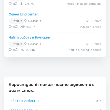
1
1
278.7K
Motion insiders company
Career land center
Питання
Болгарія
12-03-2024
0
0
239.7K
Ильфат Гаязов
Найти работу в Болгарии
Питання
Болгарія
12-03-2024
0
4
233.1K
Ирина Олександровна
Користувачі також часто шукають в
цих містах
:
Робота в Албені
→
816