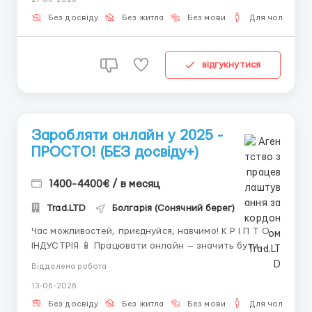
часу. Але щоб почати — потрібне правильне
оточення. Ми його даємо.КРІПТОІНДУСТРІЯНаша
Без досвіду
Без житла
Без мови
Для чоловіків
команда працює у най...
відгукнутися
Заробляти онлайн у 2025 -
ПРОСТО! (БЕЗ досвіду+)
1400-4400€ / в месяц
Trad.LTD
Болгарія (Сонячний берег)
Час можливостей, приєднуйся, навчимо! К Р І П Т О
ІНДУСТРІЯ 📱 Працювати онлайн — значить бути
вільним!Віддалена робота дає вам незалежність від
Віддалена робота
міста, країни або обставин.Все, що вам потрібно —
13-06-2026
вихід в інтернет. Коротко: 🔑 Безкоштовне навчання
🔑 Підходить для будь-якого способу життя ...
Без досвіду
Без житла
Без мови
Для чоловіків