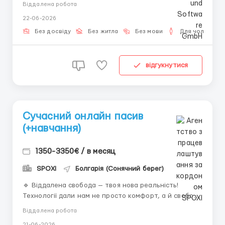
обов'язково сидіти в офісі, щоб заробляти гідні
Віддалена робота
гроші. Онлайн-середовище відкриває перед людьми
22-06-2026
можливості, які раніше були доступні лише обраним.
Ви самі обираєте ритм, формат і цілі, а технології
Без досвіду
Без житла
Без мови
Для чоловіків
стают...
відгукнутися
Сучасний онлайн пасив
(+навчання)
1350-3350€ / в месяц
SPOXI
Болгарія (Сонячний берег)
🔹 Віддалена свобода — твоя нова реальність!
Технології дали нам не просто комфорт, а й свободу.
Сьогодні можна керувати доходом прямо з
Віддалена робота
телефона, без офісу і з повним контролем свого
21-06-2026