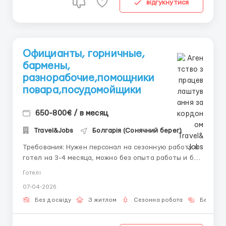
відгукнутися
Официанты, горничные,
бармены,
разнорабочие,помощники
повара,посудомойщики
650-800€ / в месяц
Travel&Jobs
Болгарія (Сонячний берег)
Требования: Нужен персонал на сезонную работу в
готел на 3-4 месяца, можно без опыта работы и без
знание языка. Где работать? Работа в отеле на
Готелі
берегу моря? первая-вторая линия Условия работы:
07-04-2026
Зп 650-800 евро в месяц ( в зависимости от
позиции) Безплатно питание и жилье...
Без досвіду
З житлом
Сезонна робота
Без мов