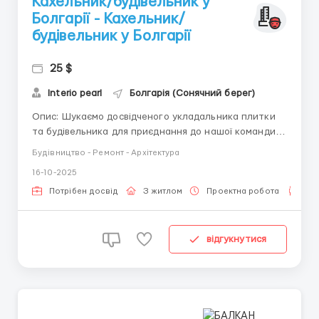
Кахельник/будівельник у
Болгарії - Кахельник/
будівельник у Болгарії
25 $
Interio pearl
Болгарія (Сонячний берег)
Опис: Шукаємо досвідченого укладальника плитки
та будівельника для приєднання до нашої команди
на будівельному об'єкті житлового комплексу в
Будівництво - Ремонт - Архітектура
Болгарії. Ця посада передбачає виконання
16-10-2025
оздоблювальних та будівельних робіт, дотримання
стандартів якості та термінів. Обов'язки: Укладання
Потрібен досвід
З житлом
Проектна робота
Для
керамічної...
відгукнутися