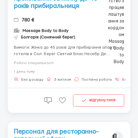
років прибиральниця
780 €
Massage Body to Body
Болгарія (Сонячний берег)
Вимоги: Жінка до 45 років для прибирання апарт-
готелів в Сол. берег Святий Влас Несебр Де
працювати? Прибирання квартир в апарт-готелі
Робочі спеціальності
Умови роботи: Робота з 10:30 до 15:30. 4-5 годинний
1 день тому
робочий день. Вихідний: субота-неділя. Зарплата за
домовленістю. Можливе забезпечення проживанням.
Без досвіду
З житлом
Постійна робота
Без мов
...
відгукнутися
Персонал для ресторанно-