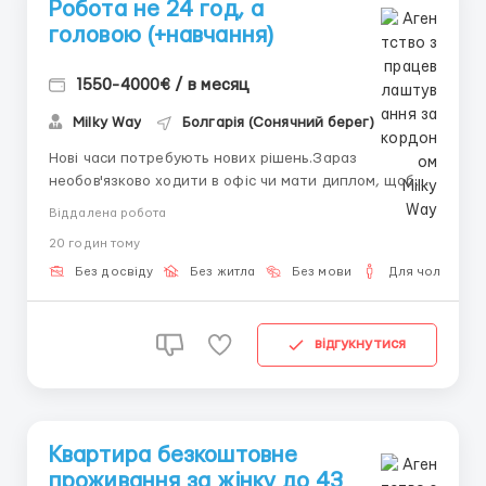
Робота не 24 год, а
головою (+навчання)
1550-4000€ / в месяц
Milky Way
Болгарія (Сонячний берег)
Нові часи потребують нових рішень.Зараз
необов'язково ходити в офіс чи мати диплом, щоб
заробляти. Головне – бути в потоці сучасних
Віддалена робота
тенденцій і знайти своє оточення. Ми пропонуємо
20 годин тому
саме це: підтримку, інструменти та систему, з якими
ви зможете побудувати стабільний дохід онлайн. К Р
Без досвіду
Без житла
Без мови
Для чоловіків
І П Т О ІНДУСТРІЯ...
відгукнутися
Квартира безкоштовне
проживання за жінку до 43