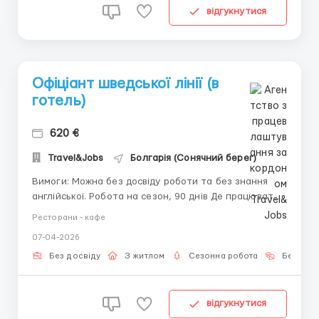
відгукнутися
Офіціант шведської лінії (в
готель)
620 €
Travel&Jobs
Болгарія (Сонячний берег)
Вимоги: Можна без досвіду роботи та без знання
англійської. Робота на сезон, 90 днів Де працювати?
Сонячний берег, готелі перша лінія Умови роботи:
Ресторани - кафе
ЗП 620 євро Графік роботи: 8 годин, 6 днів на
07-04-2026
тиждень Харчування / житло безкоштовно ...
Без досвіду
З житлом
Сезонна робота
Без мов
відгукнутися