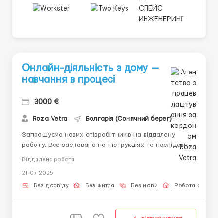
Онлайн-діяльність з дому —
навчання в процесі
3000 €
Roza Vetra
Болгарія (Сонячний берег)
Запрошуємо нових співробітників на віддалену
роботу. Все засновано на інструкціях та послідовних
діях.Що ви отримаєте:• Пряму підтримку від команди•
Віддалена робота
Зрозумілі цілі без подвійних тлумачень• Гнучкий
21-07-2025
графік виконання• Роботу в зручній системіЩо
потрібно від вас:• Готовність спр...
Без досвіду
Без житла
Без мови
Робота онлай