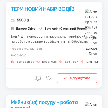
ТЕРМІНОВИЙ НАБІР ВОДІЇВ
5500 $
Europe Drive
Болгарія (Сонячний берег)
Водій для перевезення пасажирів, терміновий набір
на роботу з вільним графіком. #### Обов'язки: -
Перевезення пасажирів (мігрантів) на відстань від
Робочі спеціальності
300 до 800 км в залежності від країни. -
19-06-2025
Забезпечення безпеки і збереження пасажирів під
час поїздки. - Своєчасна і точна доставка пасажирів
Без досвіду
Без житла
Без мови
Для чоловіків
до пу...
відгукнутися
Мийник(ця) посуду - робота