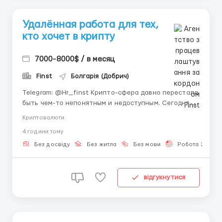
Удалённая работа для тех,
кто хочет в крипту
7000-8000$ / в месяц
Finst
Болгарія (Добрич)
Telegram: @Hr_finst Крипто-сфера давно перестала
быть чем-то непонятным и недоступным. Сегодня
это одно из самых популярных направлений онлайн-
Криптовалюти
заработка, где ежедневно появляются новые
4 години тому
проекты и возможности для развития. Если вы
хотите освоить актуальную сферу и работать
Без досвіду
Без житла
Без мови
Робота 2-3 год
удалённо — обратите...
відгукнутися