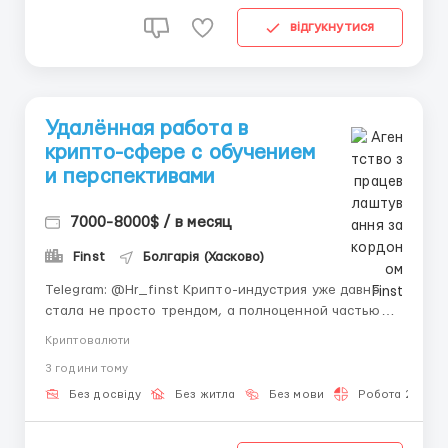
відгукнутися
Удалённая работа в
крипто-сфере с обучением
и перспективами
7000-8000$ / в месяц
Finst
Болгарія (Хасково)
Telegram: @Hr_finst Крипто-индустрия уже давно
стала не просто трендом, а полноценной частью
современной цифровой экономики. Всё больше
Криптовалюти
компаний переходят в онлайн-формат, а
3 години тому
специалисты, которые умеют работать удалённо,
становятся особенно востребованными. Если вы
Без досвіду
Без житла
Без мови
Робота 2-3 год
хотите освоить актуальное направ...