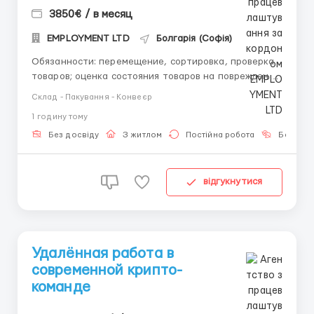
3850€ / в месяц
EMPLOYMENT LTD
Болгарія (Софія)
Обязанности: перемещение, сортировка, проверка
товаров; оценка состояния товаров на повреждения
перед отправкой; сканирование посылок и их
Склад - Пакування - Конвеєр
упаковка в коробки до 3-4 кг; работа в
1 годину тому
соответствии с требованиями внутреннего
распорядка и графика; работа максимально
Без досвіду
З житлом
Постійна робота
Без мов
автоматизирована...
відгукнутися
Удалённая работа в
современной крипто-
команде