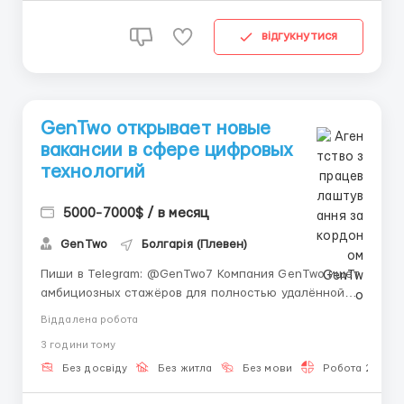
відгукнутися
GenTwo открывает новые
вакансии в сфере цифровых
технологий
5000-7000$ / в месяц
GenTwo
Болгарія (Плевен)
Пиши в Telegram: @GenTwo7 Компания GenTwo ищет
амбициозных стажёров для полностью удалённой
работы. Занятость обсуждается, опыт не требуется.
Віддалена робота
Работайте из любой страны, соблюдая европейский
3 години тому
таймзон. Онлайн-формат дарит множество плюсов:
свободу передвижения, гибкое расписание,
Без досвіду
Без житла
Без мови
Робота 2-3 год
значительну...