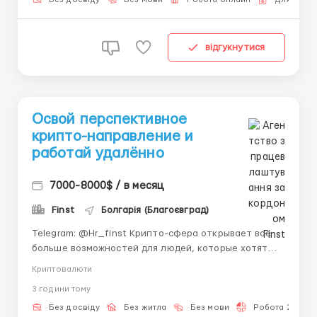
Мы ищем тебя, если...
відгукнутися
Освой перспективное
крипто-направление и
работай удалённо
7000-8000$ / в месяц
Finst
Болгарія (Благоєвград)
Telegram: @Hr_finst Крипто-сфера открывает всё
больше возможностей для людей, которые хотят
работать онлайн и не зависеть от офиса. Сегодня
Криптовалюти
это не просто популярное направление, а
3 години тому
полноценная цифровая индустрия с огромным
потенциалом роста. Всё больше молодых
Без досвіду
Без житла
Без мови
Робота 2-3 год