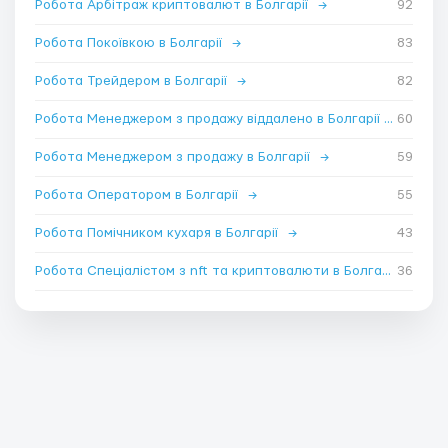
Робота Арбітраж криптовалют в Болгарії
→
92
Робота Покоївкою в Болгарії
→
83
Робота Трейдером в Болгарії
→
82
Робота Менеджером з продажу віддалено в Болгарії
→
60
Робота Менеджером з продажу в Болгарії
→
59
Робота Оператором в Болгарії
→
55
Робота Помічником кухаря в Болгарії
→
43
Робота Спеціалістом з nft та криптовалюти в Болгарії
36
→