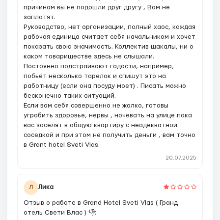
причинам вы не подошли друг другу , Вам не
заплатят.
Руководство, нет организации, полный хаос, каждая
рабочая единица считает себя начальником и хочет
показать свою значимость. Коллектив шакалы, ни о
каком товариществе здесь не слышали.
Постоянно подстраивают гадости, например,
побьёт несколько тарелок и спишут это на
работницу (если она посуду моет) . Писать можно
бесконечно таких ситуаций.
Если вам себя совершенно не жалко, готовы
угробить здоровье, нервы , ночевать на улице пока
вас заселят в общую квартиру с неадекватной
соседкой и при этом не получить деньги , вам точно
в Grant hotel Sveti Vlas.
20.07.2025
Лика
Л
Отзыв о работе в Grand Hotel Sveti Vlas ( Гранд
отель Свети Влас ) 👎: