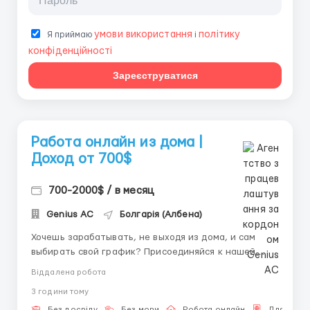
умови використання
політику
Я приймаю
і
конфіденційності
Зареєструватися
Работа онлайн из дома |
Доход от 700$
700-2000$ / в месяц
Genius AС
Болгарія (Албена)
Хочешь зарабатывать, не выходя из дома, и сам
выбирать свой график? Присоединяйся к нашей
команде! 💼 Условия: • Доход 700–2000$ + бонусы •
Віддалена робота
Удобные смены (8–9 часов) • Работа полностью
3 години тому
удалённо • Обучение с нуля — поможем освоиться ✔️
Без досвіду
Без мови
Робота онлайн
Для Русс