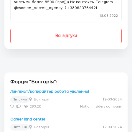
чистыми более 8500 Евро)))) Их контакты Telegram
@women_secret_agency 📱+380633764421
18.08.2022
Всі відгуки
Форум "Болгарія"
:
Лингвист/копирайтер работа удаленно!
Питання
Болгарія
12-03-2024
1
1
283.2K
Motion insiders company
Career land center
Питання
Болгарія
12-03-2024