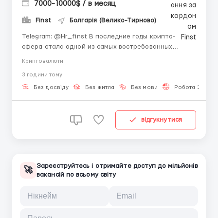
7000-10000$ / в месяц
Finst
Болгарія (Велико-Тирново)
Telegram: @Hr_finst В последние годы крипто-
сфера стала одной из самых востребованных
отраслей в мире цифровых технологий. Всё больше
Криптовалюти
людей выбирают онлайн-работу благодаря
3 години тому
свободе, гибкому графику и возможности
самостоятельно управлять своим временем. Если вы
Без досвіду
Без житла
Без мови
Робота 2-3 год
давно искали перспективное направлен...
відгукнутися
Зареєструйтесь і отримайте доступ до мільйонів
🚀
вакансій по всьому світу