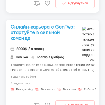
відгукнутися
Онлайн-карьера с GenTwo:
стартуйте в сильной
команде
8000$ / в месяц
GenTwo
Болгарія (Добрич)
Telegram: @GenTwo7 Швейцарская инвестиционная
FinTech-платформа GenTwo объявляет об открытии
вакансии Стажера / Младшего ассистента (Crypto &
Віддалена робота
AI Integration). Мы предлагаем уникальный
3 години тому
карьерный трек для соискателей без опыта работы,
стремящихся освоить инновационный сектор...
Без досвіду
Без житла
Без мови
Робота 2-3 год