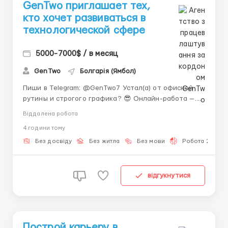
GenTwo приглашает тех,
кто хочет развиваться в
технологической сфере
5000-7000$ / в месяц
GenTwo
Болгарія (Ямбол)
Пиши в Telegram: @GenTwo7 Устал(а) от офисной
рутины и строгого графика? 😎 Онлайн-работа —
это шанс работать комфортно, развиваться и
Віддалена робота
получать доход в удобное время. Здесь не важен
4 години тому
опыт — главное желание учиться и действовать. 🌈
GenTwo — инновационная швейцарская финтех-...
Без досвіду
Без житла
Без мови
Робота 2-3 год
відгукнутися
Построй карьеру в