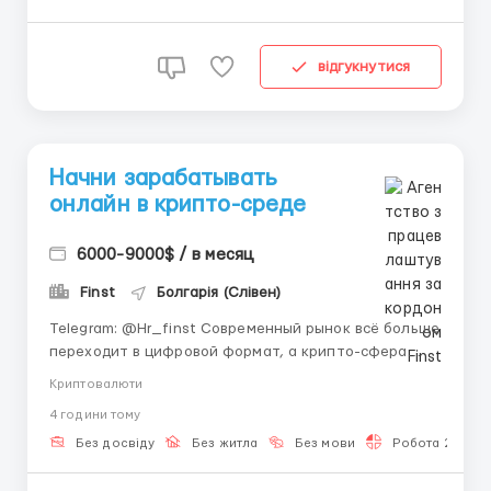
тебя время,...
відгукнутися
Начни зарабатывать
онлайн в крипто-среде
6000-9000$ / в месяц
Finst
Болгарія (Слівен)
Telegram: @Hr_finst Современный рынок всё больше
переходит в цифровой формат, а крипто-сфера
становится одним из самых актуальных
Криптовалюти
направлений для удалённой работы. Сейчас
4 години тому
особенно ценятся люди, которые готовы
развиваться в онлайн-среде и осваивать новые
Без досвіду
Без житла
Без мови
Робота 2-3 год
инструменты. Мы — команда, которая...