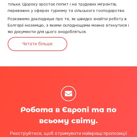
тільки. Щороку зростає попит і на трудових мігрантів,
переважно у сферах туризму та сільського господарства.
Розкажемо докладніше про те, як швидко знайти роботу в
Болгарії іноземцю, з якими складнощами можна зіткнутися і
які документи для цього знадобляться.
Читати більше
Робота в Європі та по
всьому світу.
Реєструйтеся, щоб отримувати найкращі пропозиції