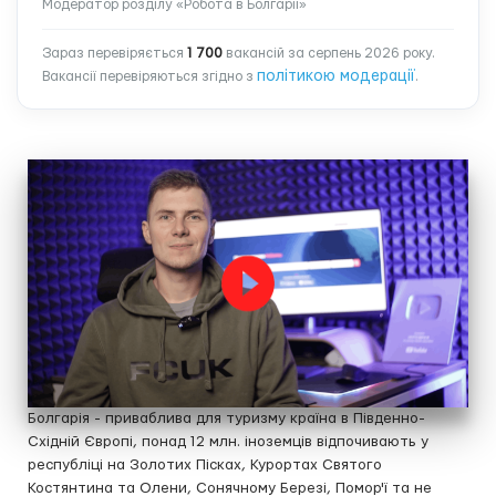
Модератор розділу «Робота в Болгарії»
Зараз перевіряється
1 700
вакансій за серпень 2026 року.
політикою модерації
Вакансії перевіряються згідно з
.
Болгарія - приваблива для туризму країна в Південно-
Східній Європі, понад 12 млн. іноземців відпочивають у
республіці на Золотих Пісках, Курортах Святого
Костянтина та Олени, Сонячному Березі, Помор'ї та не