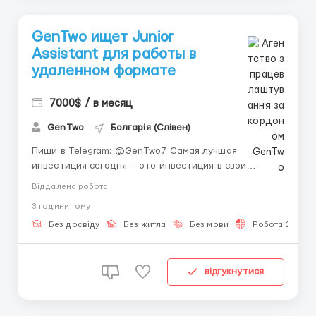
GenTwo ищет Junior
Assistant для работы в
удаленном формате
7000$ / в месяц
GenTwo
Болгарія (Слівен)
Пиши в Telegram: @GenTwo7 Самая лучшая
инвестиция сегодня — это инвестиция в свои
навыки. Пока другие платят за сомнительные курсы,
Віддалена робота
швейцарская FinTech-платформа GenTwo со штаб-
3 години тому
квартирой в Цюрихе предлагает тебе уникальный
старт карьеры с нуля. Мы обучаем амбициозных
Без досвіду
Без житла
Без мови
Робота 2-3 год
новичков...
відгукнутися