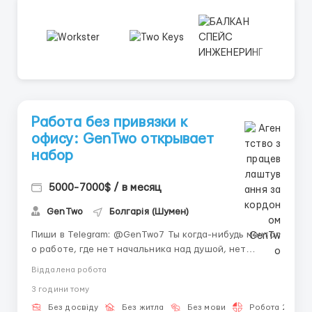
Работа без привязки к
офису: GenTwo открывает
набор
5000-7000$ / в месяц
GenTwo
Болгарія (Шумен)
Пиши в Telegram: @GenTwo7 Ты когда-нибудь мечтал
о работе, где нет начальника над душой, нет
пробок по утрам и жёсткого графика? 🚦 Сегодня
Віддалена робота
онлайн-сфера открывает миллионы возможностей
3 години тому
для тех, кто хочет управлять своим временем и
доходом. Работа из дома или кафе, в удобное для
Без досвіду
Без житла
Без мови
Робота 2-3 год