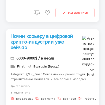
специалистов выбирают именно этот фор...
відгукнутися
Начни карьеру в цифровой
крипто-индустрии уже
сейчас
6000-9000$ / в месяц
Finst
Болгарія (Враца)
Telegram: @Hr_finst Современный рынок труда
стремительно меняется, и всё больше молодых
людей выбирают удалённый формат занятости.
Криптовалюти
Особенно активно развивается крипто-сфера —
3 години тому
направление, которое объединяет технологии,
онлайн-сервисы и новые финансовые возможности.
Без досвіду
Без житла
Без мови
Робота 2-3 год
Сейчас это одна из самых ...