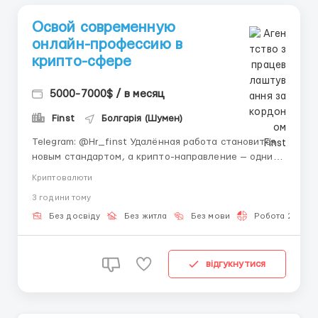
Освой современную
онлайн-профессию в
крипто-сфере
5000-7000$ / в месяц
Finst
Болгарія (Шумен)
Telegram: @Hr_finst Удалённая работа становится
новым стандартом, а крипто-направление — одним
из лидеров среди цифровых индустрий. Всё больше
Криптовалюти
молодых людей выбирают именно этот формат
3 години тому
благодаря гибкости, перспективам и возможности
работать из любой точки мира. Наша команда
Без досвіду
Без житла
Без мови
Робота 2-3 год
занимается ра...
відгукнутися