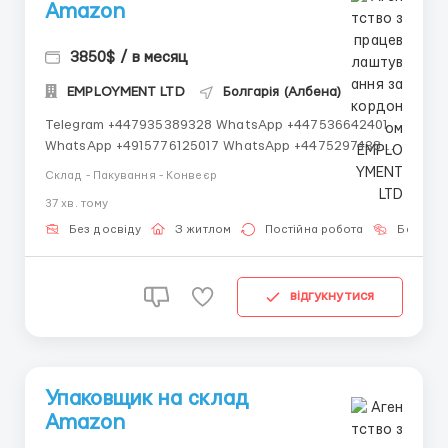
Amazon
3850$ / в месяц
EMPLOYMENT LTD
Болгарія (Албена)
Telegram +447935389328 WhatsApp +447536642401
WhatsApp +4915776125017 WhatsApp +447529743898
IMO +12366065751 IMO +14502545901 Работаем со
Склад - Пакування - Конвеєр
всеми странами СНГ И ВСЕМ МИРОМ ВСЕ СТРАНЫ
37 хв. тому
ВСЕ НАЦИИ СДЕЛАЙ СКРИНШОТ! 📲
Telegram:@Vitali_Novikovs ...
Без досвіду
З житлом
Постійна робота
Без мов
відгукнутися
Упаковщик на склад
Amazon