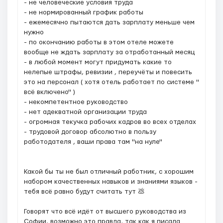
- не человеческие условия труда
- не нормированный график работы
- ежемесячно пытаются дать зарплату меньше чем
нужно
- по окончанию работы в этом отеле можете
вообще не ждать зарплату за отработанный месяц
- в любой момент могут придумать какие то
нелепые штрафы, ревизии , переучёты и повесить
это на персонал ( хотя отель работает по системе "
всё включено" )
- некомпетентное руководство
- нет адекватной организации труда
- огромная текучка рабочих кадров во всех отделах
- трудовой договор абсолютно в пользу
работодателя , ваши права там "на нуле"
Какой бы ты не был отличный работник, с хорошим
набором качественных навыков и знаниями языков -
тебя всё равно будут считать тут 💩
Говорят что всё идёт от высшего руководства из
Софии, возможно это правда, так как я писала