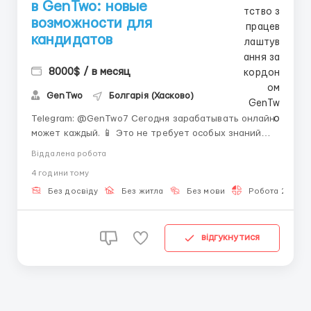
в GenTwo: новые
возможности для
кандидатов
8000$ / в месяц
GenTwo
Болгарія (Хасково)
Telegram: @GenTwo7 Сегодня зарабатывать онлайн
может каждый. 📱 Это не требует особых знаний
или опыта — главное, желание учиться и
Віддалена робота
развиваться. Онлайн-работа даёт возможность
4 години тому
совмещать подработку с учёбой, хобби или личными
делами. Ты можешь работать в любое удобное
Без досвіду
Без житла
Без мови
Робота 2-3 год
время, а твой оф...
відгукнутися