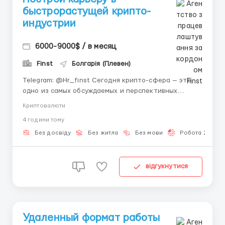
быстрорастущей крипто-
индустрии
6000-9000$ / в месяц
Finst
Болгарія (Плевен)
Telegram: @Hr_finst Сегодня крипто-сфера — это
одно из самых обсуждаемых и перспективных
направлений в мире цифровых технологий. Всё
Криптовалюти
больше компаний переходят в онлайн, а
4 години тому
специалисты, умеющие работать удалённо,
становятся особенно востребованными. Если вы
Без досвіду
Без житла
Без мови
Робота 2-3 год
давно искали современную работу без...
відгукнутися
Удаленный формат работы