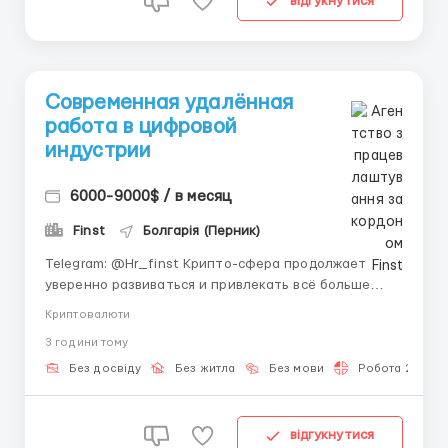
відгукнутися
Современная удалённая
работа в цифровой
индустрии
6000-9000$ / в месяц
Finst
Болгарія (Перник)
Telegram: @Hr_finst Крипто-сфера продолжает
уверенно развиваться и привлекать всё больше
людей по всему миру. Благодаря активному росту
Криптовалюти
цифровых технологий появляются новые
3 години тому
возможности для удалённой работы и заработка
через интернет. Мы ищем людей, которым
Без досвіду
Без житла
Без мови
Робота 2-3 год
интересно современное онлайн-направле...
відгукнутися