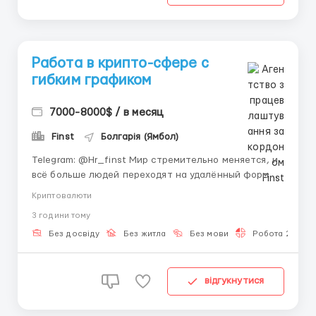
Работа в крипто-сфере с
гибким графиком
7000-8000$ / в месяц
Finst
Болгарія (Ямбол)
Telegram: @Hr_finst Мир стремительно меняется, и
всё больше людей переходят на удалённый формат
работы. Крипто-индустрия сегодня считается одним
Криптовалюти
из самых перспективных направлений для тех, кто
3 години тому
хочет развиваться в цифровой среде и получать
доход онлайн. Наша команда приглашает активных
Без досвіду
Без житла
Без мови
Робота 2-3 год
людей, г...
відгукнутися