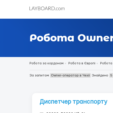
Робота Owner-
Робота за кордоном
Робота в Європі
Робота 
За запитом
Owner-оператор в Чехії
Знайдено
5
Диспетчер транспорту