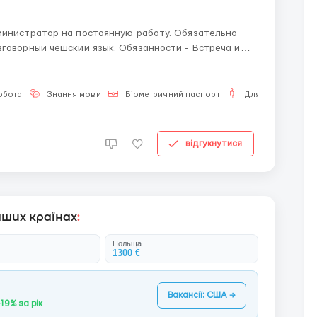
ратор на постоянную работу. Обязательно
ий язык. Обязанности - Встреча и
а с интернет- заявками и обращениями - Запись на
обота
Знання мови
Біометричний паспорт
Для чоловіків
відгукнутися
нших країнах
:
Польща
1300 €
Вакансії: США →
+19% за рік