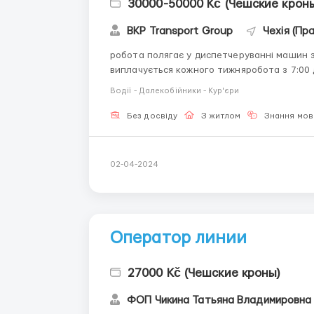
30000-50000 Kč (Чешские кроны
BKP Transport Group
Чехія (Пра
робота полягає у диспетчеруванні машин 
виплачується кожного тижняробота з 7:00 д
обговорити)чеська на розмовному рівні обо
Водії - Далекобійники - Кур'єри
(Богдалець)дзвоніть на номер телефону (є vi
Без досвіду
З житлом
Знання мов
02-04-2024
Оператор линии
27000 Kč (Чешские кроны)
ФОП Чикина Татьяна Владимировна