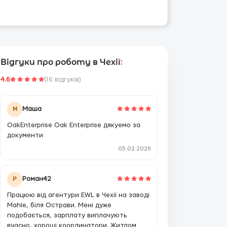
Відгуки про роботу в Чехії
:
4.6
(16 відгуків)
Маша
М
OakEnterprise Oak Enterprise дякуемо за
документи
05.02.2026
Роман42
Р
Працюю від агентури EWL в Чехії на заводі
Mahle, біля Острави. Мені дуже
подобається, зарплату виплачують
вчасно, хороші координатори. Житлом