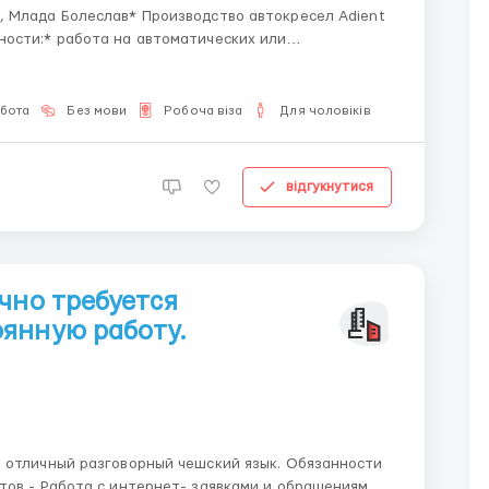
обота
Без мови
Робоча віза
Для чоловіків
відгукнутися
чно требуется
янную работу.
ный разговорный чешский язык. Обязанности
ениями -