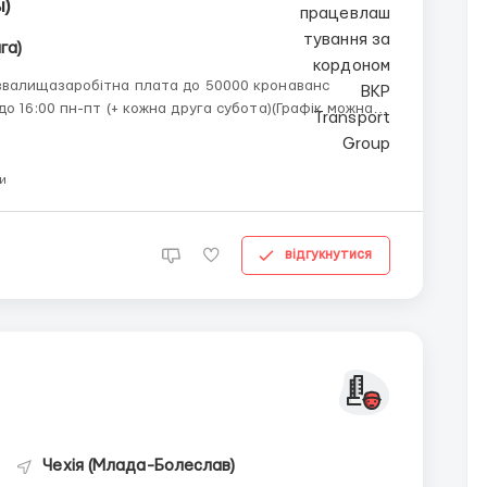
)
га)
звалищазаробітна плата до 50000 кронаванс
о 16:00 пн-пт (+ кожна друга субота)(Графік можна
в'язковоробота знаходиться у Празі 10
ber, w...
и
відгукнутися
Чехія (Млада-Болеслав)