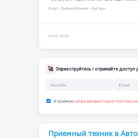
Запись на сервис - Оформление заказ-нарядов и их наполнение - Планирование работы и
Водії - Далекобійники - Кур'єри
заказ запчастей ...
13-02-2023
🚀
Зареєструйтесь і отримайте доступ до
Я приймаю
умови використання
і
політику ко
Приемный техник в Авто