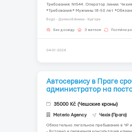
Требования: №544. Оператор линии. Чехия, Млада Болеслав* Производство автокресел Adient
*Требования:* Мужчины 18-50 лет *Обязанности:* работа на автоматических или
полуавтоматических сборочных линиях сбор металлических каркасов сидений для автомобиля
Водії - Далекобійники - Кур'єри
визуальный контроль ...
Без досвіду
З житлом
Постійна р
04-01-2024
Автосервису в Праге сро
администратор на посто
35000 Kč (Чешские кроны)
Materio Agency
Чехія (Прага)
Обязательно легальное пребывание в ЧР и отлич
- Встреча и первичная консультация клиентов - Работа с интернет- заявками и обращ