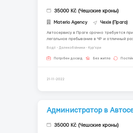
35000 Kč (Чешские кроны)
Materio Agency
Чехія (Прага)
Автосервису в Праге срочно требуется приемный
легальное пребывание в ЧР и отличный разговорный чешс
первичная консультация клиентов Работа с интернет- заявками и обращениями Запись на
Водії - Далекобійники - Кур'єри
сервис Оформление...
Потрібен досвід
Без житла
Постій
21-11-2022
Администратор в Автосе
35000 Kč (Чешские кроны)