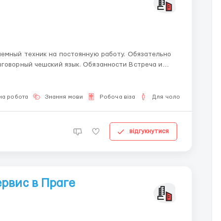
 техник на постоянную работу. Обязательно
кий язык. Обязанности Встреча и
на робота
Знання мови
Робоча віза
Для чоловіків
відгукнутися
рвис в Праге