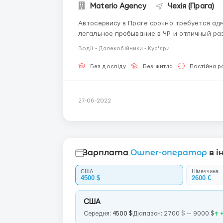
Materio Agency
Чехія (Прага)
Автосервису в Праге срочно требуется админист
легальное пребывание в ЧР и отличный разговорный чешск
первичная консультация клиентов - Работ
Водії - Далекобійники - Кур'єри
сервис - Оформление заказ-на...
Без досвіду
Без житла
Постійна р
27-06-2022
Зарплата
Owner-оператор
в і
США
Німеччина
4500 $
2600 €
США
Середня:
4500 $
Діапазон: 2700 $ — 9000 $
↑ 