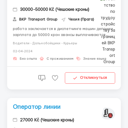
30000-50000 Kč (Чешские кроны)
BKP Transport Group
Чехия (Прага)
работа заключается в диспетчинге машин депонии
зарплата до 50000 крон авансы выплачиваются
каждую неделю работа от 7:00 до 16:00 пн-пя (+
Водители - Дальнобойщики - Курьеры
каждая вторая суббота)(График можно обсудить)
02-04-2024
чешский на разговорном уровне обезательно
работа находится в праге 10 ( богдалец ) звоните на
Без опыта
С проживанием
Знание языка
номер телефона (...
Откликнуться
Оператор линии
27000 Kč (Чешские кроны)