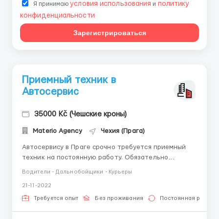
условия использования
политику
Я принимаю
и
конфиденциальности
Зарегистрироваться
Приемный техник в
Автосервис
35000 Kč (Чешские кроны)
Materio Agency
Чехия (Прага)
Автосервису в Праге срочно требуется приемный
техник на постоянную работу. Обязательно
легальное пребывание в ЧР и отличный разговорный
Водители - Дальнобойщики - Курьеры
чешский язык. Обязанности Встреча и первичная
21-11-2022
консультация клиентов Работа с интернет-
заявками и обращениями Запись на сервис
Требуется опыт
Без проживания
Постоянная работа
Оформление...