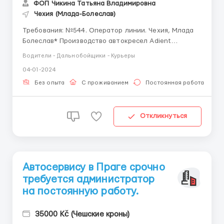
ФОП Чикина Татьяна Владимировна
Чехия (Млада-Болеслав)
Требования: №544. Оператор линии. Чехия, Млада
Болеслав* Производство автокресел Adient
*Требования:* Мужчины 18-50 лет *Обязанности:*
Водители - Дальнобойщики - Курьеры
работа на автоматических или полуавтоматических
04-01-2024
сборочных линиях сбор металлических каркасов
сидений для автомобиля визуальный контроль ...
Без опыта
С проживанием
Постоянная работа
Откликнуться
Автосервису в Праге срочно
требуется администратор
на постоянную работу.
35000 Kč (Чешские кроны)