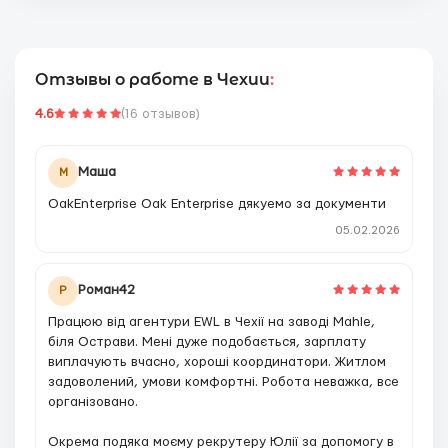
Отзывы о работе в Чехии
:
4.6
(16 отзывов)
Маша
М
OakEnterprise Oak Enterprise дякуемо за документи
05.02.2026
Роман42
Р
Працюю від агентури EWL в Чехії на заводі Mahle,
біля Острави. Мені дуже подобається, зарплату
виплачують вчасно, хороші координатори. Житлом
задоволений, умови комфортні. Робота неважка, все
організовано.
Окрема подяка моєму рекрутеру Юлії за допомогу в