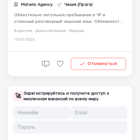
Materio Agency
Чехия (Прага)
Обязательно легальное пребывание в ЧР и
отличный разговорный чешский язык. Обязанности -
Встреча и первичная консультация клиентов -
Водители - Дальнобойщики - Курьеры
Работа с интернет- заявками и обращениями -
13-02-2023
Запись на сервис - Оформление заказ-нарядов и их
наполнение - Планирование работы и заказ
запчастей ...
Откликнуться
Зарегистрируйтесь и получите доступ к
🚀
миллионам вакансий по всему миру