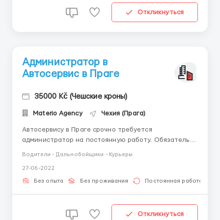
Откликнуться
Администратор в
Автосервис в Праге
35000 Kč (Чешские кроны)
Materio Agency
Чехия (Прага)
Автосервису в Праге срочно требуется
администратор на постоянную работу. Обязательно
легальное пребывание в ЧР и отличный разговорный
Водители - Дальнобойщики - Курьеры
чешский язык. Обязанности - Встреча и первичная
27-06-2022
консультация клиентов - Работа с интернет-
заявками и обращениями - Запись на сервис -
Без опыта
Без проживания
Постоянная работа
Оформление заказ-на...
Откликнуться