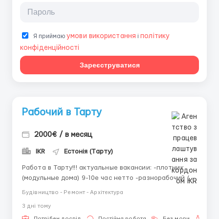
умови використання
політику
Я приймаю
і
конфіденційності
Зареєструватися
Рабочий в Тарту
2000€ / в месяц
IKR
Естонія (Тарту)
Работа в Тарту!!! актуальные вакансии: -плотник
(модульные дома) 9-10е час нетто -разнорабочий (на
производство) 6-7 е час нетто -кровельщик 9-10 е
Будівництво - Ремонт - Архітектура
-бетонщики-арматурщики 9-10 е час нетто
3 днi тому
Требования: опыт работы по специальности (для
Потрібен досвід
Постійна робота
Без мови
Для 