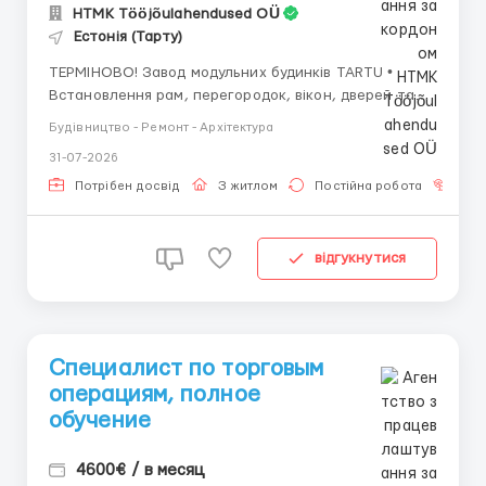
HTMK Tööjõulahendused OÜ
Естонія (Тарту)
ТЕРМІНОВО! Завод модульних будинків TARTU •
Встановлення рам, перегородок, вікон, дверей та
покрівлі • Монтаж гіпсокартону, утеплення та
Будівництво - Ремонт - Архітектура
внутрішнє оздоблення • Робота з інструментами та
31-07-2026
дотримання стандартів якості Вимоги: • Досвід у
будівництві буде перевагою • Відповідал...
Потрібен досвід
З житлом
Постійна робота
Без
відгукнутися
Специалист по торговым
операциям, полное
обучение
4600€ / в месяц