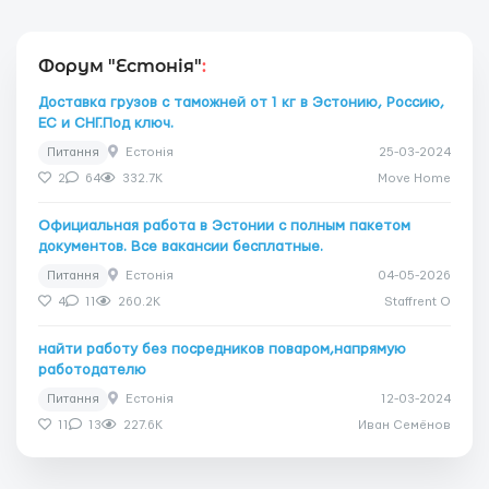
Форум "Естонія"
:
Доставка грузов с таможней от 1 кг в Эстонию, Россию,
ЕС и СНГ.Под ключ.
Питання
Естонія
25-03-2024
2
64
332.7K
Move Home
Официальная работа в Эстонии с полным пакетом
документов. Все вакансии бесплатные.
Питання
Естонія
04-05-2026
4
11
260.2K
Staffrent O
найти работу без посредников поваром,напрямую
работодателю
Питання
Естонія
12-03-2024
11
13
227.6K
Иван Семёнов