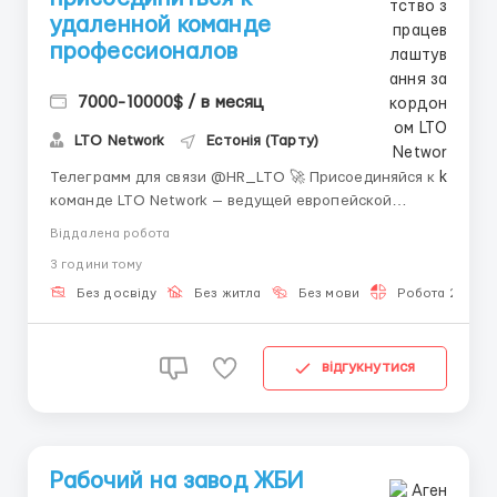
удаленной команде
профессионалов
7000-10000$ / в месяц
LTO Network
Естонія (Тарту)
Телеграмм для связи @HR_LTO 🚀 Присоединяйся к
команде LTO Network — ведущей европейской
блокчейн-платформы из Амстердама! Мы
Віддалена робота
ищем Младшего специалиста поддержки Web3 /
3 години тому
Ассистента проектов для полностью удалённой
работы. 💼 Работа онлайн в наше время особенно
Без досвіду
Без житла
Без мови
Робота 2-3 год
актуальна и востребо...
відгукнутися
Рабочий на завод ЖБИ