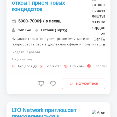
открыт прием новых
кандидатов
5000-7000$ / в месяц
GenTwo
Естонія (Тарту)
📥 Свяжитесь в Telegram: @GenTwo7 Хотите
попробовать себя в удалённой сфере и получить
опыт, который пригодится в будущем? Мы
Віддалена робота
предлагаем стажировку, которая откроет двери в
1 годину тому
мир онлайн-заработка и фриланса. Здесь не важен
ваш прошлый опыт — важно желание двигаться
Без досвіду
Без житла
Без мови
Робота 2-3 год
вперёд! Швейцар...
відгукнутися
LTO Network приглашает
присоединиться к