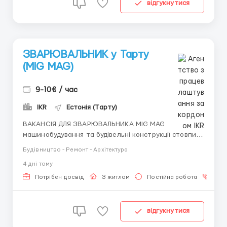
відгукнутися
ЗВАРЮВАЛЬНИК у Тарту
(MIG MAG)
9-10€ / час
IKR
Естонія (Тарту)
ВАКАНСІЯ ДЛЯ ЗВАРЮВАЛЬНИКА MIG MAG
машинобудування та будівельні конструкції стовпи,
великі фільтри, рами, контейнери місце: tartumaa
Будівництво - Ремонт - Архітектура
7км від Тарту (500м від зупинки до виробництва)
4 днi тому
візуальний контроль чорний метал 2-13мм графік:
П'ятиденний робочий тиждень 8-16:30 9-10 є...
Потрібен досвід
З житлом
Постійна робота
Без
відгукнутися