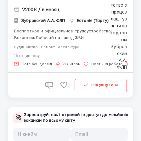
2200€ / в месяц
Зубровский А.А. ФЛП
Естонія (Тарту)
Бесплатное и официальное трудоустройство!
Вакансия: Рабочий на завод ЖБИ.
Обязанности: работа на автоматизированном
Будівництво - Ремонт - Архітектура
заводе по производству железобетонных изделий
16 годин тому
(панели, плиты перекрытия, колонны, лестничные
маршы и т.п.). Требования: - мужчины до 45 лет; -
Потрібен досвід
З житлом
Постійна робота
Без
опыт работы на з...
відгукнутися
Зареєструйтесь і отримайте доступ до мільйонів
🚀
вакансій по всьому світу