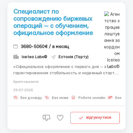
Специалист по
сопровождению биржевых
операций — с обучением,
официальное оформление
3680-5060€ / в месяц
Icetea Labs©
Естонія (Тарту)
«Официальное оформление с первого дня — это
гарантированная стабильность и надежный старт
Вашей карьеры в сфере высоких технологий.» 👤
Криптовалюти
Связь с HR (Telegram): @aleksandr_barabashov
29-07-2026
Формат: Дистанционная работа из дома
Оформление: Официальный договор
Без досвіду
Без мови
Робота онлайн
Безкошто
сотрудничества Со...
відгукнутися