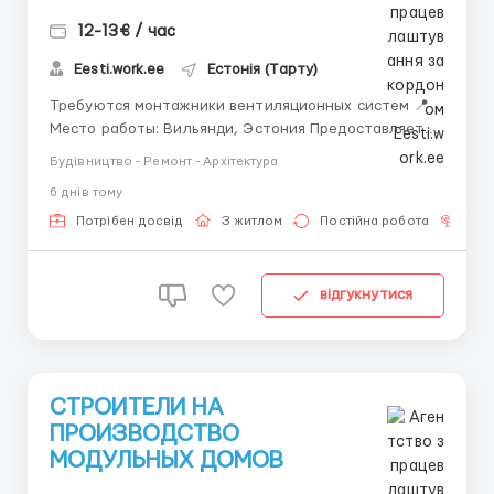
12-13€ / час
Eesti.work.ee
Естонія (Тарту)
Требуются монтажники вентиляционных систем 📍
Место работы: Вильянди, Эстония Предоставляется
проживание. Обязанности: Монтаж вентиляционных
Будівництво - Ремонт - Архітектура
систем и воздуховодов. Установка вентиляционного
6 днiв тому
оборудования и комплектующих. Чтение чертежей и
технической документации. ...
Потрібен досвід
З житлом
Постійна робота
Без
відгукнутися
СТРОИТЕЛИ НА
ПРОИЗВОДСТВО
МОДУЛЬНЫХ ДОМОВ