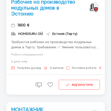
Рабочие на производство
модульных домов в
Эстонию
1800 €
HOMEGURU OÜ
Естонія (Тарту)
Требуются рабочие на производство модульных
домов в Тарту. Требования: ✅ Умение пользоваться
строительным инструментом ✅ Готовность к
Робочі спеціальності
обучению ✅ Ответственность ✅ Готовность к
5 днiв тому
физической работе Обязанности: 🔹 Сборка
деревянных конструкций стен 🔹 Работа на
Потрібен досвід
З житлом
Постійна робота
Без
производственных столах 🔹 Устан...
відгукнутися
МОНТАЖНИК