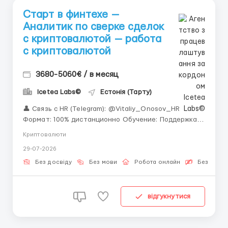
Старт в финтехе —
Аналитик по сверке сделок
с криптовалютой — работа
с криптовалютой
3680-5060€ / в месяц
Icetea Labs©
Естонія (Тарту)
👤 Связь с HR (Telegram): @Vitaliy_Onosov_HR
Формат: 100% дистанционно Обучение: Поддержка
персонального наставника «Не бойтесь отсутствия
Криптовалюти
специальных знаний. Самое главное — это Ваша
29-07-2026
внимательность, дисциплина и готовность учиться
новому у экспертов.» Сверка сделок ...
Без досвіду
Без мови
Робота онлайн
Безкошто
відгукнутися