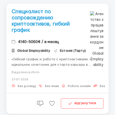
Специалист по
сопровождению
криптоактивов, гибкий
график
4140-5060€ / в месяц
Global Employability
Естонія (Тарту)
«Гибкий график и работа с криптоактивами —
идеальное сочетание для старта карьеры в
финансовой IT-компании.» 👤 Связь с HR (Telegram):
Віддалена робота
@Vitaliy_Onosov_HR Формат: Дистанционная
27-07-2026
занятость График: Гибкое сменное планирование
Сопровождение криптоактивов позволяет поддерж...
Без досвіду
Без мови
Робота онлайн
Безкошто
відгукнутися