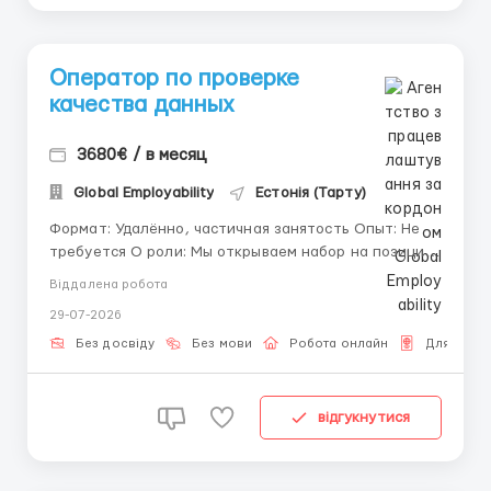
Оператор по проверке
качества данных
3680€ / в месяц
Global Employability
Естонія (Тарту)
Формат: Удалённо, частичная занятость Опыт: Не
требуется О роли: Мы открываем набор на позицию
Оператор по проверке качества данных. Работа
Віддалена робота
связана с обработкой транзакций и аналитикой
29-07-2026
цифровых активов. Не волнуйтесь, если у вас нет
опыта — мы обучаем с нуля, всё покажем и
Без досвіду
Без мови
Робота онлайн
Для гром
объясним...
відгукнутися