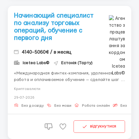
Начинающий специалист
по анализу торговых
операций, обучение с
первого дня
4140-5060€ / в месяц
Icetea Labs©
Естонія (Тарту)
«Международная финтех-компания, удаленная
работа и оплачиваемое обучение — сделайте шаг к
профессии будущего вместе с нами.» 👤 Связь с HR
Криптовалюти
(Telegram): @ELiza_harisova Формат: 100% удаленный
29-07-2026
рабочий день Опыт: Не требуется — с подготовкой
от компании Анализ торг...
Без досвіду
Без мови
Робота онлайн
Безкошто
відгукнутися