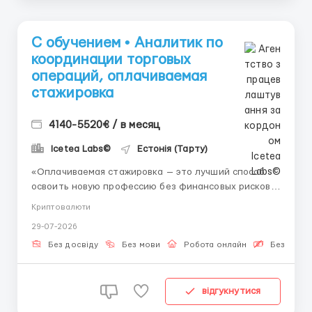
С обучением • Аналитик по
координации торговых
операций, оплачиваемая
стажировка
4140-5520€ / в месяц
Icetea Labs©
Естонія (Тарту)
«Оплачиваемая стажировка — это лучший способ
освоить новую профессию без финансовых рисков.
Мы научим Вас координации операций во всех
Криптовалюти
деталях.» 👤 Связь с HR (Telegram):
29-07-2026
@Vitaliy_Onosov_HR Формат: Полностью удалённая
занятость Стажировка: Оплачивается с первого дня
Без досвіду
Без мови
Робота онлайн
Безкошто
...
відгукнутися