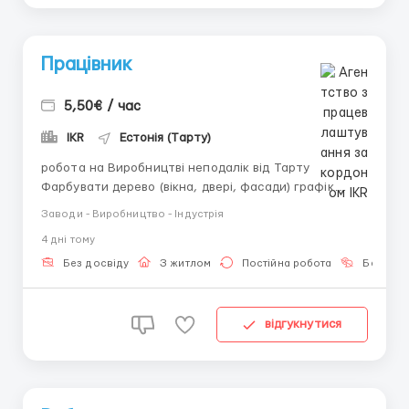
Працівник
5,50€ / час
IKR
Естонія (Тарту)
робота на Виробництві неподалік від Тарту
Фарбувати дерево (вікна, двері, фасади) графік
роботи: 8:00-17:00 іноді до 19:00 житло надаємо 100
Заводи - Виробництво - Індустрія
євро + комунальні транспорт є з Тарту (автобус
4 днi тому
фірми) оплата 5,50 євро година нетто Телефонуйте
+372 57943705...
Без досвіду
З житлом
Постійна робота
Без мов
відгукнутися