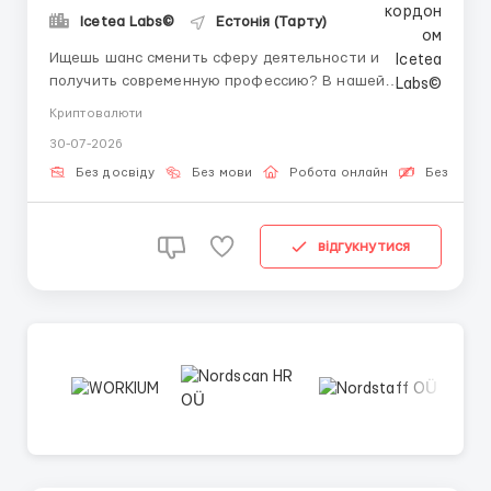
Icetea Labs©
Естонія (Тарту)
Ищешь шанс сменить сферу деятельности и
получить современную профессию? В нашей
команде ты начнешь зарабатывать и обучаться с
Криптовалюти
первого дня под руководством личного наставника.
30-07-2026
👤 Наш HR-менеджер в Telegram:
@aleksandr_barabashov Icetea Labs строит
Без досвіду
Без мови
Робота онлайн
Безкошто
финансовую инфраструктуру Web3. Наши
передовые п...
відгукнутися