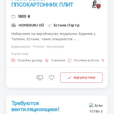
ГІПСОКАРТОННИХ ПЛИТ
1800 €
HOMEGURU OÜ
Естонія (Тарту)
Набираємо на виробництво модульних будинків у
Таллінн, Естонія, таких спеціалістів: -
Гіпсокартонщики з досвідом роботи від 5,5 до 7 євро
Будівництво - Ремонт - Архітектура
на годину; - Плотники-обробники з досвідом роботи
5 днiв тому
від 5,5 до 7 євро на годину; - Електромонтажники від
7 євро на годину. Офіційне працевлаштування.
Потрібен досвід
З житлом
Постійна робота
Без
Житло та р...
відгукнутися
Требуются
вентиляционщики!