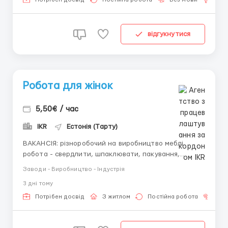
разнорабочего опыт не требуется) ответст...
відгукнутися
Робота для жінок
5,50€ / час
IKR
Естонія (Тарту)
ВАКАНСІЯ: різноробочий на виробництво меблі
робота - свердлити, шпаклювати, пакування,
монтаж) робота підійде для жінок надаємо житло,
Заводи - Виробництво - Індустрія
безкоштовно! графік роботи: 7:00-16:00 місце
3 днi тому
роботи: Põlvamaa офіційне працевлаштування
оплата 5,50 євро за годину нетто телефонуйте для
Потрібен досвід
З житлом
Постійна робота
Без
детальної інформац...