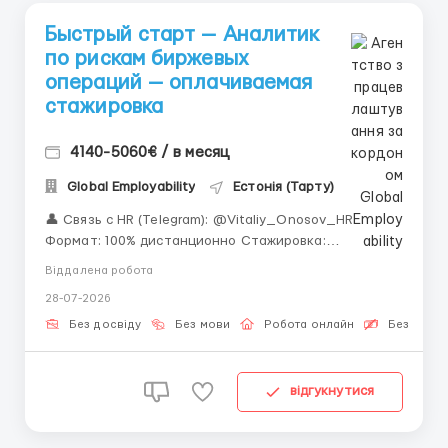
Быстрый старт — Аналитик
по рискам биржевых
операций — оплачиваемая
стажировка
4140-5060€ / в месяц
Global Employability
Естонія (Тарту)
👤 Связь с HR (Telegram): @Vitaliy_Onosov_HR
Формат: 100% дистанционно Стажировка:
Оплачивается с 1-го дня «Не бойтесь отсутствия
Віддалена робота
специальных знаний. Самое главное — это Ваша
28-07-2026
внимательность, дисциплина и готовность учиться
новому у экспертов.» Анализ рисков биржевых ...
Без досвіду
Без мови
Робота онлайн
Безкошто
відгукнутися