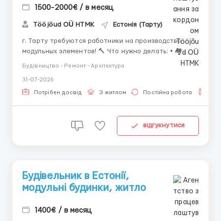
1500-2000€ / в месяц
Tööjõud OÜ HTMK
Естонія (Тарту)
г. Тарту требуются работники на производство
модульных элементов! 🔨 Что нужно делать: • 🏘
Изготавливать элементы для модульных домов • ✅
Будівництво - Ремонт - Архітектура
Соблюдать стандарты качества 🧑‍🔧 От вас
31-07-2026
требуется: • 👷 Опыт в строительстве — будет
преимуществом • ⏱️ Пунктуальность ...
Потрібен досвід
З житлом
Постійна робота
Для
відгукнутися
Будівельник в Естонії,
модульні будинки, житло
1400€ / в месяц