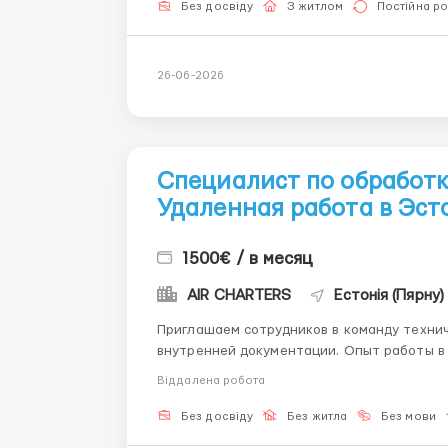
Без досвіду
З житлом
Постійна р
26-06-2026
Специалист по обработк
Удаленная работа в Эст
1500€ / в месяц
AIR CHARTERS
Естонія (Пярну)
Приглашаем сотрудников в команду техни
внутренней документации. Опыт работы в 
предоставляем полное дистанционное обуч
Віддалена робота
Позиция ориентирована на самостоятельну
Без досвіду
Без житла
Без мови