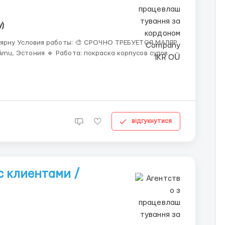
у)
(судоремонт) 🌤 Работа на улице 🕗 График: 8:00–17:00 💶 Оплата: 10 €...
відгукнутися
с клиентами /