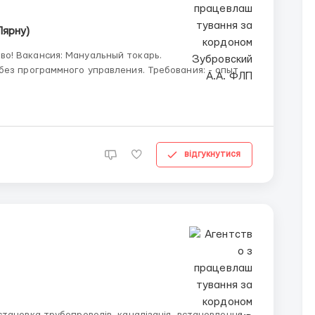
Пярну)
окарь.
ммного управления. Требования: - опыт
відгукнутися