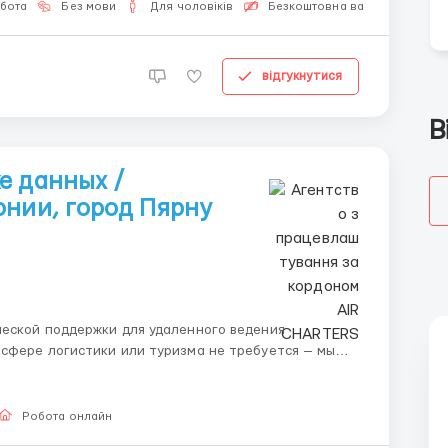
обота
Без мови
Для чоловіків
Безкоштовна вакансія
відгукнутися
В
е данных /
онии, город Пярну
ческой поддержки для удаленного ведения
сфере логистики или туризма не требуется — мы
ение, пошаговые скрипты и поддержку на старте. ​
ю ...
Робота онлайн