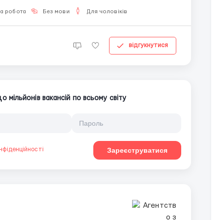
на робота
Без мови
Для чоловіків
відгукнутися
 мільйонів вакансій по всьому світу
нфіденційності
Зареєструватися