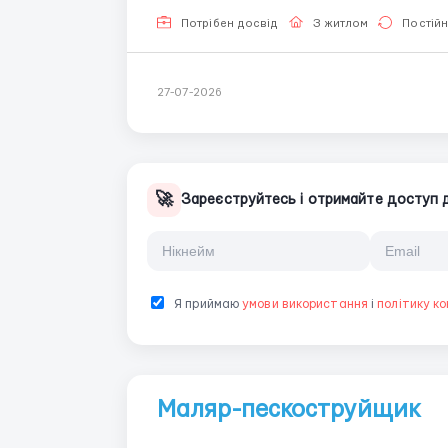
Потрібен досвід
З житлом
Постій
27-07-2026
🚀
Зареєструйтесь і отримайте доступ до
Я приймаю
умови використання
і
політику ко
Маляр-пескоструйщик