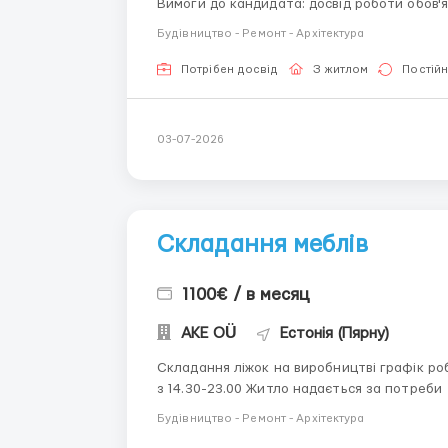
Вимоги до кандидата: досвід роботи обов'язковий! читання креслень бажання працювати і
Будівництво - Ремонт - Архітектура
Потрібен досвід
З житлом
Постій
03-07-2026
Складання меблів
1100€ / в месяц
AKE OÜ
Естонія (Пярну)
Складання ліжок на виробництві графік роботи в дві зміни перша зміна 06.00-14.30 друга зміна
Будівництво - Ремонт - Архітектура