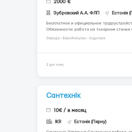
2000 €
Зубровский А.А. ФЛП
Естонія (
Бесплатное и официальное трудоустройство! Вакансия: Мануальный т
Обязанности: работа на токарном станке без програ
работы токарем от 2-х лет; - умение пользоваться измерительными приборами; - навыки
Заводи - Виробництво - Індустрія
чтения рабочих чертежей; - ...
2 днi тому
Сантехнік
10€ / в месяц
IKR
Естонія (Пярну)