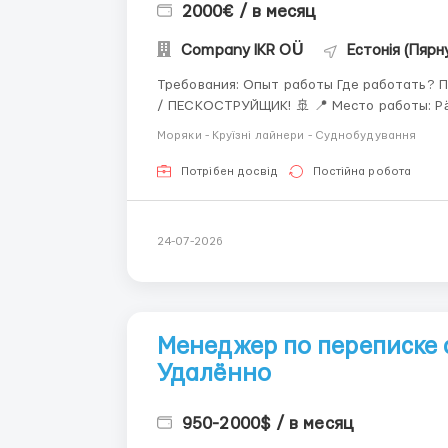
2000€ / в месяц
Company IKR OÜ
Естонія (Пярн
Требования: Опыт работы Где работать? Пярну Условия работы: 🎨 СРОЧНО ТРЕБУЕТСЯ МАЛЯР
/ ПЕСКОСТРУЙЩИК! 🚢 📍 Место работы: Pärnu, Эстония 🔹 Работа: покраска корпусов судов
Моряки - Круїзні лайнери - Суднобудування
Потрібен досвід
Постійна робота
24-07-2026
Менеджер по переписке 
Удалённо
950-2000$ / в месяц