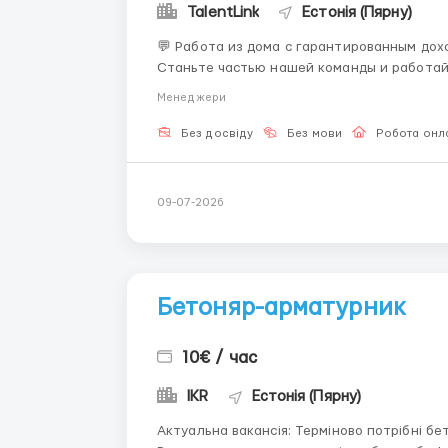
TalentLink
Естонія (Пярну)
💬 Работа из дома с гарантированным дох
Станьте частью нашей команды и работайте удалённо! 🔳 Почему сто
Работайте из дома в удобное для вас врем
Менеджери
выходных в меся...
Без досвіду
Без мови
Робота онл
09-07-2026
Бетоняр-арматурник
10€ / час
IKR
Естонія (Пярну)
Актуальна вакансія: Терміново потрібні бетонярі-арматурники робота в Пярну набір до 10 осіб