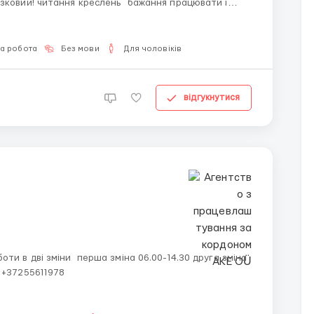
відповідальність Місце роботи!? Пярну Умови роботи: офіційне працевлаштув...
на робота
Без мови
Для чоловіків
відгукнутися
з 14.30-23.00 Житло надається за потреби +37255611978