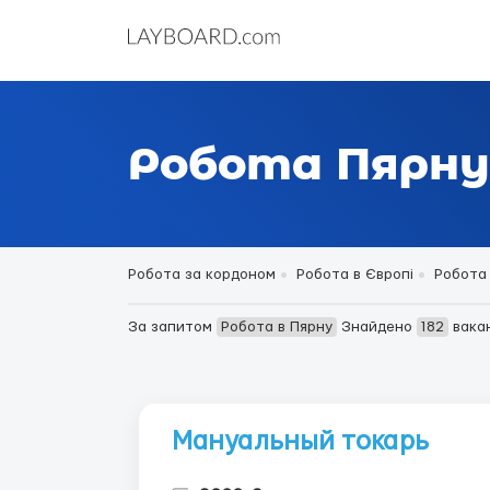
Робота Пярну
Робота за кордоном
Робота в Європі
Робота 
За запитом
Робота в Пярну
Знайдено
182
вакан
Мануальный токарь