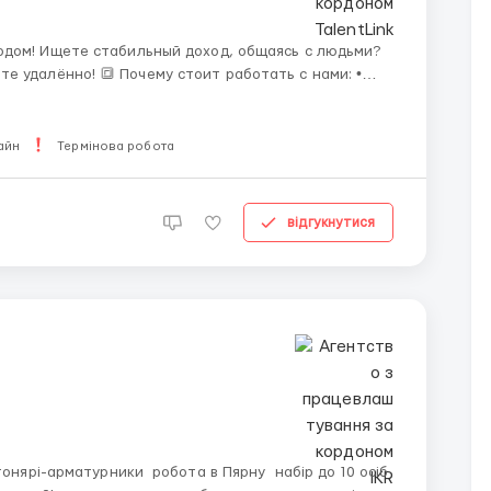
одом! Ищете стабильный доход, общаясь с людьми?
ит работать с нами: •
я; • Гибкий график, который позволяет выбрать 6
айн
Термінова робота
відгукнутися