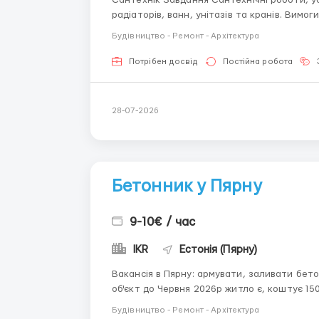
Сантехнік Завдання Сантехнічні роботи, установка трубопроводів, каналізація, встановлення
радіаторів, ванн, унітазів та кранів. Вимоги до кандидата Досвід роботи на схожій посаді не
менше 2 років Ми пропонуємо Офіційне працевлаштування,надаємо житло. Інформація про
Будівництво - Ремонт - Архітектура
робоче місце Місце роботи...
Потрібен досвід
Постійна робота
28-07-2026
Бетонник у Пярну
9-10€ / час
IKR
Естонія (Пярну)
Вакансія в Пярну: армувати, заливати бетон, робити опалубку. знання креслень 100% потрібно
об'єкт до Червня 2026р житло є, коштує 15
17.00 оплата 9-10 євро на годину нетто офіційне працевлаштування Додаткова інформація за
Будівництво - Ремонт - Архітектура
телефоном: +372 57943705 ...