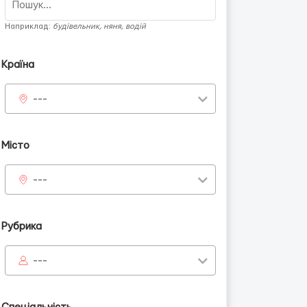
Наприклад:
будівельник, няня, водій
Країна
---
Місто
---
Рубрика
---