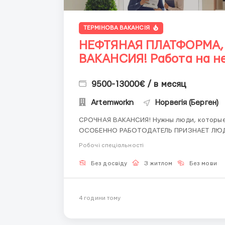
ТЕРМІНОВА ВАКАНСІЯ
НЕФТЯНАЯ ПЛАТФОРМА,
ВАКАНСИЯ! Работа на н
9500-13000€ / в месяц
Artemworkn
Норвегія (Берген)
СРОЧНАЯ ВАКАНСИЯ! Нужны люди, которые готовы работать на нефтяной платформе.
ОСОБЕННО РАБОТОДАТЕЛЬ ПРИЗНАЕТ ЛЮД
БЕСПЛАТНУЮ ВОЗМОЖНОСТЬ ОБУЧАТЬСЯ. Помощник сварщика, Помощник механика
Робочі спеціальності
стыковка метала, зачистка метала, подгото
Без досвіду
З житлом
Без мови
4 години тому