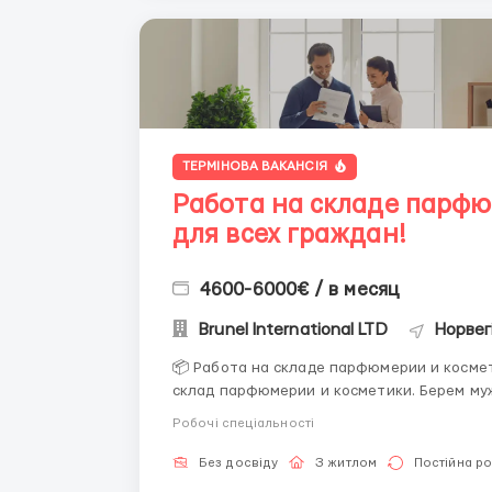
ТЕРМІНОВА ВАКАНСІЯ
Работа на складе парфю
для всех граждан!
4600-6000€ / в месяц
Brunel International LTD
Норвег
📦 Работа на складе парфюмерии и косметики 📦 Открыт набор сотрудников н
склад парфюмерии и косметики. Берем му
складе не работали — ничего страшного, всему
Робочі спеціальності
тяжелая. Нужно собирать заказы, сортиро..
Без досвіду
З житлом
Постійна р