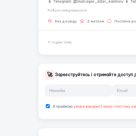
📱 Telegram: @manager_ildar_karimov 📱 Telegram: ‼️ ОБЯЗАТЕЛЬНО ПИШИ
Количество мест строго ограничено 🍫 Альпы • 💎 Премиум-условия • 💰 Высокие зарплаты 🏔
Робочі спеціальності
Швейцария &mdash...
Без досвіду
З житлом
Постійна р
11 годин тому
🚀
Зареєструйтесь і отримайте доступ до
Я приймаю
умови використання
і
політику ко