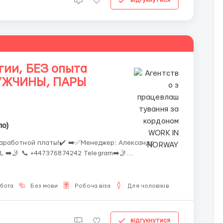
відгукнутися
ии, БЕЗ опыта
УЖЧИНЫ, ПАРЫ
ло)
!✔️ ➡️✅Менеджер: Александр
elegram➡️🤳
 What’sApp➡️🤳 🐟Компания (Lerøy Seafood Group) откры...
обота
Без мови
Робоча віза
Для чоловіків
відгукнутися