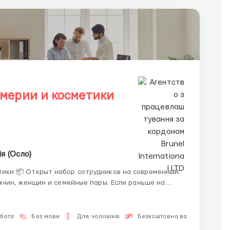
мерии и косметики
ія (Осло)
а современный
жчин, женщин и семейные пары. Если раньше на
 обучают уже после приезда. Работа не
.
обота
Без мови
Для чоловіків
Безкоштовна вакансія