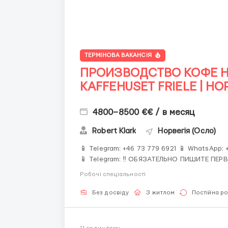
ТЕРМІНОВА ВАКАНСІЯ
ПРОИЗВОДСТВО КОФЕ Н
KAFFEHUSET FRIELE | Н
4800–8500 €€ / в месяц
Robert Klark
Норвегія (Осло)
📱 Telegram: +46 73 779 6921 📱 WhatsApp:
📱 Telegram: ‼️ ОБЯЗАТЕЛЬНО ПИШИТЕ ПЕРВЫМИ ‼️ Количество мест строго ограничено ☕️ Европа
• 🏭 Современное производство • 💰 Высо
Робочі спеціальності
и досто...
Без досвіду
З житлом
Постійна р