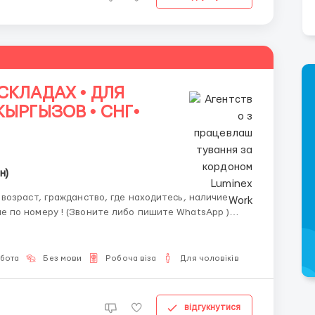
СКЛАДАХ • ДЛЯ
КЫРГЫЗОВ • СНГ•
н)
обота
Без мови
Робоча віза
Для чоловіків
відгукнутися