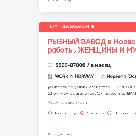
11 годин тому
ТЕРМІНОВА ВАКАНСІЯ
РЫБНЫЙ ЗАВОД в Норвег
работы, ЖЕНЩИНЫ И М
5500-8700€ / в месяц
WORK IN NORWAY
Норвегія (Ос
✔️Оплата за услуги Агентства С ПЕРВОЙ заработной платы
📧 turnkey.recruitment.as@gmail.com 📧 EMAIL ➡️🤳 📞 +447376874242 T
📞 +447376874242
Робочі спеціальності
Без досвіду
З житлом
Постійна р
12 годин тому