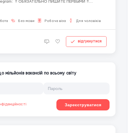
ТЕ ПЕРВЫМИ ‼️
обота
Без мови
Робоча віза
Для чоловіків
відгукнутися
 мільйонів вакансій по всьому світу
нфіденційності
Зареєструватися