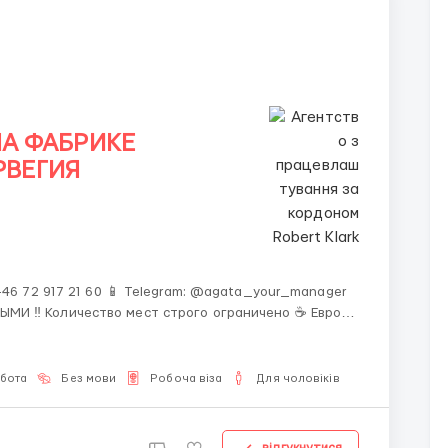
А ФАБРИКЕ
ОРВЕГИЯ
 +46 72 917 21 60 📱 Telegram: @agata_your_manager
кие зарплаты Работа на кофе-заводе — стабильность
обота
Без мови
Робоча віза
Для чоловіків