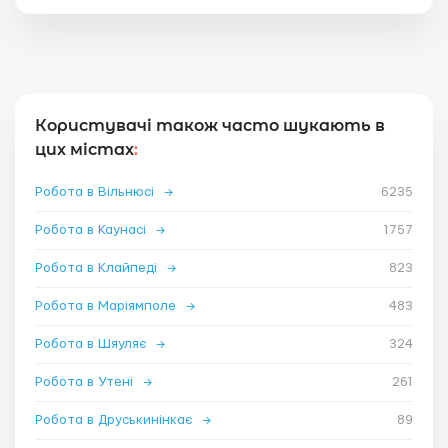
Користувачі також часто шукають в
цих містах
:
Робота в Вільнюсі
→
6235
Робота в Каунасі
→
1757
Робота в Клайпеді
→
823
Робота в Маріямполе
→
483
Робота в Шяуляє
→
324
Робота в Утені
→
261
Робота в Друськинінкає
→
89