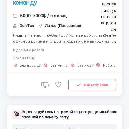
команду
5000-7000$ / в месяц
GenTwo
Литва (Паневежис)
Пиши в Telegram: @GenTwo7 Хотите работать без
офисной рутины и строить карьеру, не выходя из
дома? 🏡 Онлайн-сфера открывает возможности, о
Віддалена робота
которых ещё несколько лет назад можно было
7 годин тому
только мечтать. Здесь вы сами определяете своё
время и темп работы ⏰, учитесь новым навыкам и
Без досвіду
Без житла
Без мови
Робота 2-3 год
постепенно накап...
відгукнутися
Зареєструйтесь і отримайте доступ до мільйонів
🚀
вакансій по всьому світу