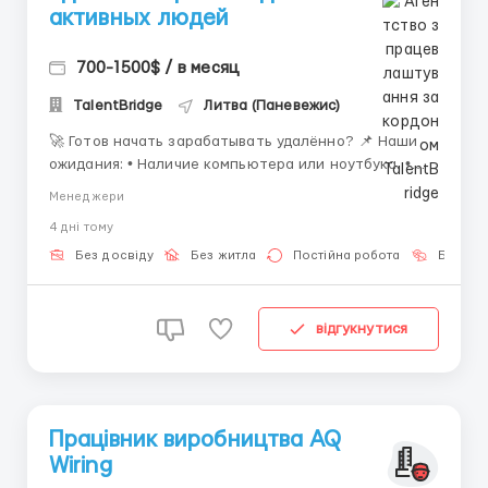
активных людей
700-1500$ / в месяц
TalentBridge
Литва (Паневежис)
🚀 Готов начать зарабатывать удалённо? 📌 Наши
ожидания: • Наличие компьютера или ноутбука. •
Стабильный интернет. • Желание обучаться и
Менеджери
развиваться. • Готовность работать 9 часов в день.
4 днi тому
📌 Основные задачи: • Ведение переписки. • Работа
с сообщениями. &b...
Без досвіду
Без житла
Постійна робота
Без мо
відгукнутися
Працівник виробництва AQ
Wiring