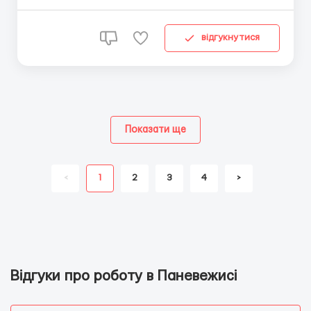
24.0...
відгукнутися
Показати ще
<
1
2
3
4
>
Відгуки про роботу в Паневежисі