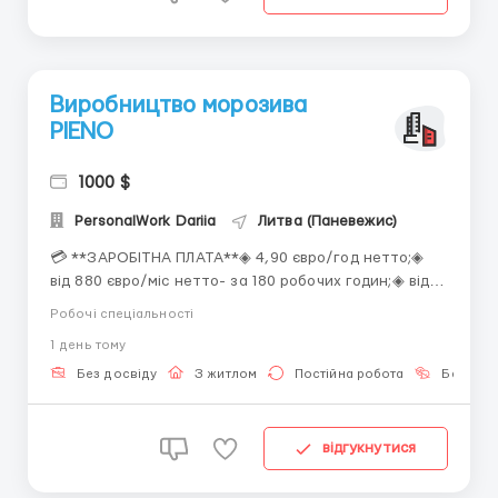
Виробництво морозива
PIENO
1000 $
PersonalWork Dariia
Литва (Паневежис)
💳 **ЗАРОБІТНА ПЛАТА**◈ 4,90 євро/год нетто;◈
від 880 євро/міс нетто- за 180 робочих годин;◈ від
940 євро/міс нетто- з оплатою за нічні та додаткові
Робочі спеціальності
години.📈 **ГРАФІК РОБОТИ**◈ 2 зміни, по 12
1 день тому
годин;◈ 08:00-20:00, 20:00-08:00;◈ 2 дні на день, 2
дні на ніч, 4 дні вихідних;◈ можливі додаткові ...
Без досвіду
З житлом
Постійна робота
Без мов
відгукнутися