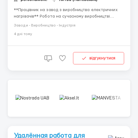
**Працівник на завод з виробництва електричних
нагрівачів** Робота на сучасному виробництві
електричних нагрівачів у Литві. Підприємство
Заводи - Виробництво - Індустрія
займається складанням, монтажем та фарбуванням
4 днi тому
деталей радіаторів і нагрівальних систем. Робота в
комфортних умовах на автоматизованому
виробництві. **КОРОТКО ...
відгукнутися
Удалённая работа для