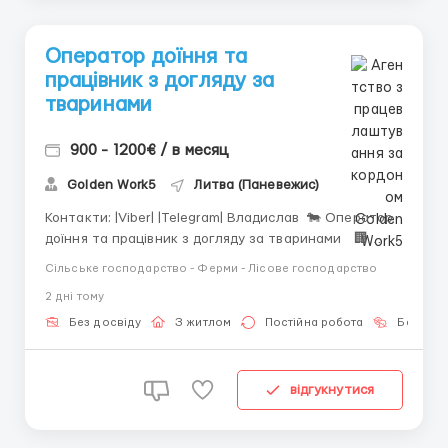
Оператор доїння та
працівник з догляду за
тваринами
900 - 1200€ / в месяц
Golden Work5
Литва (Паневежис)
Контакти: |Viber| |Telegram| Владислав 🐄 Оператор
доїння та працівник з догляду за тваринами 🏢
Liberiskis – Паневежис (20 км від Паневежиса) 💰
Сільське господарство - Ферми - Лісове господарство
Зарплата: - 1200–1400 EUR брутто/міс - ~900 EUR
2 днi тому
нетто за 160 год - До 1200 EUR нетто з
додатковими годинами ...
Без досвіду
З житлом
Постійна робота
Без мов
відгукнутися