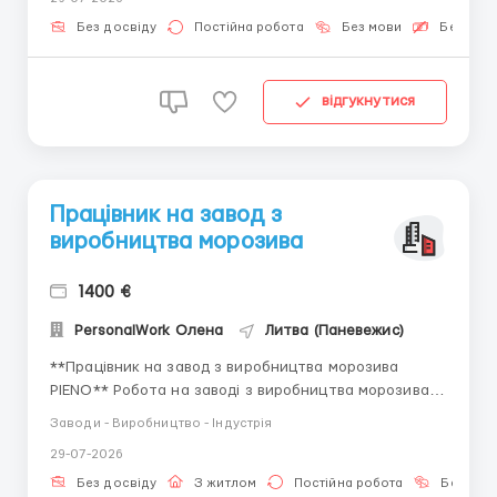
год — денна зміна • 6 €/год — нічна зміна На місяць:
220–240 годин Графік роботи: • Денна...
Без досвіду
Постійна робота
Без мови
Безкошт
відгукнутися
Працівник на завод з
виробництва морозива
1400 €
PersonalWork Олена
Литва (Паневежис)
**Працівник на завод з виробництва морозива
PIENO** Робота на заводі з виробництва морозива
та інших молочних продуктів PIENO. **КОРОТКО ПРО
Заводи - Виробництво - Індустрія
ОСНОВНЕ** 💵 Заробітна плата 7 євро/год нетто;
29-07-2026
📈 Робота по 12 год, 4/4 дні на тиждень; 👬 Для жінок
до 55 років; 📜 литовський захист, біо (на момент
Без досвіду
З житлом
Постійна робота
Без мов