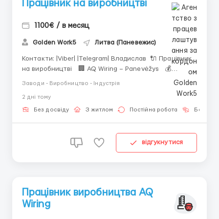
Працівник на виробництві
1100€ / в месяц
Golden Work5
Литва (Паневежис)
Контакти: |Viber| |Telegram| Владислав 🔌 Працівник
на виробництві 🏢 AQ Wiring – Panevėžys 💰
Зарплата: - 1300–1400 EUR брутто/міс - Від 864
Заводи - Виробництво - Індустрія
EUR нетто - Після 3 міс іспит → до 1100 EUR нетто -
2 днi тому
Додаткові години та премії ...
Без досвіду
З житлом
Постійна робота
Без мов
відгукнутися
Працівник виробництва AQ
Wiring