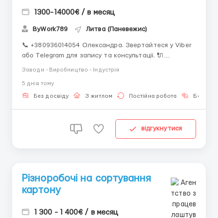
1300-14000€ / в месяц
ByWork789
Литва (Паневежис)
📞 +380936014054 Олександра. Звертайтеся у Viber
або Telegram для запису та консультації. 🔌
Працівник виробництва AQ Wiring 📍 Паневежис
Заводи - Виробництво - Індустрія
(Литва) 💰 Оплата 1300–1400 EUR брутто/міс ~864
5 днiв тому
EUR нетто базово Після 3 міс. іспит → до 1100 EUR
нетто Додаткові години та премії підвищую...
Без досвіду
З житлом
Постійна робота
Без мов
відгукнутися
Різноробочі на сортування
картону
1 300 - 1 400€ / в месяц