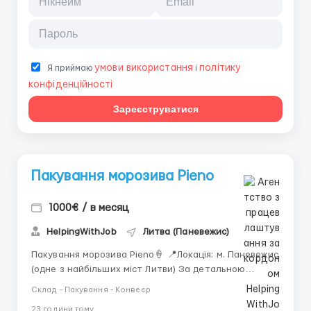
умови використання
політику
Я приймаю
і
конфіденційності
Зареєструватися
Пакування морозива Pieno
1000€ / в месяц
HelpingWithJob
Литва (Паневежис)
Пакування морозива Pieno🍦 📍Локація: м. Паневежис
(одне з найбільших міст Литви) За детальною
інформацією звертайтесь за номером або пишіть
Склад - Пакування - Конвеєр
+380 (93) 638-60-82 (Вадим) Viber Telegram 🌡
23 години тому