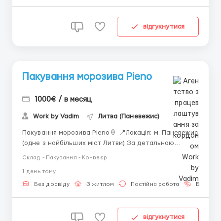
зарплат...
відгукнутися
Пакування морозива Pieno
1000€ / в месяц
Work by Vadim
Литва (Паневежис)
Пакування морозива Pieno🍦 📍Локація: м. Паневежис
(одне з найбільших міст Литви) За детальною
інформацією звертайтесь за номером або пишіть
Склад - Пакування - Конвеєр
+380 (93) 638-60-82 (Вадим) Viber Telegram 🌡
1 день тому
ТЕМПЕРАТУРА НА ПІДПРИЄМСТВІ +21 💵Зарплата:
4,90 євро нетто/година, зарплата починається від
Без досвіду
З житлом
Постійна робота
Без мов
850 євро нетто (після...
відгукнутися