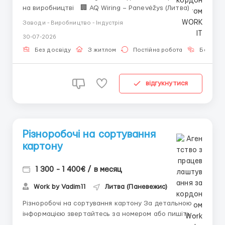
на виробництві 🏢 AQ Wiring – Panevėžys (Литва) 💰
Зарплата: ◾️ 1300–1400 EUR брутто/міс ◾️ Виплата
Заводи - Виробництво - Індустрія
10-го числа ◾️ Старт: від 864,21 EUR нетто ◾️ Після 3
30-07-2026
міс. іспит → до 1100 EUR нетто ◾️ Додаткові годи...
Без досвіду
З житлом
Постійна робота
Без мов
відгукнутися
Різноробочі на сортування
картону
1 300 - 1 400€ / в месяц
Work by Vadim11
Литва (Паневежис)
Різноробочі на сортування картону За детальною
інформацією звертайтесь за номером або пишіть
+380 (93) 638-60-82 (Вадим) Viber Telegram м.