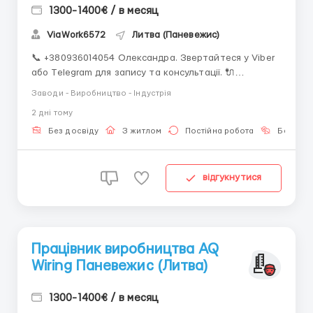
1300-1400€ / в месяц
ViaWork6572
Литва (Паневежис)
📞 +380936014054 Олександра. Звертайтеся у Viber
або Telegram для запису та консультації. 🔌
Працівник виробництва AQ Wiring 📍 Паневежис
Заводи - Виробництво - Індустрія
(Литва) 💰 Оплата 1300–1400 EUR брутто/міс ~864
2 днi тому
EUR нетто базово Після 3 міс. іспит → до 1100 EUR
нетто Додаткові години та премії підвищую...
Без досвіду
З житлом
Постійна робота
Без мов
відгукнутися
Працівник виробництва AQ
Wiring Паневежис (Литва)
1300-1400€ / в месяц