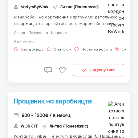
VadymByWork
Литва (Паневежис)
Різноробочі на сортування картону За детальною
інформацією звертайтесь за номером або пишіть
+380 (93) 638-60-82 (Вадим) Viber Telegram м.
Склад - Пакування - Конвеєр
Паневежис (Panevėžys, Литва) Оплата праці: • 5,50
6 днiв тому
€/год — денна зміна • 6 €/год — нічна зміна На
місяць: 220–240 г...
Без досвіду
З житлом
Постійна робота
Без мов
відгукнутися
Працівник на виробництві
900 - 1300€ / в месяц
WORK IT
Литва (Паневежис)
Контакти: |Viber| |Telegram| Владислав 🔌 Працівник