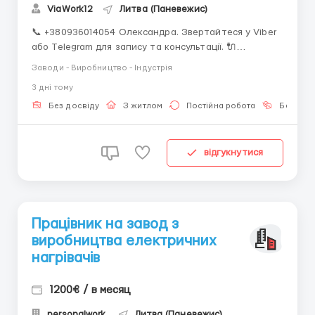
ViaWork12
Литва (Паневежис)
📞 +380936014054 Олександра. Звертайтеся у Viber
або Telegram для запису та консультації. 🔌
Працівник виробництва AQ Wiring 📍 Паневежис
Заводи - Виробництво - Індустрія
(Литва) 💰 Оплата 1300–1400 EUR брутто/міс ~864
3 днi тому
EUR нетто базово Після 3 міс. іспит → до 1100 EUR
нетто Додаткові години та прем...
Без досвіду
З житлом
Постійна робота
Без мов
відгукнутися
Працівник на завод з
виробництва електричних
нагрівачів
1200€ / в месяц
personalwork.
Литва (Паневежис)