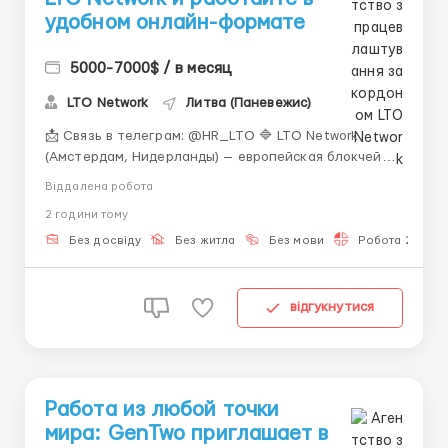
удобном онлайн-формате
5000-7000$ / в месяц
LTO Network
Литва (Паневежис)
📩 Связь в телеграм: @HR_LTO 🔷 LTO Network
(Амстердам, Нидерланды) — европейская блокчейн-
платформа, работающая над гибридными
Віддалена робота
решениями для бизнеса и госструктур, включая
2 години тому
проекты для ООН. 🕒 Ищем людей на удалённую
работу с гибким графиком — подходит для
Без досвіду
Без житла
Без мови
Робота 2-3 год
совмещения с учёбой или...
відгукнутися
Работа из любой точки
мира: GenTwo приглашает в