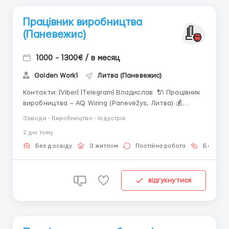
Працівник виробництва
(Паневежис)
1000 - 1300€ / в месяц
Golden Work1
Литва (Паневежис)
Контакти: |Viber| |Telegram| Владислав 🔌 Працівник
виробництва – AQ Wiring (Panevėžys, Литва) 💰
Зарплата: Брутто: 1300–1400 EUR/міс. Нетто: від 864
Заводи - Виробництво - Індустрія
EUR/міс. Після 3 міс. іспит → до 1100 EUR нетто
2 днi тому
Зарплата може зрости за рахунок додаткових годин
та премій...
Без досвіду
З житлом
Постійна робота
Без мов
відгукнутися