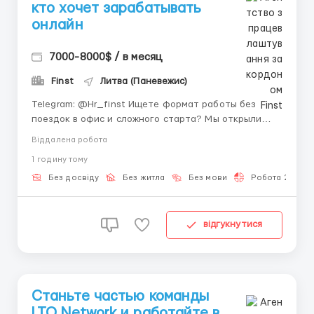
кто хочет зарабатывать
онлайн
7000-8000$ / в месяц
Finst
Литва (Паневежис)
Telegram: @Hr_finst Ищете формат работы без
поездок в офис и сложного старта? Мы открыли
набор в онлайн-команду для активных людей,
Віддалена робота
которые готовы освоить современное направление.
1 годину тому
Мы развиваем digital-проекты и постоянно
расширяем команду специалистов. 🚀💸 Для нас
Без досвіду
Без житла
Без мови
Робота 2-3 год
важно не наличие опыта, а же...
відгукнутися
Станьте частью команды
LTO Network и работайте в