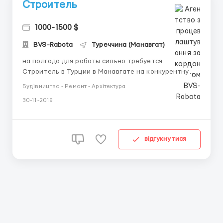
Строитель
1000-1500 $
BVS-Rabota
Туреччина (Манавгат)
на полгода для работы сильно требуется
Строитель в Турции в Манавгате на конкурентную
заработную плату 1000-1500 $ выдается по
Будівництво - Ремонт - Архітектура
договору или договоренности, надо срочно
30-11-2019
стабильный работник, не нужен - владения
английским языком, опыт не обязателен. Подробнее
об условиях работы:5-6 дней в неделю по 8-...
відгукнутися