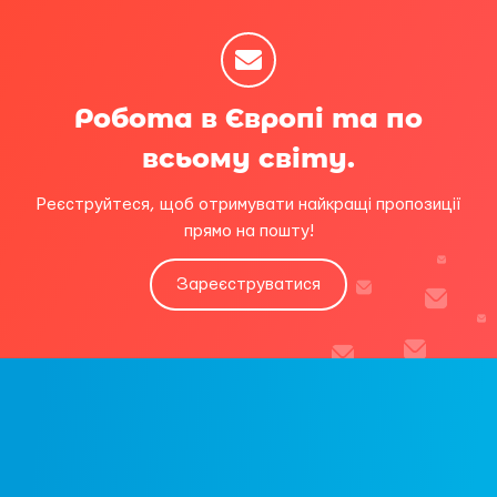
Робота в Європі та по
всьому світу.
Реєструйтеся, щоб отримувати найкращі пропозиції
прямо на пошту!
Зареєструватися