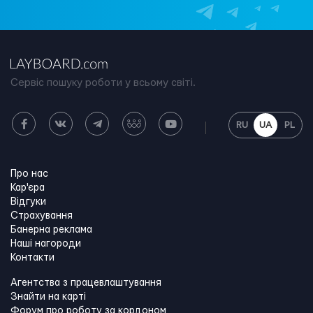
Сервіс пошуку роботи у всьому світі.
RU
UA
PL
Про нас
Кар'єра
Відгуки
Страхування
Банерна реклама
Наші нагороди
Контакти
Агентства з працевлаштування
Знайти на карті
Форум про роботу за кордоном