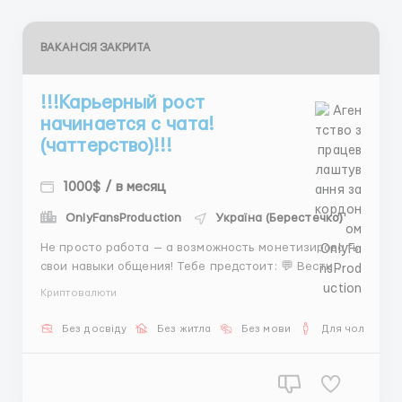
ВАКАНСІЯ ЗАКРИТА
!!!Карьерный рост
начинается с чата!
(чаттерство)!!!
1000$ / в месяц
OnlyFansProduction
Україна (Берестечко)
Не просто работа — а возможность монетизировать
свои навыки общения! Тебе предстоит: 💬 Вести
переписку с клиентами 📅 Координировать встречи
Криптовалюти
👩 Подбирать моделей под запрос Мы даём: 💵 от
600$ + % 📚 Обучение с нуля Готов(а) выйти на новый
Без досвіду
Без житла
Без мови
Для чоловіків
уровень дохода? Пиши 👉 @AnnaBiHR ...