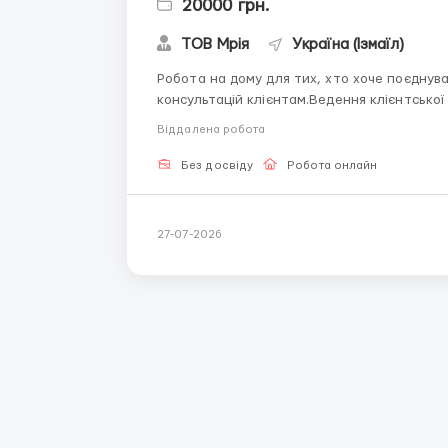
20000 грн.
ТОВ Мрія
Україна (Ізмаїл)
Робота на дому для тих, хто хоче поєднувати з
консультацій клієнтам.Ведення клієнтсько
на старті.Робота повністю дистанційна. ПИШІТЬ на Вайбер 0633734224 з позначкою
Віддалена робота
"layboard"...
Без досвіду
Робота онлайн
27-07-2026