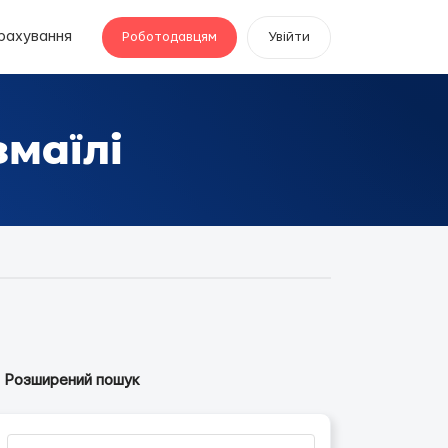
рахування
Роботодавцям
Увійти
маїлі
Розширений пошук