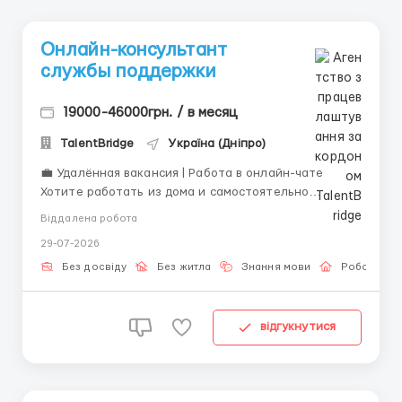
Онлайн-консультант
службы поддержки
19000-46000грн. / в месяц
TalentBridge
Україна (Дніпро)
💼 Удалённая вакансия | Работа в онлайн-чате
Хотите работать из дома и самостоятельно
планировать свой день? Тогда эта вакансия для вас!
Віддалена робота
Обязанности: — общение с пользователями в чате;
29-07-2026
— ответы на сообщения; — сопровождение диалога;
— работа по готовым алгоритмам. ...
Без досвіду
Без житла
Знання мови
Робота он
відгукнутися