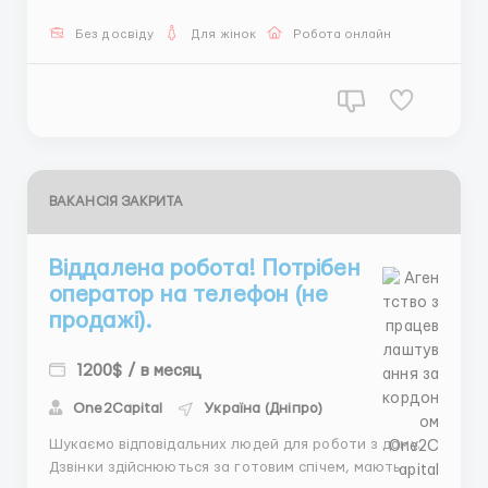
з виходом в мережу Інтернет. Посидючість,
комунікабельність і звичайно - бажання працювати.
Без досвіду
Для жінок
Робота онлайн
Виплату заробітної плати можна отриму...
ВАКАНСІЯ ЗАКРИТА
Віддалена робота! Потрібен
оператор на телефон (не
продажі).
1200$ / в месяц
One2Capital
Україна (Дніпро)
Шукаємо відповідальних людей для роботи з дому.
Дзвінки здійснюються за готовим спічем, мають