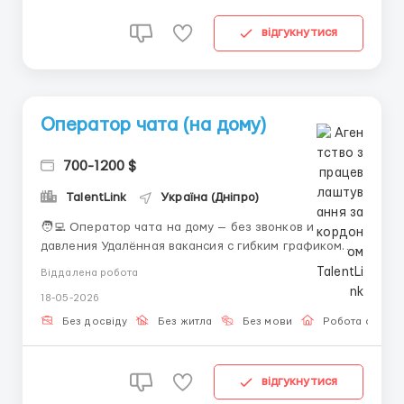
відгукнутися
Оператор чата (на дому)
700-1200 $
TalentLink
Україна (Дніпро)
🧑‍💻 Оператор чата на дому — без звонков и
давления Удалённая вакансия с гибким графиком.
Работа без стресса и вложений. 🔳 Обязанности: •
Віддалена робота
Переписка в чатах с клиентами. 🔳 Требования: •
18-05-2026
ПК/ноутбук (не смартфон); • Интернет без
перебоев; • Ответственный подход...
Без досвіду
Без житла
Без мови
Робота онлай
відгукнутися