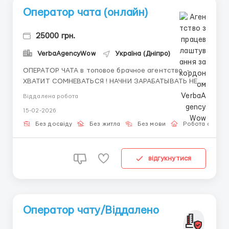
Оператор чата (онлайн)
25000 грн.
VerbaAgencyWow
Україна (Дніпро)
ОПЕРАТОР ЧАТА в топовое брачное агентство -
ХВАТИТ СОМНЕВАТЬСЯ ! НАЧНИ ЗАРАБАТЫВАТЬ НЕ
ВЫХОДЯ ИЗ ДОМА ! ВЫСОКООПЛАЧИВАЕМАЯ
Віддалена робота
ОНЛАЙН РАБОТА БЕЗ ОПЫТА Хочешь стабильный
15-02-2026
доход без каких-либо вложений? Начни работать с
нами уже сегодня! Что мы предлагаем: Высокий...
Без досвіду
Без житла
Без мови
Робота онлай
відгукнутися
Оператор чату/Віддалено