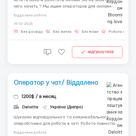
чего начать ? Мы ищем операторов для онлайн-
переписки! НАША РАБОТА НЕ ТРЕБУЕТ ВЛОЖЕНИЙ!
Віддалена робота
Обязанности: Вести переписку с клиентами в чате.
16-10-2025
Написание писем. Что мы предлагаем: Гибкий
график 6/1 ...
Без досвіду
Без житла
Без мови
Робота онлай
відгукнутися
Оператор у чат/ Віддалено
1200$ / в месяц
Deloitte
Україна (Дніпро)
Шукаємо відповідального та комунікабельного
співробітника для роботи в чаті. Робота повністю
дистанційна — ідеально підходить для тих, хто хоче
Віддалена робота