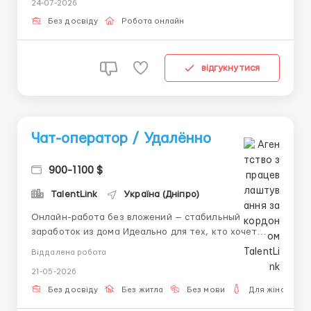
24-07-2026
за комп'ютером!ПИШІТЬ на Вайбер 0633734224 з
позначкою "layboard"...
Без досвіду
Робота онлайн
відгукнутися
Чат-оператор / Удалённо
900-1100 $
TalentLink
Україна (Дніпро)
Онлайн-работа без вложений — стабильный
заработок из дома Идеально для тех, кто хочет
работать в своём ритме. 🔳 Наши требования: • ПК
Віддалена робота
или ноутбук (не мобильный); • Быстрый интернет; •
21-05-2026
Ответственность и внимательность; • Готовность
работать от 8 часов ...
Без досвіду
Без житла
Без мови
Для жінок