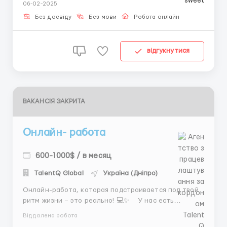
06-02-2025
рахунок. Прозорі умови, регулярні виплати.
Обов'язки: Переписка з клієнтами та допомога в
Без досвіду
Без мови
Робота онлайн
розв'язанні їхніх ...
відгукнутися
ВАКАНСІЯ ЗАКРИТА
Онлайн- работа
600-1000$ / в месяц
TalentQ Global
Україна (Дніпро)
Онлайн-работа, которая подстраивается под твой
ритм жизни – это реально! 💻✨ У нас есть
классная возможность для тех, кто хочет работать
Віддалена робота
дистанционно, иметь гибкий график и стабильный