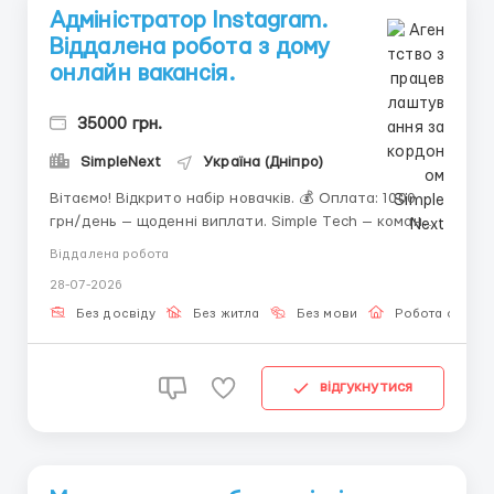
Адміністратор Instagram.
Віддалена робота з дому
онлайн вакансія.
35000 грн.
SimpleNext
Україна (Дніпро)
Вітаємо! Відкрито набір новачків. 💰 Оплата: 1000
грн/день — щоденні виплати. Simple Tech — команда
з 7+ річним досвідом просування бізнесу в
Віддалена робота
соцмережах. 🔎 Шукаємо адміністратора Instagram-
28-07-2026
сторінки. Тематика — просування бізнесу через
6 авторських послуг. &...
Без досвіду
Без житла
Без мови
Робота онлай
відгукнутися