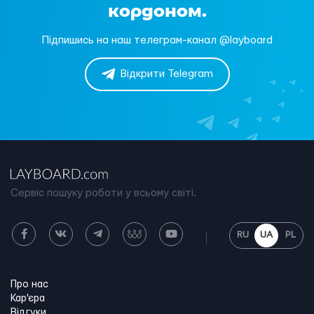
кордоном.
Підпишись на наш телеграм-канал @layboard
Відкрити Telegram
Сервіс пошуку роботи у всьому світі.
RU
UA
PL
Про нас
Кар'єра
Відгуки