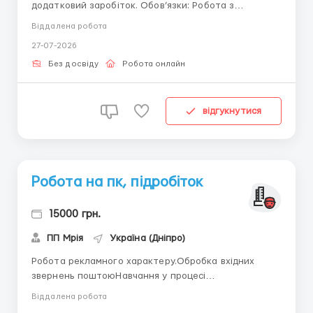
додатковий заробіток. Обов’язки: Робота з
клієнтськими запитами через месенджери. Надання
Віддалена робота
консультацій за готовими інструкціями. Ведення
27-07-2026
бази даних клієнтів. Вимоги до кандидата: Наявність
комп’ютера, постійний доступ до мережі інтернет.
Без досвіду
Робота онлайн
Навички користува...
відгукнутися
Робота на пк, підробіток
15000 грн.
ПП Мрія
Україна (Дніпро)
Робота рекламного характеру.Обробка вхідних
звернень поштоюНавчання у процесі
роботи.Вимоги:-Вільний доступ до інтернету.-
Віддалена робота
комунікабельність, старанність.Діяльність надомна