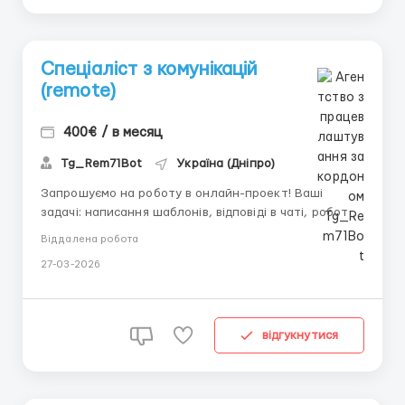
Спеціаліст з комунікацій
(remote)
400€ / в месяц
Tg_Rem71Bot
Україна (Дніпро)
Запрошуємо на роботу в онлайн-проект! Ваші
задачі: написання шаблонів, відповіді в чаті, робота
з розсилками. Наші умови: стабільна оплата від 400
Віддалена робота
EUR, вільний графік, робота з дому. Пишіть зараз у
27-03-2026
Телеграм: @Rem71Bot...
відгукнутися