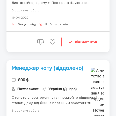
Дистанційно, з дому🔹 Про проєктШукаємо
відповідальних та комунікабельних співробітників
Віддалена робота
для участі у міжнародному онлайн-проєкті. Робота
19-04-2025
пов'язана з листуванням у чаті на спеціалізованій
платформі. Комунікація ведеться в межах заданої
Без досвіду
Робота онлайн
тематики.🔹 Що потр...
відгукнутися
Менеджер чату (віддалено)
800 $
Flower sweet
Україна (Дніпро)
Станьте оператором чату і працюйте віддалено!
Умови: Дохід від $300 з постійним зростанням.
Повністю віддалена робота з будь-якої точки світу.
Віддалена робота
Гнучкий графік, навчання та стажування за наш