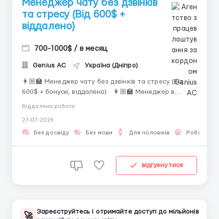
Менеджер чату без дзвінків
та стресу (Від 600$ +
віддалено)
700-1000$ / в месяц
Genius AС
Україна (Дніпро)
👩🏼‍🏫 Менеджер чату без дзвінків та стресу (Від
600$ + бонуси, віддалено) 👩🏼‍🏫 Менеджер в
дружню команду 📍 Віддалено 💰 600$ + Шукаєш
Віддалена робота
роботу онлайн без дзвінків, стресу та досвіду? Тоді
27-07-2026
тобі до нас! ▪️ Що ти отримаєш: • До...
Без досвіду
Без мови
Для чоловіків
Робота он
відгукнутися
Зареєструйтесь і отримайте доступ до мільйонів
🚀