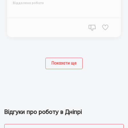
виключно інформаційний характер — без продажів
Віддалена робота
та без пошуку клієнтів. ✅ Ми пропонуємо: • Повністю
віддалену роботу. • Оплачуване навчання
тривалістю 3–5 днів. • Після успішного ...
Показати ще
Відгуки про роботу в Дніпрі