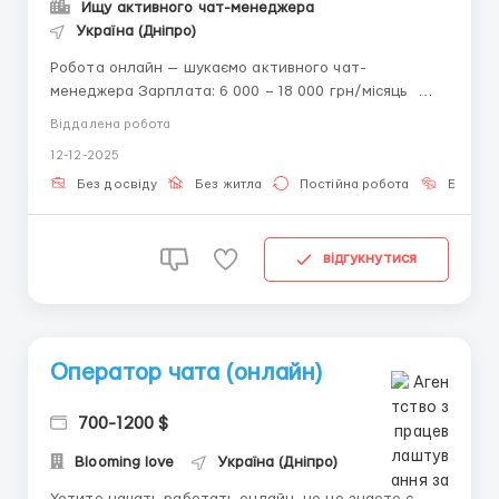
Ищу активного чат-менеджера
Україна (Дніпро)
Робота онлайн — шукаємо активного чат-
менеджера Зарплата: 6 000 – 18 000 грн/місяць
Вимоги: • Базові навички користування ПК або
Віддалена робота
смартфоном • Уважність, відповідальність,
12-12-2025
впевненість • Вміння швидко знаходити рішення у
будь-якій ситуації • Комунікабельні...
Без досвіду
Без житла
Постійна робота
Без мо
відгукнутися
Оператор чата (онлайн)
700-1200 $
Blooming love
Україна (Дніпро)
Хотите начать работать онлайн ,но не знаете с