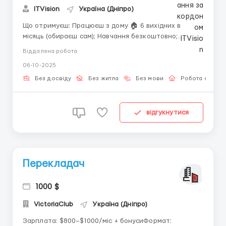
ITVision
Україна (Дніпро)
Що отримуєш: Працюєш з дому 🏠 6 вихідних в
місяць (обираєш сам); Навчання безкоштовно;
Підтримка 24/7; Доход від 30 000 грн. Що потрібно
Віддалена робота
робити: Переписуватись з клієнтами, Відповідати на
06-10-2025
прості питання Готовий спробувати? Ось
телеграм: arsenhrm...
Без досвіду
Без житла
Без мови
Робота онлай
відгукнутися
Перекладач
1000 $
VictoriaClub
Україна (Дніпро)
Зарплата: $800–$1000/міс + бонусиФормат: