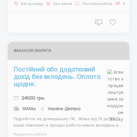
относиться к клиентам и поддерживать
Без досвіду
Без житла
Постійна робота
Безкош
качественную коммуникацию. Обязанности
включают: Активное участие в онлайн-переписке;...
ВАКАНСІЯ ЗАКРИТА
Постійний або додатковий
дохід без вкладень. Оплата
щодня.
24500 грн.
SIASky
Україна (Дніпро)
Підробіток на домашньому ПК . Жінка від 18 до 45
років Навчаємо в процесі роботи ніяких вкладень від
Вас не потрібно. Наявність ноутбука або комп'ютера
Віддалена робота