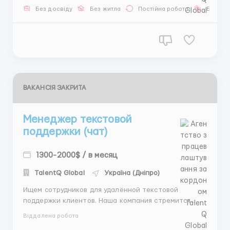
доход в валюте 💸 Без сложных требований, без
Без досвіду
Без житла
Постійна робота
Без мо
звонков – только общен...
ВАКАНСІЯ ЗАКРИТА
Менеджер текстовой
поддержки (чат)
1300-2000$ / в месяц
TalentQ Global
Україна (Дніпро)
Ищем сотрудников для удалённой текстовой
поддержки клиентов. Наша компания стремится
обеспечить высокий уровень сервиса, поэтому нам
Віддалена робота
нужны люди, которые готовы внимательно