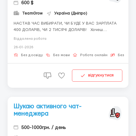
600 $
TeamGrow
Україна (Дніпро)
НАСТАВ ЧАС ВИБИРАТИ, ЧИ БУДЕ У ВАС ЗАРПЛАТА
400 ДОЛАРІВ, ЧИ 2 ТИСЯЧІ ДОЛАРІВ! Хочеш
працювати віддалено, з чашкою кави, сидячи на
Віддалена робота
дивані, за улюбленим ноутбуком? Чому б не
26-01-2026
спробувати працювати без стресу та обмежень,
коли ти сам вирішуєш, скільки хочеш заробляти?
Без досвіду
Без мови
Робота онлайн
Безкошто
Приє...
відгукнутися
Шукаю активного чат-
менеджера
500-1000грн. / день