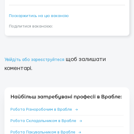
Поскаржитись на цю вакансію
Поділитися вакансією:
щоб залишати
Увійдіть або зареєструйтеся
коментарі.
Найбільш затребувані професії в Врабле:
Робота Різноробочим в Врабле
→
Робота Складальником в Врабле
→
Робота Пакувальником в Врабле
→