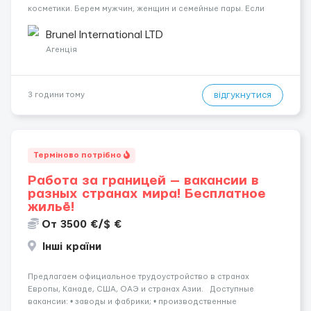
косметики. Берем мужчин, женщин и семейные пары. Если
раньше на складе не работали — ничего страшного, всему
обучают уже после приезда. Работа не тяжелая. Нужно
Brunel International LTD
собирать заказы, сортиро...
Агенція
відгукнутися
3 години тому
Терміново потрібно
Работа за границей — вакансии в
разных странах мира! Бесплатное
жильё!
От 3500 €/$ €
Інші країни
Предлагаем официальное трудоустройство в странах
Европы, Канаде, США, ОАЭ и странах Азии. Доступные
вакансии: • заводы и фабрики; • производственные