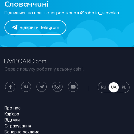
Словаччині
Підпишись на наш телеграм-канал @rabota_slovakia
Відкрити Telegram
Сервіс пошуку роботи у всьому світі.
RU
UA
PL
Про нас
Кар'єра
Відгуки
Страхування
Банерна реклама