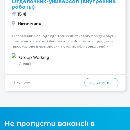
Отделочник-универсал (внутренние
работы)
15 €
Німеччина
Требования: Спецодежда: Нужно иметь свою форму и обувь
с железным носком. Обязанности: - Монтаж конструкций из
гипсокартона (перегородки, потолки, облицовка стен); -
Подготовка поверхностей под отделку; - Выполнение
малярных работ (шпатлевка, грунтовка, покраска); -
Group Working
Штукатурные работы ...
Агенція
відгукнутися
48 хв. тому
Не пропусти вакансії в