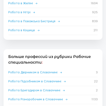
Робота в Жиліні
→
1604
Робота в Нітрі
→
925
Робота в Поважська Бистриця
→
839
Робота в Кошице
→
211
Больше профессий из рубрики Рабочие
специальности
:
Робота Двірником в Словаччині
→
3
Робота Підсобником в Словаччині
→
22
Робота Бригадиром в Словаччині
→
2
Робота Різноробочим в Словаччині
→
1133