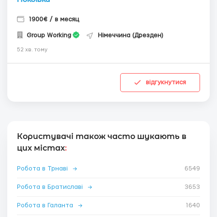
1900€ / в месяц
Group Working
Німеччина (Дрезден)
52 хв. тому
відгукнутися
Користувачі також часто шукають в
цих містах
:
Робота в Трнаві
→
6549
Робота в Братиславі
→
3653
Робота в Галанта
→
1640