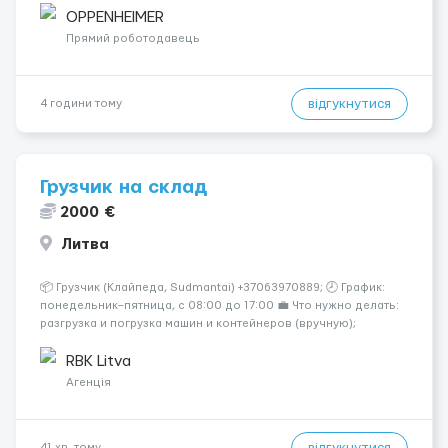
развитой и цивилизованной стране? Хотите получать досто...
OPPENHEIMER
Прямий роботодавець
відгукнутися
4 години тому
Грузчик на склад
2000 €
Литва
📦 Грузчик (Клайпеда, Sudmantai) +37063970889; 🕗 График:
понедельник–пятница, с 08:00 до 17:00 💼 Что нужно делать:
разгрузка и погрузка машин и контейнеров (вручную);
сортировка товара; поддержание порядка на складе;
выполнение других поручений заведующего складом. ✅
RBK Litva
Требования: ...
Агенція
41 хв. тому