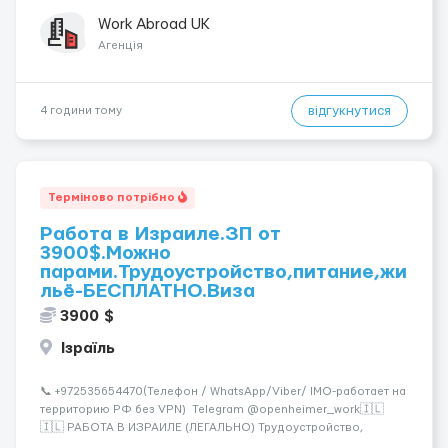
предприятия; • нефтяные платформы; • краболовные суда; •
водители (различные категории); •...
Work Abroad UK
Агенція
відгукнутися
4 години тому
Терміново потрібно
Работа в Израиле.ЗП от
3900$.Можно
парами.Трудоустройство,питание,жи
льё-БЕСПЛАТНО.Виза
3900 $
Ізраїль
📞 +972535654470(Телефон / WhatsApp/Viber/ IMO-работает на
территорию РФ без VPN) Telegram @openheimer_work🇮🇱
🇮🇱 РАБОТА В ИЗРАИЛЕ (ЛЕГАЛЬНО) Трудоустройство,
питание и жильё предоставляются БЕСПЛАТНО. Хотите жить в