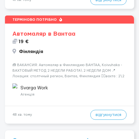
відгукнутися
ТЕРМІНОВО ПОТРІБНО
Автомаляр в Вантаа
19 €
Фінляндія
🧰 ВАКАНСИЯ: Автомаляр в Финляндию ВАНТАА, Koivuhaka -
ВАХТОВЫЙ МЕТОД 2 НЕДЕЛИ РАБОТА\ 2 НЕДЕЛИ ДОМ 📍
Локация: столтчный регион, Вантаа, Финляндия 👌🏻вахта : 2\2
недели 📅 Старт: как только вас утверждают 💶 Зарплата: 19 €/
час брутто 🏠 Жильё: предоставляется БЕСПЛАТНО 📞
Svarga Work
Контакт: +3725672...
Агенція
відгукнутися
48 хв. тому