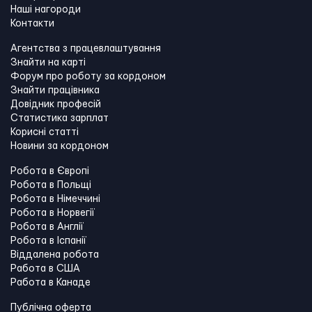
Наші нагороди
Контакти
Агентства з працевлаштування
Знайти на карті
Форум про роботу за кордоном
Знайти працівника
Довідник професій
Статистика зарплат
Корисні статті
Новини за кордоном
Робота в Європі
Робота в Польщі
Робота в Німеччині
Робота в Норвегії
Робота в Англії
Робота в Іспанії
Віддалена робота
Работа в США
Работа в Канадe
Публічна оферта