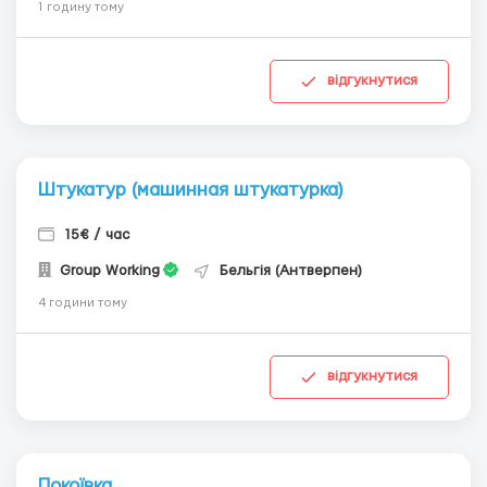
1 годину тому
відгукнутися
Штукатур (машинная штукатурка)
15€ / час
Group Working
Бельгія (Антверпен)
4 години тому
відгукнутися
Покоївка