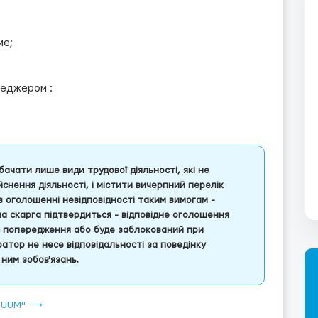
ие;
неджером :
ачати лише види трудової діяльності, які не
снення діяльності, і містити вичерпний перелік
 в оголошенні невідповідності таким вимогам -
ша скарга підтвердиться - відповідне оголошення
є попередження або буде заблокований при
атор не несе відповідальності за поведінку
ним зобов'язань.
EMIUUM" ⟶