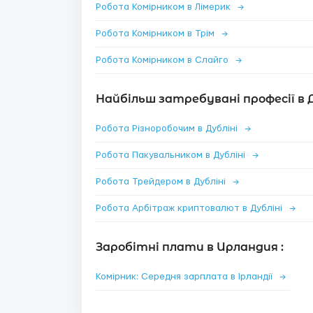
Робота Комірником в Лімерик
→
Робота Комірником в Трім
→
Робота Комірником в Слайго
→
Найбільш затребувані професії в Д
Робота Різноробочим в Дубліні
→
Робота Пакувальником в Дубліні
→
Робота Трейдером в Дубліні
→
Робота Арбітраж криптовалют в Дубліні
→
Заробітні плати в Ирландия :
Комірник: Середня зарплата в Ірландії
→