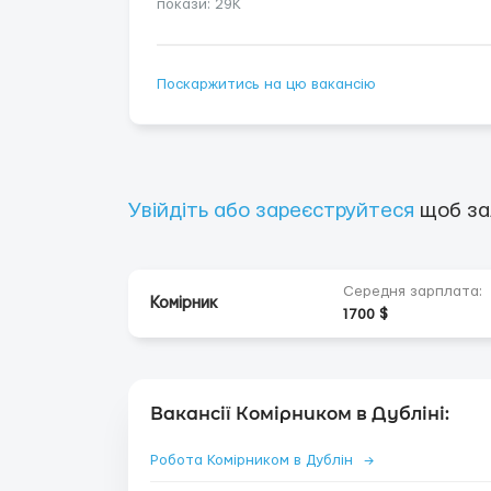
покази: 29K
Поскаржитись на цю вакансію
Увійдіть або зареєструйтеся
щоб за
Середня зарплата:
Комірник
1700 $
Вакансії Комірником в Дубліні:
Робота Комірником в Дублін
→