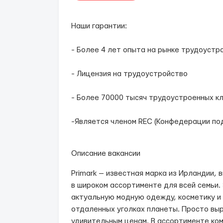
Наши гарантии:
- Более 4 лет опыта на рынке трудоустр
- Лицензия на трудоустройство
- Более 70000 тысяч трудоустроенных к
-Является членом REC (Конфедерации по
Описание вакансии
Primark — известная марка из Ирландии
в широком ассортименте для всей семьи
актуальную модную одежду, косметику и
отдаленных уголках планеты. Просто вы
удивительным ценам. В ассортименте ко