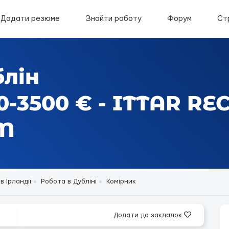
Додати резюме
Знайти роботу
Форум
Ст
блін
0-3500 € - ITTAR R
M
в Ірландії
Робота в Дубліні
Комірник
Додати до закладок