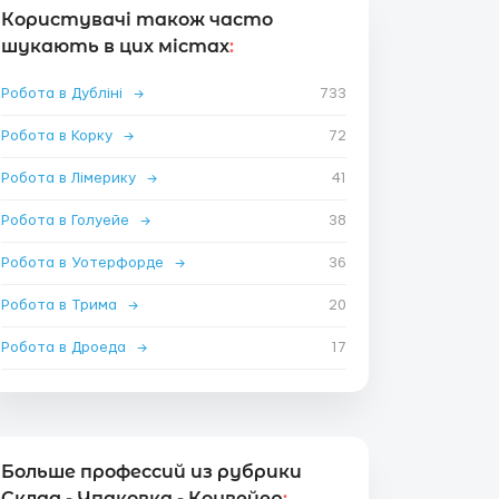
Користувачі також часто
шукають в цих містах
:
Робота в Дубліні
→
733
Робота в Корку
→
72
Робота в Лімерику
→
41
Робота в Голуейе
→
38
Робота в Уотерфорде
→
36
Робота в Трима
→
20
Робота в Дроеда
→
17
Больше профессий из рубрики
Склад - Упаковка - Конвейер
: