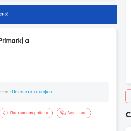
ено!
rimark| а
ефон:
Показати телефон
С
Постоянная работа
Без языка