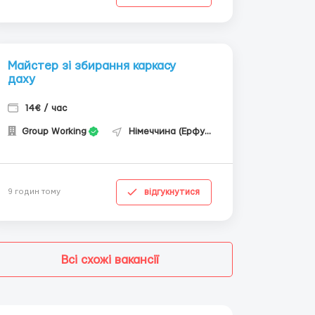
Майстер зі збирання каркасу
даху
14€ / час
Group Working
Німеччина (Ерфурт)
відгукнутися
9 годин тому
Всі схожі вакансії