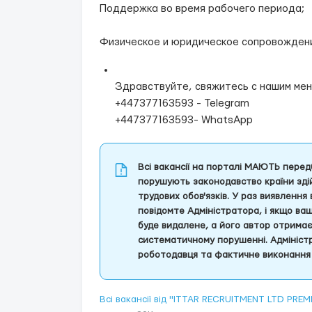
Поддержка во время рабочего периода;
Физическое и юридическое сопровожден
Здравствуйте, свяжитесь с нашим ме
+447377163593 - Telegram
+447377163593- WhatsApp
Всі вакансії на порталі МАЮТЬ передб
порушують законодавство країни здій
трудових обов'язків. У раз виявлення
повідомте Адміністратора, і якщо ва
буде видалене, а його автор отрима
систематичному порушенні. Адміністр
роботодавця та фактичне виконання 
Всі вакансії від "ITTAR RECRUITMENT LTD PR