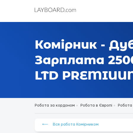
Комірник - Ду
Зарплата 250
LTD PREMIUU
Робота за кордоном
Робота в Європі
Робота 
⟵ Вся работа Комірником