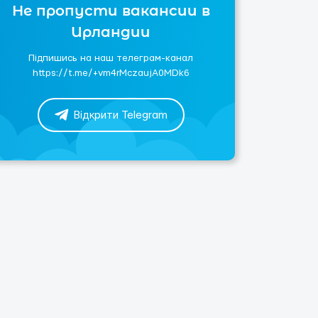
Не пропусти вакансии в
Ирландии
Підпишись на наш телеграм-канал
https://t.me/+vm4rMczaujA0MDk6
Відкрити Telegram