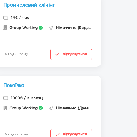
Промисловий клінінг
14€ / час
Group Working
Німеччина (Баден-Вюртемберг)
відгукнутися
16 годин тому
Покоївка
1900€ / в месяц
Group Working
Німеччина (Дрезден)
відгукнутися
15 годин тому