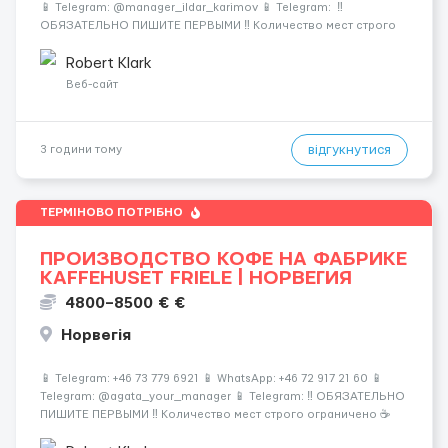
📱 Telegram: @manager_ildar_karimov 📱 Telegram: ‼️
ОБЯЗАТЕЛЬНО ПИШИТЕ ПЕРВЫМИ ‼️ Количество мест строго
ограничено 🍫 Альпы • 💎 Премиум-условия • 💰 Высокие
зарплаты 🏔 Швейцария &mdash...
Robert Klark
Веб-сайт
відгукнутися
3 години тому
ТЕРМІНОВО ПОТРІБНО
ПРОИЗВОДСТВО КОФЕ НА ФАБРИКЕ
KAFFEHUSET FRIELE | НОРВЕГИЯ
4800–8500 € €
Норвегія
📱 Telegram: +46 73 779 6921 📱 WhatsApp: +46 72 917 21 60 📱
Telegram: @agata_your_manager 📱 Telegram: ‼️ ОБЯЗАТЕЛЬНО
ПИШИТЕ ПЕРВЫМИ ‼️ Количество мест строго ограничено ☕️
Европа • 🏭 Современное производство • 💰 Высокие