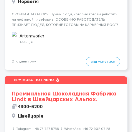
Норвегія
СРОЧНАЯ ВАКАНСИЯ! Нужны люди, которые готовы работать
на нефтяной платформе. ОСОБЕННО РАБОТОДАТЕЛЬ
ПРИЗНАЕТ ЛЮДЕЙ, КОТОРЫЕ ГОТОВЫ НА КАРЬЕРНЫЙ РОСТ!
ДАЮТ БЕСПЛАТНУЮ ВОЗМОЖНОСТЬ ОБУЧАТЬСЯ. Помощник
сварщика, Помощник механика ( стыковка метала, зачистка
Artemworkn
метала, подготовка рабочего места и т....
Агенція
відгукнутися
2 години тому
ТЕРМІНОВО ПОТРІБНО
Премиальная Шоколадная Фабрика
Lindt в Швейцарских Альпах.
4300-6200
Швейцарія
📱 Telegram: +46 73 727 5758 📱 WhatsApp: +46 72 902 07 28