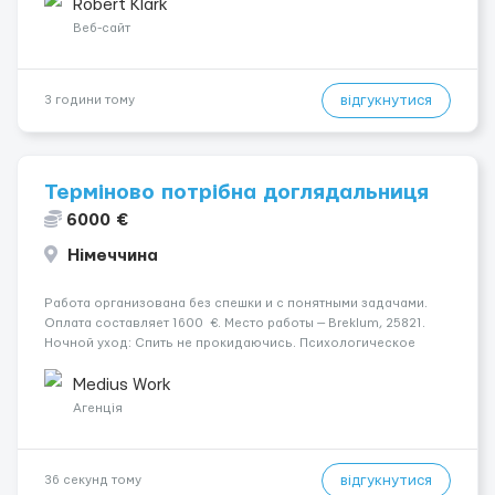
зарплаты Работа на кофе-заводе — стабильность и досто...
Robert Klark
Веб-сайт
відгукнутися
3 години тому
Терміново потрібна доглядальниця
6000 €
Німеччина
Работа организована без спешки и с понятными задачами.
Оплата составляет 1600 €. Место работы — Breklum, 25821.
Ночной уход: Спить не прокидаючись. Психологическое
состояние: В ясному розумі. Уход осуществляется за
чоловіком. Мобильность пациента: Мобільний на візку (по...
Medius Work
Агенція
відгукнутися
36 секунд тому