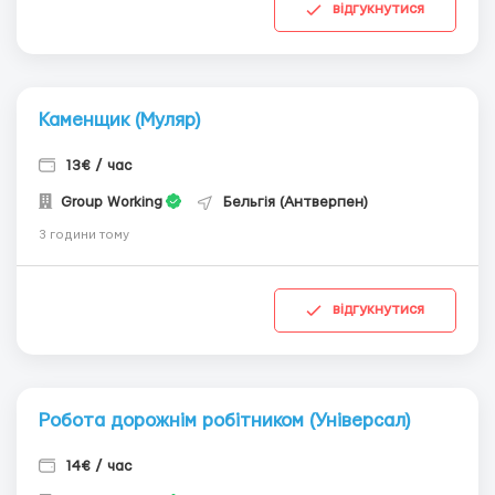
відгукнутися
Каменщик (Муляр)
13€ / час
Group Working
Бельгія (Антверпен)
3 години тому
відгукнутися
Робота дорожнім робітником (Універсал)
14€ / час