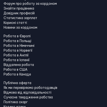
Форум про роботу за кордоном
Знайти працівника
Довідник професій
Статистика зарплат
Корисні статті
Новини за кордоном
Робота в Європі
Робота в Польщі
Робота в Німеччині
Робота в Норвегії
Робота в Англії
Робота в Іспанії
Віддалена робота
Работа в США
Работа в Канадe
Публічна оферта
Як ми перевіряємо роботодавців
Відмова від відповідальності
Сучасне твердження рабства
Політика скарг
Кодекс етики