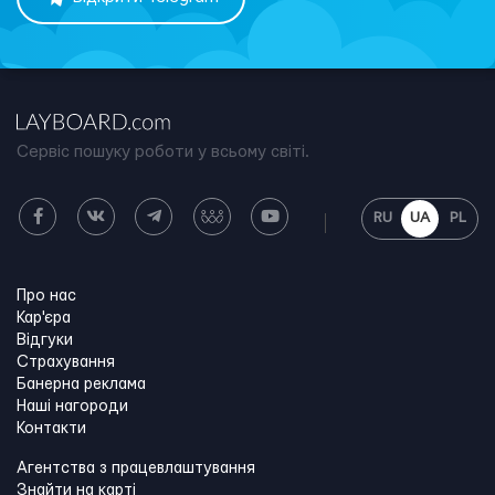
Сервіс пошуку роботи у всьому світі.
RU
UA
PL
Про нас
Кар'єра
Відгуки
Страхування
Банерна реклама
Наші нагороди
Контакти
Агентства з працевлаштування
Знайти на карті