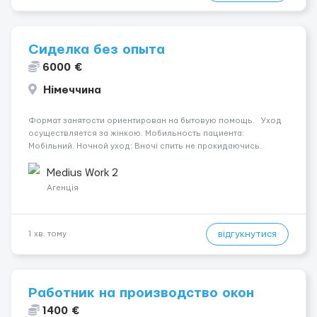
Сиделка без опыта
6000 €
Німеччина
Формат занятости ориентирован на бытовую помощь. Уход
осуществляется за жінкою. Мобильность пациента:
Мобільний. Ночной уход: Вночі спить не прокидаючись.
Условия и требования: Пол кандидата: жіноча. Язык общения:
німецька вільна. Курение: тільки ззовні. Водител...
Medius Work 2
Агенція
відгукнутися
1 хв. тому
Работник на производство окон
1400 €