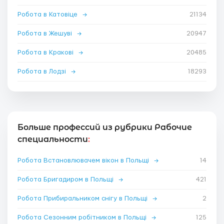
Робота в Катовіце
→
21134
Робота в Жешуві
→
20947
Робота в Кракові
→
20485
Робота в Лодзі
→
18293
Больше профессий из рубрики Рабочие
специальности
:
Робота Встановлювачем вікон в Польщі
→
14
Робота Бригадиром в Польщі
→
421
Робота Прибиральником снігу в Польщі
→
2
Робота Сезонним робітником в Польщі
→
125