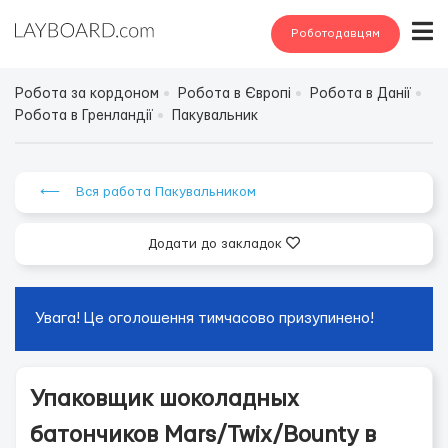
Роботодавцям
Робота за кордоном
Робота в Європі
Робота в Данії
Робота в Гренландії
Пакувальник
⟵ Вся работа Пакувальником
Додати до закладок
Увага! Це оголошення тимчасово призупинено!
Упаковщик шоколадных
батончиков Mars/Twix/Bounty в