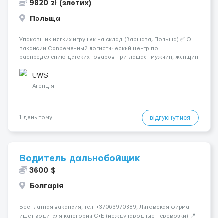
9820 zł (злотих)
Польща
Упаковщик мягких игрушек на склад (Варшава, Польша) ✅ О
вакансии Современный логистический центр по
распределению детских товаров приглашает мужчин, женщин
и семейные пары на должность упаковщика мягких игрушек. ❗️
ВНИМАНИЕ ❗️: ЗАЯВКИ НА САЙТЕ НЕ РАССМАТРИВАЕМ.
UWS
ПИШИТЕ САМИ НАМ СРА...
Агенція
відгукнутися
1 день тому
Водитель дальнобойщик
3600 $
Болгарія
Бесплатная вакансия, тел. +37063970889, Литовская фирма
ищет водителя категории C+E (международные перевозки) 📍