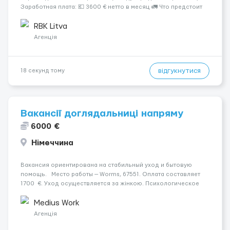
Заработная плата: 💶 3600 € нетто в месяц 🚛 Что предстоит
делать: Международные перевозки на тентах и
рефрижераторах. В среднем 400–500 км в день. Погрузки и
RBK Litva
разгрузки...
Агенція
відгукнутися
18 секунд тому
Вакансії доглядальниці напряму
6000 €
Німеччина
Вакансия ориентирована на стабильный уход и бытовую
помощь. Место работы — Worms, 67551. Оплата составляет
1700 €. Уход осуществляется за жінкою. Психологическое
состояние: Просунута стадія деменції. Мобильность
пациента: Мобільний з ходунками (ролатор, палиця). Ночной
Medius Work
...
Агенція