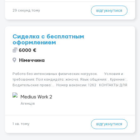
відгукнутися
29 секунд тому
Сиделка с бесплатным
оформлением
6000 €
Німеччина
Работа без интенсивных физических нагрузок. Условия и
требования: Пол кандидата: жіноча. Язык общения: . Курение: .
Водительские права: . Номер вакансии: 1262 КОНТАКТЫ ДЛЯ
УТОЧНЕНИЯ УСЛОВИЙ Польша +48 459 567 591 Украина +3...
Medius Work 2
Агенція
відгукнутися
1 хв. тому