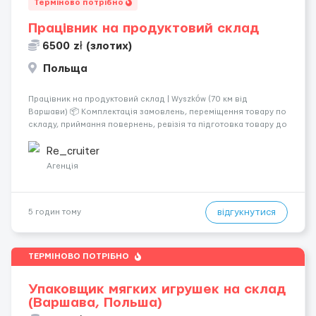
Терміново потрібно
Працівник на продуктовий склад
6500 zł (злотих)
Польща
Працівник на продуктовий склад | Wyszków (70 км від
Варшави) 📦 Комплектація замовлень, переміщення товару по
складу, приймання повернень, ревізія та підготовка товару до
відправлення. 💰 Оплата: перші 2 тижні — 24 зл/год нетто, далі
— акордна система оплати (можливий заробіто...
Re_cruiter
Агенція
відгукнутися
5 годин тому
ТЕРМІНОВО ПОТРІБНО
Упаковщик мягких игрушек на склад
(Варшава, Польша)