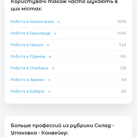
Користувачі також часто шукають в
цих містах
:
Робота в Копенгагені
→
1699
Робота в Гренландії
→
1045
Робота в Орхусі
→
524
Робота в Оденсе
→
145
Робота в Ольборзі
→
138
Робота в Хернінг
→
64
Робота в Есбєрзі
→
60
Больше профессий из рубрики Склад -
Упаковка - Конвейер
: