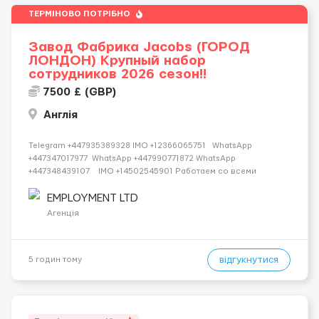
ТЕРМІНОВО ПОТРІБНО
Завод Фабрика Jacobs (ГОРОД
ЛОНДОН) Крупный набор
сотрудников 2026 сезон!!
7500 £ (GBP)
Англія
Telegram +447935389328 IMO +12366065751 WhatsApp
+447347017977 WhatsApp +447990771872 WhatsApp
+447348439107 IMO +14502545901 Работаем со всеми
странами СНГ И ВСЕМ МИРОМ ВСЕ СТРАНЫ ВСЕ НАЦИИ
СДЕЛАЙ СКРИНШОТ! Telegram:@Vitali_Novikovs Telegram
EMPLOYMENT LTD
@Vitali...
Агенція
відгукнутися
5 годин тому