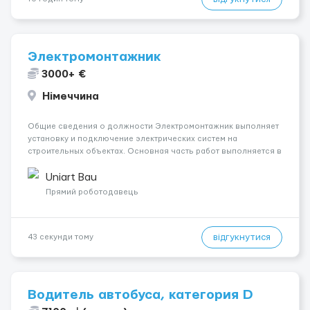
Электромонтажник
3000+ €
Німеччина
Общие сведения о должности Электромонтажник выполняет
установку и подключение электрических систем на
строительных объектах. Основная часть работ выполняется в
Берлине. Ищем профессионалов на месте, приглашения
делаем только для профессионалов с доказательным
Uniart Bau
портфолио Обязанности ...
Прямий роботодавець
відгукнутися
43 секунди тому
Водитель автобуса, категория D