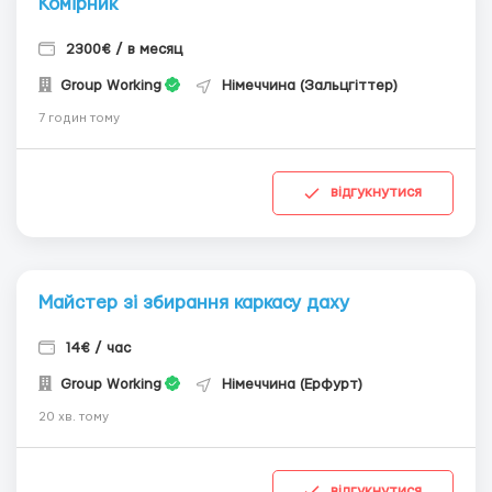
Комірник
2300€ / в месяц
Group Working
Німеччина (Зальцгіттер)
7 годин тому
відгукнутися
Майстер зі збирання каркасу даху
14€ / час
Group Working
Німеччина (Ерфурт)
20 хв. тому
відгукнутися