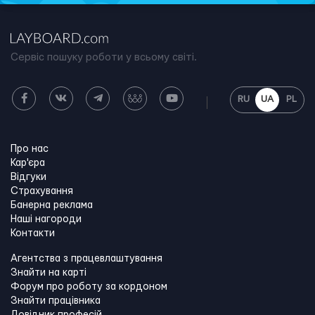
Сервіс пошуку роботи у всьому світі.
RU
UA
PL
Про нас
Кар'єра
Відгуки
Страхування
Банерна реклама
Наші нагороди
Контакти
Агентства з працевлаштування
Знайти на карті
Форум про роботу за кордоном
Знайти працівника
Довідник професій