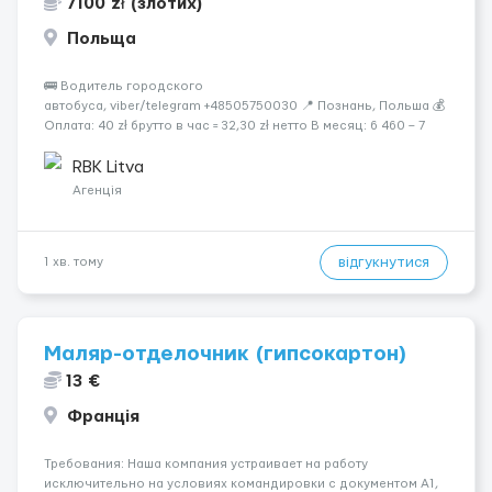
7100 zł (злотих)
Польща
🚌 Водитель городского
автобуса, viber/telegram +48505750030 📍 Познань, Польша 💰
Оплата: 40 zł брутто в час = 32,30 zł нетто В месяц: 6 460 – 7
100 zł чистыми 🏠 Бесплатное проживание первые 3 месяца.
Далее - 450 zł/месяц или +1 zł к ставке для тех, кто арендует
RBK Litva
жильё ...
Агенція
відгукнутися
1 хв. тому
Маляр-отделочник (гипсокартон)
13 €
Франція
Требования: Наша компания устраивает на работу
исключительно на условиях командировки с документом A1,