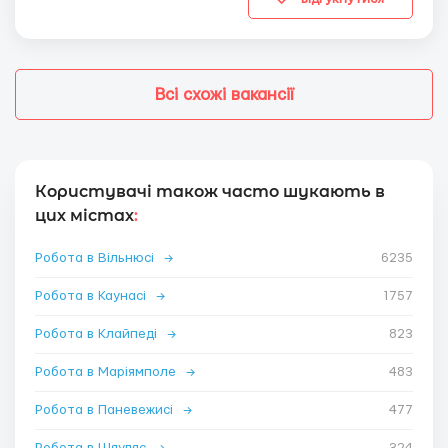
Всі схожі вакансії
Користувачі також часто шукають в
цих містах
:
Робота в Вільнюсі
→
6235
Робота в Каунасі
→
1757
Робота в Клайпеді
→
823
Робота в Маріямполе
→
483
Робота в Паневежисі
→
477
Робота в Шяуляє
→
324