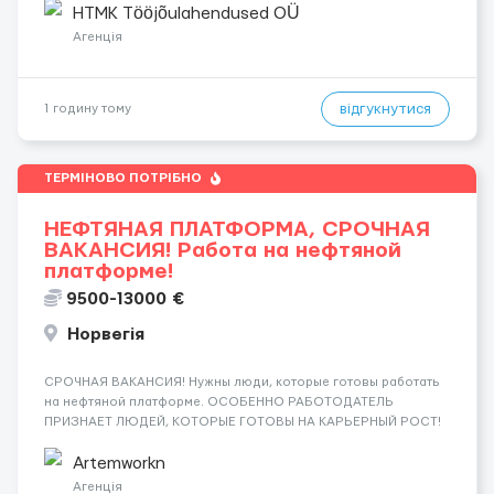
склады и логистика • п...
HTMK Tööjõulahendused OÜ
Агенція
відгукнутися
1 годину тому
ТЕРМІНОВО ПОТРІБНО
НЕФТЯНАЯ ПЛАТФОРМА, СРОЧНАЯ
ВАКАНСИЯ! Работа на нефтяной
платформе!
9500-13000 €
Норвегія
СРОЧНАЯ ВАКАНСИЯ! Нужны люди, которые готовы работать
на нефтяной платформе. ОСОБЕННО РАБОТОДАТЕЛЬ
ПРИЗНАЕТ ЛЮДЕЙ, КОТОРЫЕ ГОТОВЫ НА КАРЬЕРНЫЙ РОСТ!
ДАЮТ БЕСПЛАТНУЮ ВОЗМОЖНОСТЬ ОБУЧАТЬСЯ. Помощник
сварщика, Помощник механика ( стыковка метала, зачистка
Artemworkn
метала, подготовка рабочего места и т....
Агенція