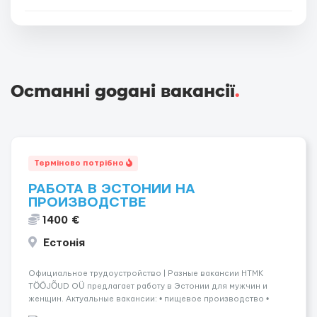
Останні додані вакансії
.
Терміново потрібно
РАБОТА В ЭСТОНИИ НА
ПРОИЗВОДСТВЕ
1400 €
Естонія
Официальное трудоустройство | Разные вакансии HTMK
TÖÖJÕUD OÜ предлагает работу в Эстонии для мужчин и
женщин. Актуальные вакансии: • пищевое производство •
упаковка продукции • деревообработка • работа на линии •