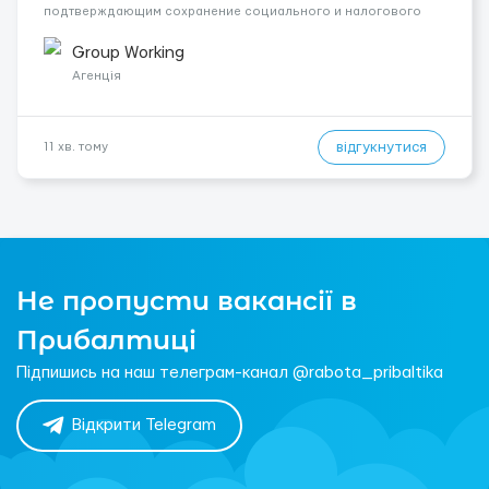
подтверждающим сохранение социального и налогового
статуса в стране проживания во время работы в ЕС.Документ
A1 могут получить граждане стран с упрощенным доступом к
Group Working
рынку труда ЕС (Укра...
Агенція
відгукнутися
11 хв. тому
Не пропусти вакансії в
Прибалтиці
Підпишись на наш телеграм-канал @rabota_pribaltika
Відкрити Telegram