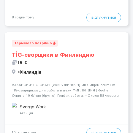
відгукнутися
8 годин тому
Терміново потрібно
TİG-сварщики в Финляндию
19 €
Фінляндія
​​ВАКАНСИЯ: TIG-СВАРЩИКИ В ФИНЛЯНДИЮ. Ищем опытных
TIG-сварщиков для работы в цеху. ФИНЛЯНДИЯ | Raahe
Оплата: 19 €/час (брутто). График работы: — Около 58 часов в
неделю гарантированно. — Возможны дополнительные
переработки. Дата начала: — Как можно скорее....
Svarga Work
Агенція
відгукнутися
10 годин тому