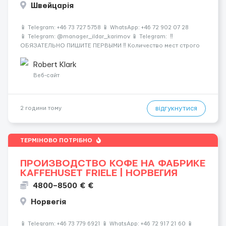
Швейцарія
📱 Telegram: +46 73 727 5758 📱 WhatsApp: +46 72 902 07 28
📱 Telegram: @manager_ildar_karimov 📱 Telegram: ‼️
ОБЯЗАТЕЛЬНО ПИШИТЕ ПЕРВЫМИ ‼️ Количество мест строго
ограничено 🍫 Альпы • 💎 Премиум-условия • 💰 Высокие
зарплаты 🏔 Швейцария &mdash...
Robert Klark
Веб-сайт
відгукнутися
2 години тому
ТЕРМІНОВО ПОТРІБНО
ПРОИЗВОДСТВО КОФЕ НА ФАБРИКЕ
KAFFEHUSET FRIELE | НОРВЕГИЯ
4800–8500 € €
Норвегія
📱 Telegram: +46 73 779 6921 📱 WhatsApp: +46 72 917 21 60 📱