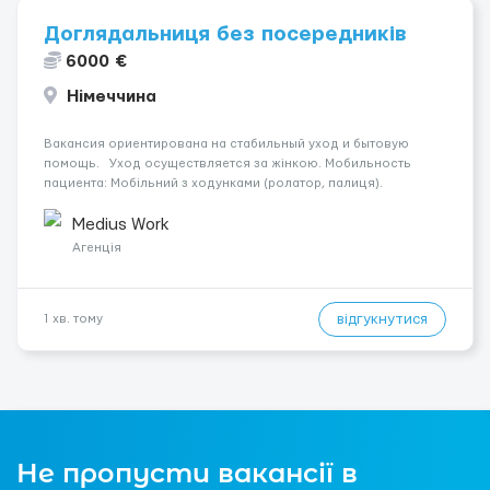
Доглядальниця без посередників
6000 €
Німеччина
Вакансия ориентирована на стабильный уход и бытовую
помощь. Уход осуществляется за жінкою. Мобильность
пациента: Мобільний з ходунками (ролатор, палиця).
Психологическое состояние: Початкова стадія деменції.
Ночной уход: Спить не прокидаючись. Место работы —
Medius Work
Mintraching, 93098. Оп...
Агенція
відгукнутися
1 хв. тому
Не пропусти вакансії в