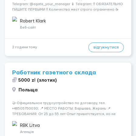
Telegram: @agata_your_manager 📱 Telegram: ‼️ ОБЯЗАТЕЛЬНО
ПИШИТЕ ПЕРВЫМИ ‼️ Количество мест строго ограничено ☕️
Европа • 🏭 Современное производство • 💰 Высокие
зарплаты Работа на кофе-заводе — стабильность и досто...
Robert Klark
Веб-сайт
відгукнутися
2 години тому
Работник газетного склада
5000 zł (злотих)
Польща
🤝 Официальное трудоустройство по договору, тел.
+48505750030; 📍 МЕСТО РАБОТЫ: Варшава, Жерань 📌
ТРЕБОВАНИЯ: От 25 до 55 лет Опыт приветствуется, но не
обязателен Разговорный польский (уровень А кандидаты:
Мужчины (25-55 лет) язык: разговорный уровень польского 📆
RBK Litva
ГРАФИК РАБОТЫ...
Агенція