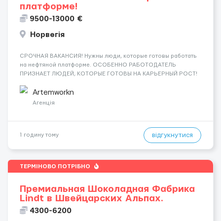
платформе!
9500-13000 €
Норвегія
СРОЧНАЯ ВАКАНСИЯ! Нужны люди, которые готовы работать
на нефтяной платформе. ОСОБЕННО РАБОТОДАТЕЛЬ
ПРИЗНАЕТ ЛЮДЕЙ, КОТОРЫЕ ГОТОВЫ НА КАРЬЕРНЫЙ РОСТ!
ДАЮТ БЕСПЛАТНУЮ ВОЗМОЖНОСТЬ ОБУЧАТЬСЯ. Помощник
сварщика, Помощник механика ( стыковка метала, зачистка
Artemworkn
метала, подготовка рабочего места и т....
Агенція
відгукнутися
1 годину тому
ТЕРМІНОВО ПОТРІБНО
Премиальная Шоколадная Фабрика
Lindt в Швейцарских Альпах.
4300-6200