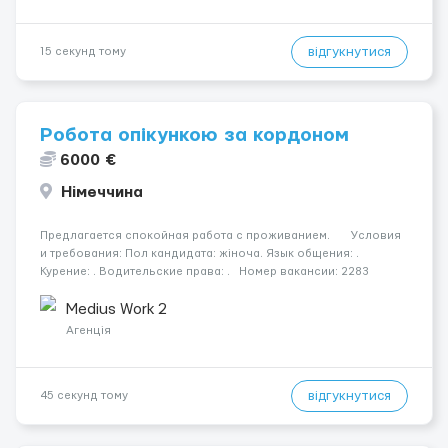
відгукнутися
15 секунд тому
Робота опікункою за кордоном
6000 €
Німеччина
Предлагается спокойная работа с проживанием. Условия
и требования: Пол кандидата: жіноча. Язык общения: .
Курение: . Водительские права: . Номер вакансии: 2283
КОНТАКТЫ ДЛЯ УТОЧНЕНИЯ УСЛОВИЙ Польша +48 459 567 591
Украина +...
Medius Work 2
Агенція
відгукнутися
45 секунд тому