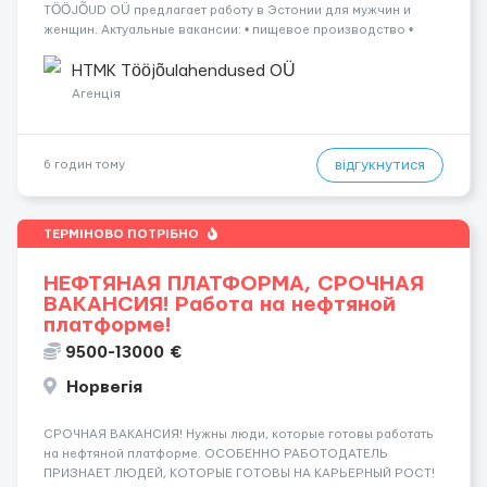
TÖÖJÕUD OÜ предлагает работу в Эстонии для мужчин и
женщин. Актуальные вакансии: • пищевое производство •
упаковка продукции • деревообработка • работа на линии •
склады и логистика • п...
HTMK Tööjõulahendused OÜ
Агенція
відгукнутися
6 годин тому
ТЕРМІНОВО ПОТРІБНО
НЕФТЯНАЯ ПЛАТФОРМА, СРОЧНАЯ
ВАКАНСИЯ! Работа на нефтяной
платформе!
9500-13000 €
Норвегія
СРОЧНАЯ ВАКАНСИЯ! Нужны люди, которые готовы работать
на нефтяной платформе. ОСОБЕННО РАБОТОДАТЕЛЬ
ПРИЗНАЕТ ЛЮДЕЙ, КОТОРЫЕ ГОТОВЫ НА КАРЬЕРНЫЙ РОСТ!