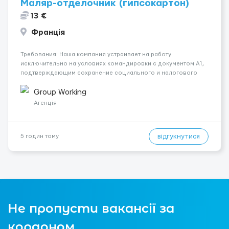
Маляр-отделочник (гипсокартон)
13 €
Франція
Требования: Наша компания устраивает на работу
исключительно на условиях командировки с документом A1,
подтверждающим сохранение социального и налогового
статуса в стране проживания во время работы в ЕС.Документ
A1 могут получить граждане стран с упрощенным доступом к
Group Working
рынку труда ЕС (Укра...
Агенція
відгукнутися
5 годин тому
Не пропусти вакансії за
кордоном