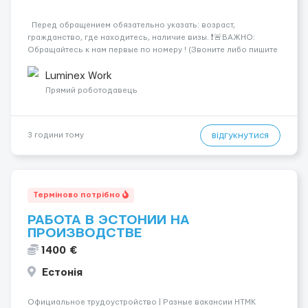
Перед обращением обязательно указать: возраст,
гражданство, где находитесь, наличие визы. ❗️🚨ВАЖНО:
Обращайтесь к нам первые по номеру ! (Звоните либо пишите
WhatsApp ) ☎️+44 7355•427998 ☎️ Работа на логистических и
почтовых складах . График 5/8, возможны пе...
Luminex Work
Прямий роботодавець
відгукнутися
3 години тому
Терміново потрібно
РАБОТА В ЭСТОНИИ НА
ПРОИЗВОДСТВЕ
1400 €
Естонія
Официальное трудоустройство | Разные вакансии HTMK