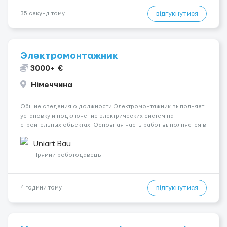
відгукнутися
35 секунд тому
Электромонтажник
3000+ €
Німеччина
Общие сведения о должности Электромонтажник выполняет
установку и подключение электрических систем на
строительных объектах. Основная часть работ выполняется в
Берлине. Ищем профессионалов на месте, приглашения
делаем только для профессионалов с доказательным
Uniart Bau
портфолио Обязанности ...
Прямий роботодавець
відгукнутися
4 години тому