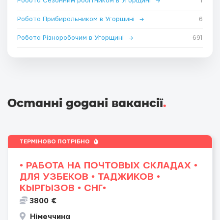
Робота Сезонним робітником в Угорщині
→
1
Робота Прибиральником в Угорщині
→
6
Робота Різноробочим в Угорщині
→
691
Останні додані вакансії
.
ТЕРМІНОВО ПОТРІБНО
• РАБОТА НА ПОЧТОВЫХ СКЛАДАХ •
ДЛЯ УЗБЕКОВ • ТАДЖИКОВ •
КЫРГЫЗОВ • СНГ•
3800 €
Німеччина