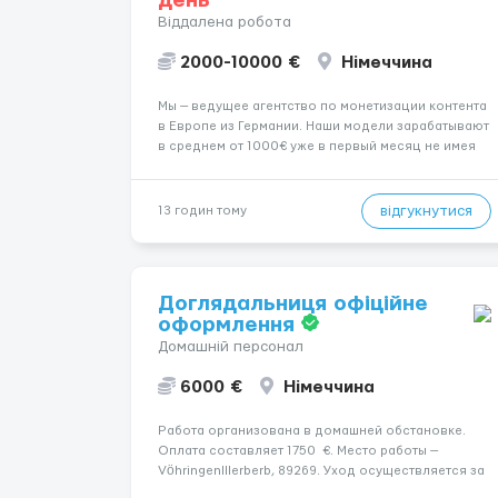
день
Віддалена робота
2000-10000 €
Німеччина
Мы — ведущее агентство по монетизации контента
в Европе из Германии. Наши модели зарабатывают
в среднем от 1000€ уже в первый месяц не имея
не опыта не супер внешности. (полностью
удалённая работа). Ищем девушек — из каждого
города мира, начинающих и с опытом. Что мы
відгукнутися
13 годин тому
предлаг...
Доглядальниця офіційне
оформлення
Домашній персонал
6000 €
Німеччина
Работа организована в домашней обстановке.
Оплата составляет 1750 €. Место работы —
VöhringenIllerberb, 89269. Уход осуществляется за
чоловіком. Ночной уход: Прокидається один-два