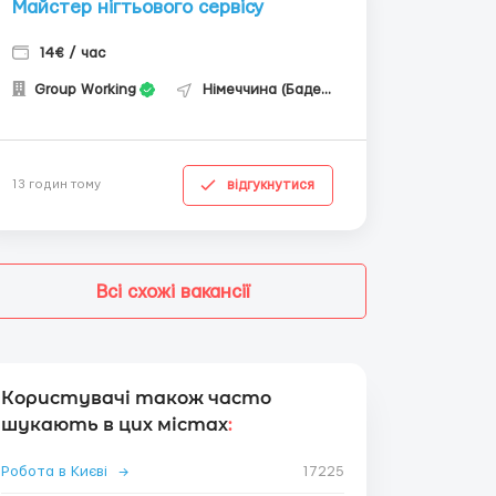
Майстер нігтьового сервісу
14€ / час
Group Working
Німеччина (Баден-Вюртемберг)
відгукнутися
13 годин тому
Всі схожі вакансії
Користувачі також часто
шукають в цих містах
:
Робота в Києві
→
17225