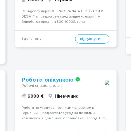
DS-Agency ищет ОПЕРАТОРА ЧАТА С ОПЫТОМ И
БЕЗ💎 Мы предлагаем следующие условия: 🔹
Заработок среднем 800-1000$, топы
зарабатывают от 2000$+ 🔹 Быстрое погружение в
работу - всего 1 день обучения 🔹
Предоставляются графики на выбор - выберите
відгукнутися
1 день тому
смены удобные для вашего расписания 🔹
Возможность карье...
Робота опікункою
Робочі спеціальності
6000 €
Німеччина
Работа по уходу за пожилым человеком в
Германии Предлагается уход за пожилым
человеком в домашней обстановке. Город: Ulm,
1589079. Оплата — . Подопечный: за жінкою.
Психологическое состояние: Початкова стадія