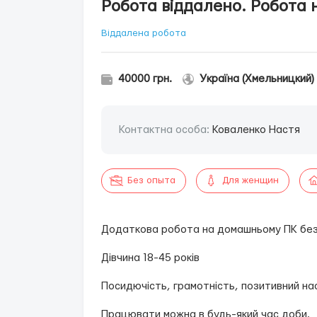
Робота віддалено. Робота 
Віддалена робота
40000 грн.
Україна (Хмельницкий)
Контактна особа:
Коваленко Настя
Без опыта
Для женщин
Додаткова робота на домашньому ПК без 
Дівчина 18-45 років
Посидючість, грамотність, позитивний нас
Працювати можна в будь-який час доби.