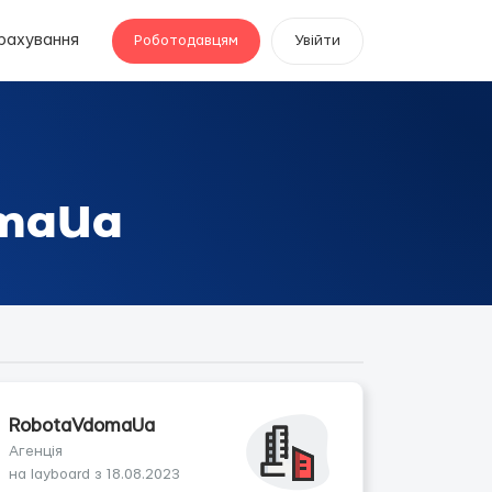
рахування
Роботодавцям
Увійти
omaUa
RobotaVdomaUa
Агенція
на layboard з 18.08.2023