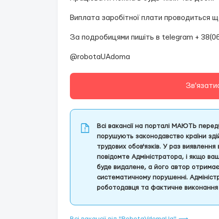
Виплата заробітної плати проводиться щ
За подробицями пишіть в telegram + 38(0
@robotaUAdoma
Зв'язати
Всі вакансії на порталі МАЮТЬ передб
порушують законодавство країни здій
трудових обов'язків. У раз виявлення
повідомте Адміністратора, і якщо ва
буде видалене, а його автор отрима
систематичному порушенні. Адміністр
роботодавця та фактичне виконання 