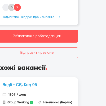
o
2
Подивитись відгуки про компанію ⟶
Зв'язатися з роботодавцем
Відправити резюме
хожі вакансії
.
Водії - СЄ, Код 95
130€ / день
Group Working
Німеччина (Берлін)