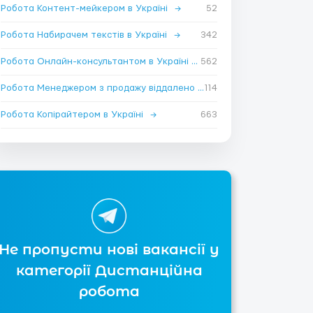
Робота Контент-мейкером в Україні
→
52
Робота Набирачем текстів в Україні
→
342
Робота Онлайн-консультантом в Україні
→
562
Робота Менеджером з продажу віддалено в Україні
114
→
Робота Копірайтером в Україні
→
663
Не пропусти нові вакансії у
категорії Дистанційна
робота