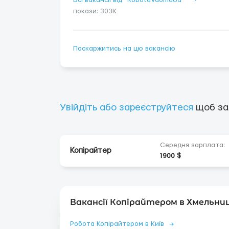
Всі вакансії від "RobotaVdomaUa" ⟶
покази: 303K
Поскаржитись на цю вакансію
Увійдіть або зареєструйтеся
щоб за
Середня зарплата:
Копірайтер
1900 $
Вакансії Копірайтером в Хмельни
Робота Копірайтером в Київ
→