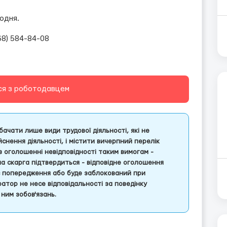
одня.
68) 584-84-08
ся з роботодавцем
ачати лише види трудової діяльності, які не
снення діяльності, і містити вичерпний перелік
 в оголошенні невідповідності таким вимогам -
ша скарга підтвердиться - відповідне оголошення
є попередження або буде заблокований при
атор не несе відповідальності за поведінку
ним зобов'язань.