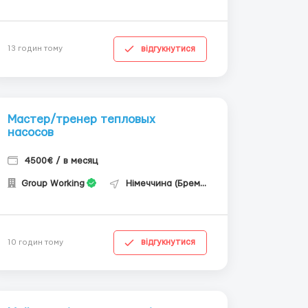
відгукнутися
13 годин тому
Мастер/тренер тепловых
насосов
4500€ / в месяц
Group Working
Німеччина (Бремен)
відгукнутися
10 годин тому