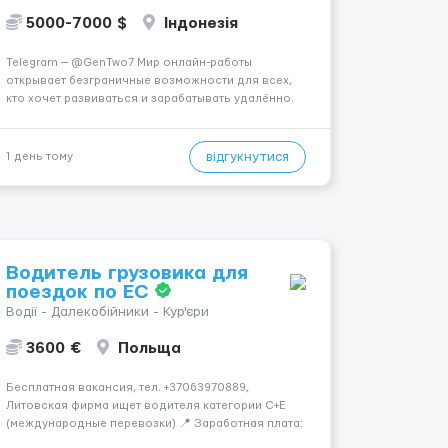
5000-7000 $
Індонезія
Telegram — @GenTwo7 Мир онлайн-работы
открывает безграничные возможности для всех,
кто хочет развиваться и зарабатывать удалённо.
🌎 Ты сам выбираешь, когда и где работать,
совмещая работу с учёбой, хобби или
путешествиями. 🏡 Пока все только говорят про
відгукнутися
1 день тому
нейросети и блокчейн, швейцарс...
Водитель грузовика для
поездок по ЕС
Водії - Далекобійники - Кур'єри
3600 €
Польща
Бесплатная вакансия, тел. +37063970889,
Литовская фирма ищет водителя категории C+E
(международные перевозки) 📍 Заработная плата:
💶 3600 € нетто в месяц 🚛 Что предстоит делать: