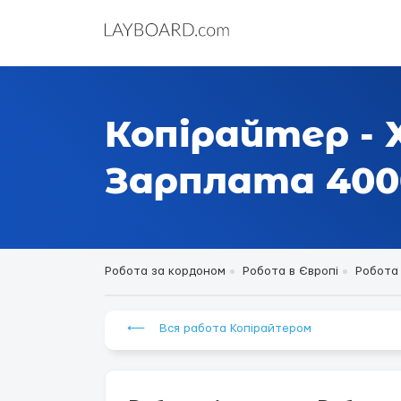
Копірайтер -
Зарплата 4000
Робота за кордоном
Робота в Європі
Робота 
⟵ Вся работа Копірайтером