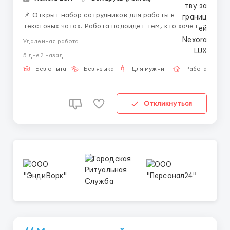
📌 Открыт набор сотрудников для работы в
текстовых чатах. Работа подойдёт тем, кто хочет
работать удалённо и развиваться в сфере онлайн-
Удаленная работа
коммуникации. 💼 Что будешь делать: — вести
5 дней назад
переписку — отвечать на сообщения —
сопровождать клиентов — работать с внутренней
Без опыта
Без языка
Для мужчин
Работа онлай
систем...
Откликнуться