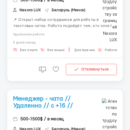
500-1500$ / в месяц
Nexora LUX
Беларусь (Минск)
📌 Открыт набор сотрудников для работы в
текстовых чатах. Работа подойдёт тем, кто хочет
работать удалённо и развиваться в сфере онлайн-
Удаленная работа
коммуникации. 💼 Что будешь делать: — вести
5 дней назад
переписку — отвечать на сообщения —
сопровождать клиентов — работать с внутренней
Без опыта
Без языка
Для мужчин
Работа онлай
систем...
Откликнуться
Менеджер - чата //
Удаленно // с +16 //
500-1500$ / в месяц
Nexora LUX
Беларусь (Минск)