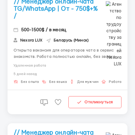
// Менеджер онлайн-чата
TG/WhatsApp | От - 750$+%
/
500-1500$ / в месяц
Nexora LUX
Беларусь (Минск)
Открыта вакансия для операторов чата в сервис
знакомств. Работа полностью онлайн, без звонков и
холодных продаж. 💬 Чем предстоит заниматься: —
Удаленная работа
общение с клиентами в формате переписки —
5 дней назад
помощь в формулировании их пожеланий — подбор
наиболее подходящих вариантов знакомств ...
Без опыта
Без языка
Для мужчин
Работа онлай
Откликнуться
// Менеджер онлайн-чата