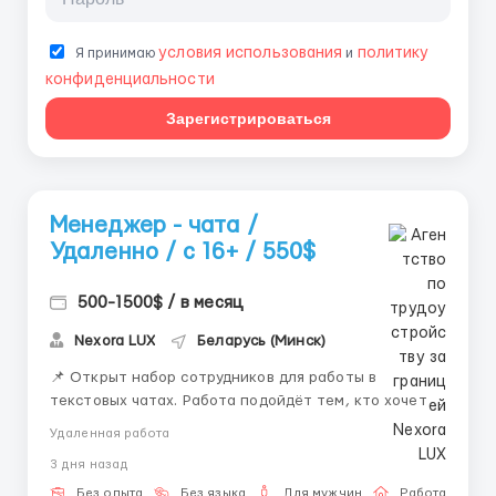
условия использования
политику
Я принимаю
и
конфиденциальности
Зарегистрироваться
Менеджер - чата /
Удаленно / с 16+ / 550$
500-1500$ / в месяц
Nexora LUX
Беларусь (Минск)
📌 Открыт набор сотрудников для работы в
текстовых чатах. Работа подойдёт тем, кто хочет
работать удалённо и развиваться в сфере онлайн-
Удаленная работа
коммуникации. 💼 Что будешь делать: — вести
3 дня назад
переписку — отвечать на сообщения —
сопровождать клиентов — работать с внутренней
Без опыта
Без языка
Для мужчин
Работа онлай