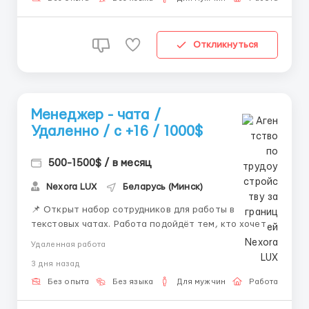
систем...
Откликнуться
Менеджер - чата /
Удаленно / с +16 / 1000$
500-1500$ / в месяц
Nexora LUX
Беларусь (Минск)
📌 Открыт набор сотрудников для работы в
текстовых чатах. Работа подойдёт тем, кто хочет
работать удалённо и развиваться в сфере онлайн-
Удаленная работа
коммуникации. 💼 Что будешь делать: — вести
3 дня назад
переписку — отвечать на сообщения —
сопровождать клиентов — работать с внутренней
Без опыта
Без языка
Для мужчин
Работа онлай
систем...