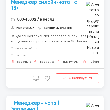
Менеджер онлайн-чата | с
16+
500-1500$ / в месяц
Nexora LUX
Беларусь (Минск)
📌 Удалённая вакансия: оператор онлайн-чата /
специалист по работе с клиентами 💬 Приглашаем
внимательных и ответственных сотрудников для
Удаленная работа
работы в текстовых чатах. Вакансия отлично
2 дня назад
подойдёт тем, кто хочет работать удалённо,
развивать навыки онлайн-коммуникации и получать
Без опыта
Без языка
Для мужчин
Работа онлай
стабильный доход....
Откликнуться
| Менеджер - чата |
Удаленно |