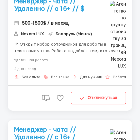
Менеджер - чата //
Удаленно // с 16+ // $
500-1500$ / в месяц
Nexora LUX
Беларусь (Минск)
📌 Открыт набор сотрудников для работы в
текстовых чатах. Работа подойдёт тем, кто хочет
работать удалённо и развиваться в сфере онлайн-
Удаленная работа
коммуникации. 💼 Что будешь делать: — вести
4 дня назад
переписку — отвечать на сообщения —
сопровождать клиентов — работать с внутренней
Без опыта
Без языка
Для мужчин
Работа онлай
систем...
Откликнуться
Менеджер - чата //
Удаленно // с 16+ /