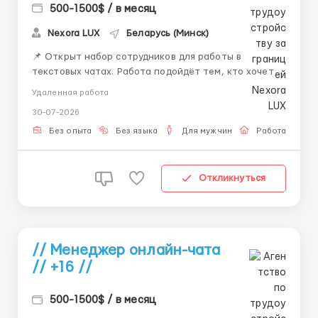
500-1500$ / в месяц
Nexora LUX
Беларусь (Минск)
📌 Открыт набор сотрудников для работы в
текстовых чатах. Работа подойдёт тем, кто хочет
работать удалённо и развиваться в сфере онлайн-
Удаленная работа
коммуникации. 💼 Что будешь делать: — вести
30-07-2026
переписку — отвечать на сообщения —
сопровождать клиентов — работать с внутренней
Без опыта
Без языка
Для мужчин
Работа онлай
систем...
Откликнуться
// Менеджер онлайн-чата
// +16 //
500-1500$ / в месяц