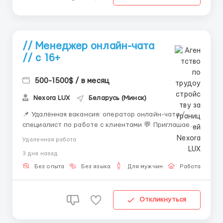
// Менеджер онлайн-чата
// с 16+
500-1500$ / в месяц
Nexora LUX
Беларусь (Минск)
📌 Удалённая вакансия: оператор онлайн-чата /
специалист по работе с клиентами 💬 Приглашаем
внимательных и ответственных сотрудников для
Удаленная работа
работы в текстовых чатах. Вакансия отлично
3 дня назад
подойдёт тем, кто хочет работать удалённо,
развивать навыки онлайн-коммуникации и получать
Без опыта
Без языка
Для мужчин
Работа онлай
стабильный доход....
Откликнуться