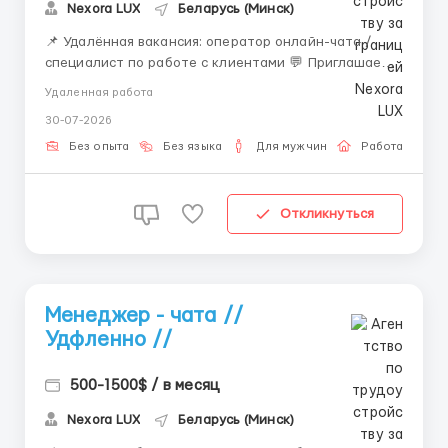
Nexora LUX
Беларусь (Минск)
📌 Удалённая вакансия: оператор онлайн-чата /
специалист по работе с клиентами 💬 Приглашаем
внимательных и ответственных сотрудников для
Удаленная работа
работы в текстовых чатах. Вакансия отлично
30-07-2026
подойдёт тем, кто хочет работать удалённо,
развивать навыки онлайн-коммуникации и получать
Без опыта
Без языка
Для мужчин
Работа онлай
стабильный доход....
Откликнуться
Менеджер - чата //
Удфленно //
500-1500$ / в месяц
Nexora LUX
Беларусь (Минск)