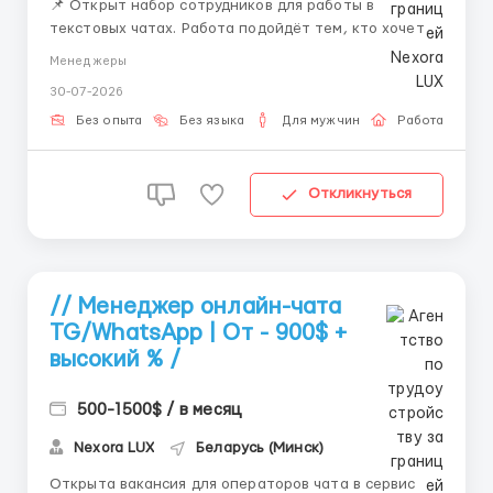
📌 Открыт набор сотрудников для работы в
текстовых чатах. Работа подойдёт тем, кто хочет
работать удалённо и развиваться в сфере онлайн-
Менеджеры
коммуникации. 💼 Что будешь делать: — вести
30-07-2026
переписку — отвечать на сообщения —
сопровождать клиентов — работать с внутренней
Без опыта
Без языка
Для мужчин
Работа онлай
систем...
Откликнуться
// Менеджер онлайн-чата
TG/WhatsApp | От - 900$ +
высокий % /
500-1500$ / в месяц
Nexora LUX
Беларусь (Минск)
Открыта вакансия для операторов чата в сервис