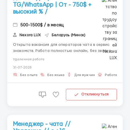
TG/WhatsApp | От - 750$ +
высокий % /
500-1500$ / в месяц
Nexora LUX
Беларусь (Минск)
Открыта вакансия для операторов чата в сервис
знакомств. Работа полностью онлайн, без звонков и
холодных продаж. 💬 Чем предстоит заниматься: —
Удаленная работа
общение с клиентами в формате переписки —
31-07-2026
помощь в формулировании их пожеланий — подбор
наиболее подходящих вариантов знакомств ...
Без опыта
Без языка
Для мужчин
Работа онлай
Откликнуться
Менеджер - чата //