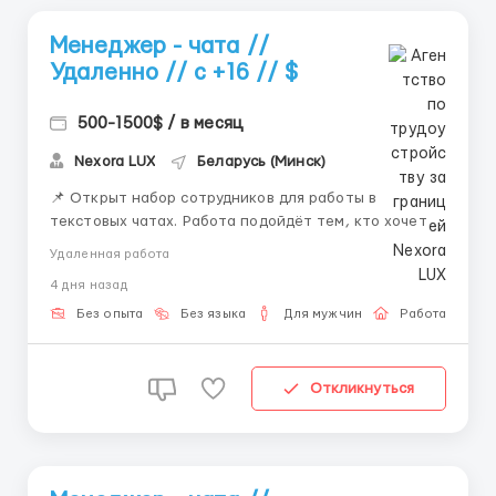
Менеджер - чата //
Удаленно // с +16 // $
500-1500$ / в месяц
Nexora LUX
Беларусь (Минск)
📌 Открыт набор сотрудников для работы в
текстовых чатах. Работа подойдёт тем, кто хочет
работать удалённо и развиваться в сфере онлайн-
Удаленная работа
коммуникации. 💼 Что будешь делать: — вести
4 дня назад
переписку — отвечать на сообщения —
сопровождать клиентов — работать с внутренней
Без опыта
Без языка
Для мужчин
Работа онлай
систем...
Откликнуться