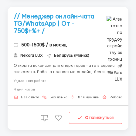
// Менеджер онлайн-чата
TG/WhatsApp | От -
750$+%+ /
500-1500$ / в месяц
Nexora LUX
Беларусь (Минск)
Открыта вакансия для операторов чата в сервис
знакомств. Работа полностью онлайн, без звонков и
холодных продаж. 💬 Чем предстоит заниматься: —
Удаленная работа
общение с клиентами в формате переписки —
4 дня назад
помощь в формулировании их пожеланий — подбор
наиболее подходящих вариантов знакомств ...
Без опыта
Без языка
Для мужчин
Работа онлай
Откликнуться