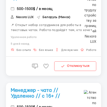
500-1500$ / в месяц
Nexora LUX
Беларусь (Минск)
📌 Открыт набор сотрудников для работы в
текстовых чатах. Работа подойдёт тем, кто хочет
работать удалённо и развиваться в сфере онлайн-
Удаленная работа
коммуникации. 💼 Что будешь делать: — вести
5 дней назад
переписку — отвечать на сообщения —
сопровождать клиентов — работать с внутренней
Без опыта
Без языка
Для мужчин
Работа онлай
систем...
Откликнуться
Менеджер - чата //
Удаленно // с 16+ //