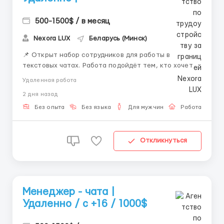
500-1500$ / в месяц
Nexora LUX
Беларусь (Минск)
📌 Открыт набор сотрудников для работы в
текстовых чатах. Работа подойдёт тем, кто хочет
работать удалённо и развиваться в сфере онлайн-
Удаленная работа
коммуникации. 💼 Что будешь делать: — вести
2 дня назад
переписку — отвечать на сообщения —
сопровождать клиентов — работать с внутренней
Без опыта
Без языка
Для мужчин
Работа онлай
систем...
Откликнуться
Менеджер - чата |
Удаленно / с +16 / 1000$