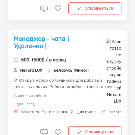
Откликнуться
Менеджер - чата |
Удаленно |
500-1500$ / в месяц
Nexora LUX
Беларусь (Минск)
📌 Открыт набор сотрудников для работы в
текстовых чатах. Работа подойдёт тем, кто хочет
работать удалённо и развиваться в сфере онлайн-
Удаленная работа
коммуникации. 💼 Что будешь делать: — вести
3 дня назад
переписку — отвечать на сообщения —
сопровождать клиентов — работать с внутренней
Без опыта
Без языка
Для мужчин
Работа онлай
систем...
Откликнуться