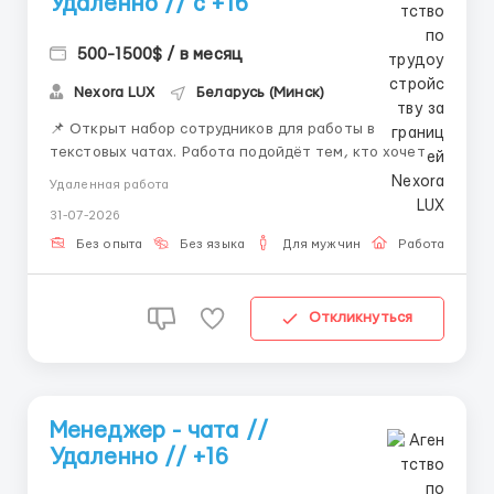
Удаленно // с +16
500-1500$ / в месяц
Nexora LUX
Беларусь (Минск)
📌 Открыт набор сотрудников для работы в
текстовых чатах. Работа подойдёт тем, кто хочет
работать удалённо и развиваться в сфере онлайн-
Удаленная работа
коммуникации. 💼 Что будешь делать: — вести
31-07-2026
переписку — отвечать на сообщения —
сопровождать клиентов — работать с внутренней
Без опыта
Без языка
Для мужчин
Работа онлай
систем...
Откликнуться
Менеджер - чата //
Удаленно // +16