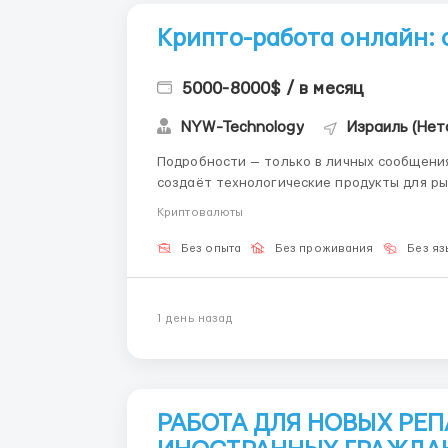
Крипто-работа онлайн: о
5000-8000$ / в месяц
NYW-Technology
Израиль (Нет
Подробности — только в личных сообщениях. Telegra
создаёт технологические продукты для ры
выстроена реальная система роста: ты пр
Криптовалюты
получаешь практические навыки, востреб..
Без опыта
Без проживания
Без яз
1 день назад
РАБОТА ДЛЯ НОВЫХ РЕП