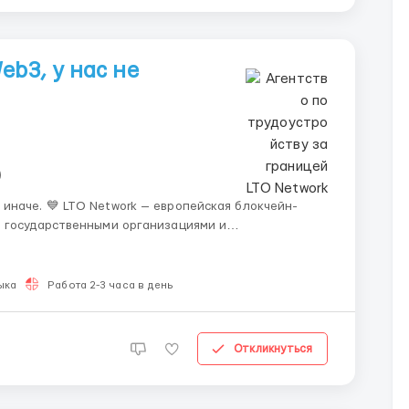
eb3, у нас не
)
, государственными организациями и
иативы для ООН. Сейчас мы расширяем команду и
 Что тебя ж...
ыка
Работа 2-3 часа в день
Откликнуться