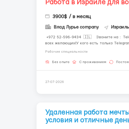
Работа в Израиле для вс
3900$ / в месяц
Влад Лурье company
Израиль
​​​ +972 52-596-9434 🇮🇱 Звоните на : Telegram Viber. IMO. WhatsApp Работа в Израиле для
всех желающихlУ кого есть только Telegra
Telegram, я вам на него наберу. Полное со
Рабочие специальности
Без опыта
С проживанием
Постоя
27-07-2026
Удаленная работа мечт
условия и отличные ден