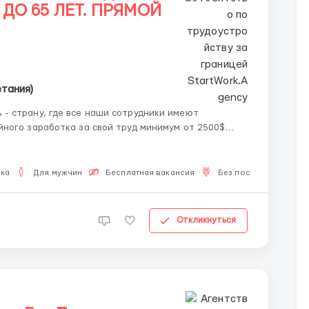
ДО 65 ЛЕТ. ПРЯМОЙ
етания)
ного заработка за свой труд минимум от 2500$
 4500$ по позициях специалистов с отдыхом и
х. Мы - прямой работод...
ыка
Для мужчин
Бесплатная вакансия
Без посредников
Откликнуться