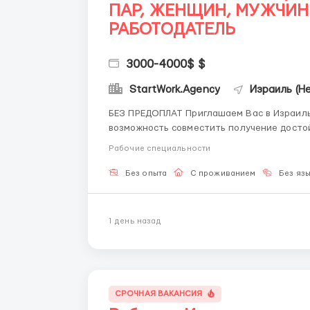
ПАР, ЖЕНЩИН, МУЖЧИН 
РАБОТОДАТЕЛЬ
3000-4000$ $
StartWork.Agency
Израиль (Н
БЕЗ ПРЕДОПЛАТ Приглашаем Вас в Израиль - страну, где все наши сотрудники имеют
возможность совместить получение достой
-3000$ на неквалифицированной работе до
Рабочие специальности
оздоровлением на трех моря
Без опыта
С проживанием
Без яз
1 день назад
СРОЧНАЯ ВАКАНСИЯ