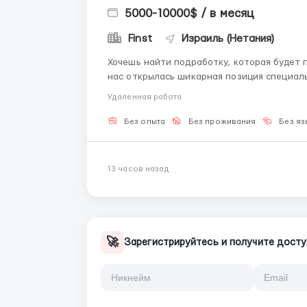
5000-10000$ / в месяц
Finst
Израиль (Нетания)
Хочешь найти подработку, которая будет 
нас открылась шикарная позиция специаль
сообщение нашему менеджеру: Telegram: @Hr_finst. Наш успешный стартап 
Удаленная работа
на базовой оптимизации цифровых пр...
Без опыта
Без проживания
Без яз
13 часов назад
🚀
Зарегистрируйтесь и получите досту