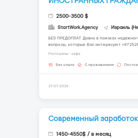
ИНОСТРАННЫХ ГРАЖДАН
2500-3500 $
StartWork.Agency
Израиль (Н
БЕЗ ПРЕДОПЛАТ Давно в поисках надёжног
вопросы, которые Вас интересуют +972528434111 WhatsApp, 
сотрудников, новых репатриантов, а также 
Рестораны - кафе
предлагаем: Стабильные ваканси...
Без опыта
С проживанием
Постоя
27-07-2026
Современный заработок 
1450-4550$ / в месяц