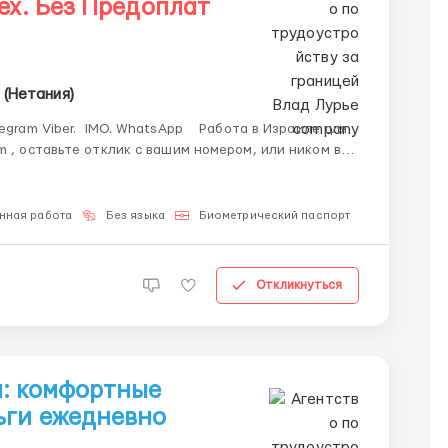
ех. Без Предоплат
 (Нетания)
m , оставьте отклик с вашим номером, или ником в
провождение каждого канди...
нная работа
Без языка
Биометрический паспорт
Откликнуться
ы: комфортные
ьги ежедневно