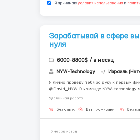
Я принимаю
условия использования
и
полит
Зарабатывай в сфере вы
нуля
6000-8800$ / в месяц
NYW-Technology
Израиль (Нет
Я лично проведу тебя за руку к первым фи
@David_NYW. В команде NYW-technology мы твердо убеждены, что современные технологии
должны работать на благо людей 🤖. Наш
Удаленная работа
решения, используя накопленный годами эк
Без опыта
Без проживания
Без яз
16 часов назад