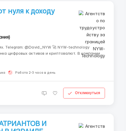
т нуля к доходу
ания)
m: @David_NYW 🚀 NYW-technology
нка цифровых активов и криптовалют. В компании
иходишь без опыта — и за несколько недель
.
ыка
Работа 2-3 часа в день
Откликнуться
АТРИАНТОВ И