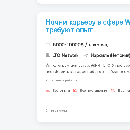
Начни карьеру в сфере W
требуют опыт
6000-10000$ / в месяц
LTO Network
Израиль (Нетания
📩 Телеграм для связи: @HR_LTO У нас всё иначе. 💙 LTO Network — европейская блокчейн-
платформа, которая работает с бизнесом
международными проектами, включая иниц
Удаленная работа
готовы обучить новичков с нуля. ✨
Без опыта
Без проживания
Без яз
21 час назад