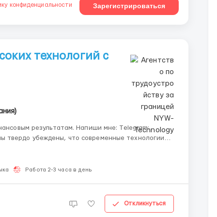
ику конфиденциальности
Зарегистрироваться
соких технологий с
ания)
нансовым результатам. Напиши мне: Telegram:
а компания разрабатывает крутые инновационные
спертн...
ыка
Работа 2-3 часа в день
Откликнуться