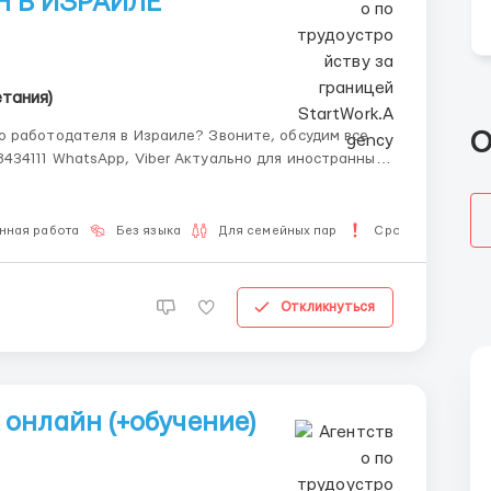
 В ИЗРАИЛЕ
етания)
о работодателя в Израиле? Звоните, обсудим все
О
Viber Актуально для иностранных
граждан Израиля, которые внутри страны. Мы
нная работа
Без языка
Для семейных пар
Срочная работа
Откликнуться
онлайн (+обучение)