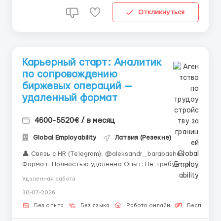
Откликнуться
Карьерный старт: Аналитик
по сопровождению
биржевых операций —
удаленный формат
4600-5520€ / в месяц
Global Employability
Латвия (Резекне)
👤 Связь с HR (Telegram): @aleksandr_barabashov
Формат: Полностью удалённо Опыт: Не требуется
(всесторонняя подготовка) «Не откладывайте
Удаленная работа
возможность освоить новую профессию. В Global
30-07-2026
Employability мы научим Вас фундаментальным
принципам работы от и до.» Сопровождение бирже...
Без опыта
Без языка
Работа онлайн
Бесплатная