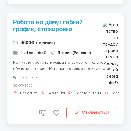
Работа на дому: гибкий
график, стажировка
4600€ / в месяц
Icetea Labs©
Латвия (Резекне)
Не нужно тратить месяцы на самостоятельное
обучение теории. Мы даем готовые практические
знания, оплачиваемую стажировку и прямой выход в
Криптовалюты
штат компании. 👤 Наш HR-менеджер в Telegram:
30-07-2026
@Vitaliy_Onosov_HR Icetea Labs строит
финансовую инфраструктуру Web3. Наши
Без опыта
Без языка
Работа онлайн
Бесплатная
передовые протоколы обеспечивают нео...
Откликнуться