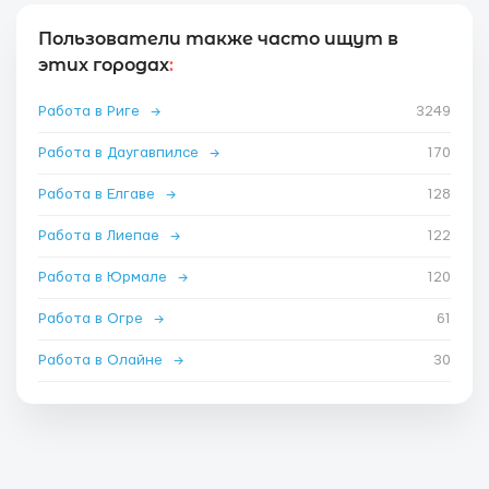
Пользователи также часто ищут в
этих городах
:
Работа в Риге
→
3249
Работа в Даугавпилсе
→
170
Работа в Елгаве
→
128
Работа в Лиепае
→
122
Работа в Юрмале
→
120
Работа в Огре
→
61
Работа в Олайне
→
30