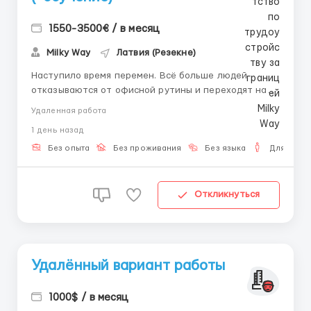
1550-3500€ / в месяц
Milky Way
Латвия (Резекне)
Наступило время перемен. Всё больше людей
отказываются от офисной рутины и переходят на
удалённые форматы заработка. Мир цифровых
Удаленная работа
решений открыт каждому — и мы готовы провести
1 день назад
вас в одну из самых доходных сфер. К Р И П Т О
ИНДУСТРИЯ Наш проект работает в этой самой
Без опыта
Без проживания
Без языка
Для мужч
совре...
Откликнуться
Удалённый вариант работы
1000$ / в месяц