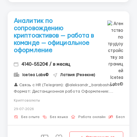
Аналитик по
сопровождению
криптоактивов — работа в
команде — официальное
оформление
4140-5520€ / в месяц
Icetea Labs©
Латвия (Резекне)
👤 Связь с HR (Telegram): @aleksandr_barabashov
Формат: Дистанционная работа Оформление:
Официальный договор сотрудничества
Криптовалюты
«Официальное оформление и работа в команде
29-07-2026
профессионалов — надежный фундамент для
Вашего профессионального развития.»
Без опыта
Без языка
Работа онлайн
Бесплатная
Сопровождение криптоакти...