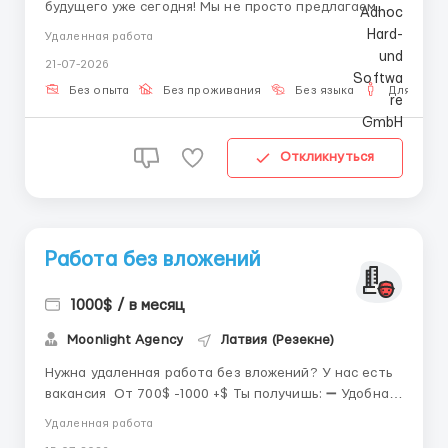
будущего уже сегодня! Мы не просто предлагаем
работу — мы даём возможность расти, развиваться
Удаленная работа
и добиваться настоящих результатов! Стань частью
21-07-2026
команды, которая помогает людям по всему миру
менять свою жизнь к лучшему. ...
Без опыта
Без проживания
Без языка
Для мужч
Откликнуться
Работа без вложений
1000$ / в месяц
Moonlight Agency
Латвия (Резекне)
Нужна удаленная работа без вложений? У нас есть
вакансия От 700$ -1000 +$ Ты получишь: ➖ Удобная,
интересная и главное – бесплатная система
Удаленная работа
обучения; ➖ График работы – свободный;