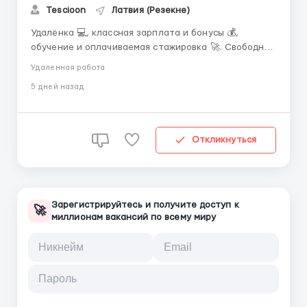
Tescioon
Латвия (Резекне)
Удалёнка 💻, классная зарплата и бонусы 💰,
обучение и оплачиваемая стажировка 🚀. Свободный
график — работай, когда удобно 🕐. От тебя нужно
Удаленная работа
только желание, устройство с интернетом, а также
5 дней назад
умение общаться с людьми 💬. Если отзывается —
пиши скорее в Telegram: @works0102 ...
Откликнуться
Зарегистрируйтесь и получите доступ к
🚀
миллионам вакансий по всему миру