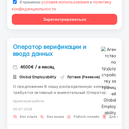
условия использования
политику
Я принимаю
и
конфиденциальности
Зарегистрироваться
Оператор верификации и
ввода данных
4600€ / в месяц
Global Employability
Латвия (Резекне)
О предложении В нашу распределенную команду
требуется активный и внимательный Оператор
верификации и ввода данных. Не волнуйтесь, если у
Удаленная работа
вас нет опыта — мы обучаем с нуля и предоставляем
30-07-2026
все материалы. Задачи Перенос данных из одних
систем в другие. Заполнение станда...
Без опыта
Без языка
Работа онлайн
Для гражд