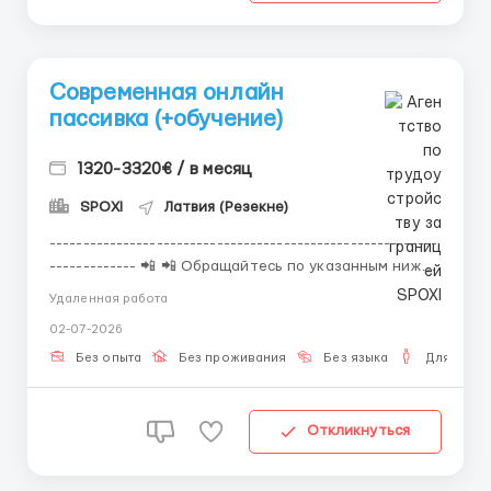
Современная онлайн
пассивка (+обучение)
1320-3320€ / в месяц
SPOXI
Латвия (Резекне)
----------------------------------------------------------
------------- 📲 📲 Обращайтесь по указанным ниже
контактам! 📲 📲 На сайте отклики обрабатываются
Удаленная работа
с задержкой! -------------------------------------------
02-07-2026
---------------------------- Лучший способ приличного
удаленного заработка доступен к...
Без опыта
Без проживания
Без языка
Для мужч
Откликнуться