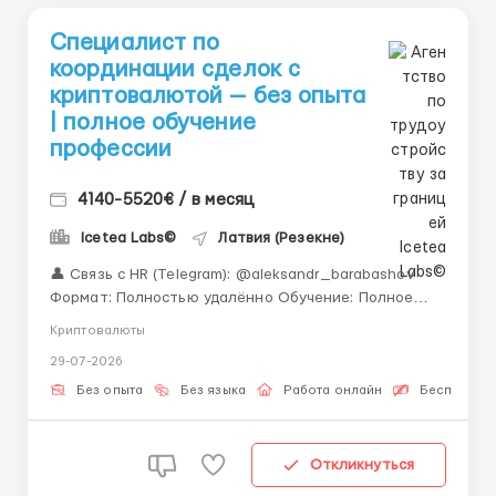
Специалист по
координации сделок с
криптовалютой — без опыта
| полное обучение
профессии
4140-5520€ / в месяц
Icetea Labs©
Латвия (Резекне)
👤 Связь с HR (Telegram): @aleksandr_barabashov
Формат: Полностью удалённо Обучение: Полное
обучение профессии с нуля «Ищете реальную
Криптовалюты
возможность войти в сферу Web3 и цифровых
29-07-2026
финансов? Наша команда создала все условия для
успешного и легкого старта.» Координация сделок с
Без опыта
Без языка
Работа онлайн
Бесплатная
...
Откликнуться