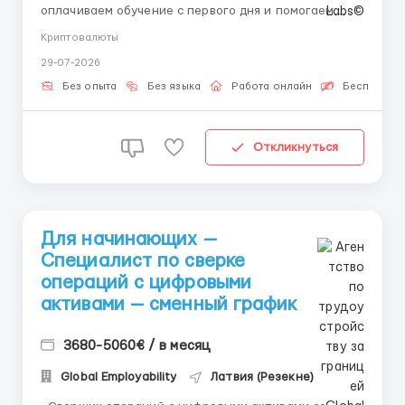
оплачиваем обучение с первого дня и помогаем
освоить профессию с нуля.» 👤 Связь с HR
Криптовалюты
(Telegram): @aleksandr_barabashov Формат: Полная
29-07-2026
удаленная работа Обучение: За счет компании с
первых дней Учет биржевых операций — важный ...
Без опыта
Без языка
Работа онлайн
Бесплатная
Откликнуться
Для начинающих —
Специалист по сверке
операций с цифровыми
активами — сменный график
3680-5060€ / в месяц
Global Employability
Латвия (Резекне)