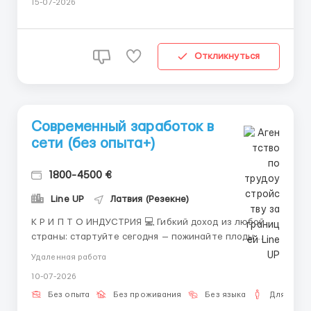
15-07-2026
Требования к кандидату: ➖ От 18 лет; ➖ Наличие
ноутбука или ПК (компьютер) ➖ Целеустре...
Откликнуться
Современный заработок в
сети (без опыта+)
1800-4500 €
Line UP
Латвия (Резекне)
К Р И П Т О ИНДУСТРИЯ 💻 Гибкий доход из любой
страны: стартуйте сегодня — пожинайте плоды
завтра** Удалёнка с нами — это современный
Удаленная работа
инструмент управления своим временем и деньгами.
10-07-2026
Особенно если вы живёте за границей и не хотите
быть привязаны к одному и...
Без опыта
Без проживания
Без языка
Для мужч