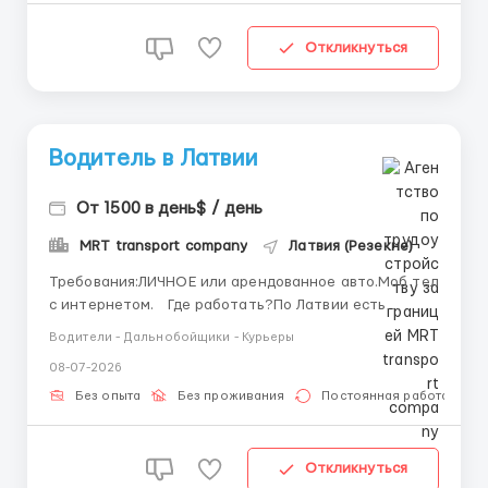
Откликнуться
Водитель в Латвии
От 1500 в день$ / день
MRT transport company
Латвия (Резекне)
Требования:ЛИЧНОЕ или арендованное авто.Моб тел
с интернетом. Где работать?По Латвии есть
несколько маршрутов Условия работы:Перевозим
Водители - Дальнобойщики - Курьеры
грузы ,оказываем трансферы.Оплата после каждого
08-07-2026
рейса. Ввтсап +359886140986,телеграм
@M_R_T_80 ...
Без опыта
Без проживания
Постоянная работа
Откликнуться