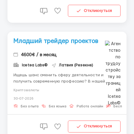
Откликнуться
Младший трейдер проектов
4600€ / в месяц
Icetea Labs©
Латвия (Резекне)
Ищешь шанс сменить сферу деятельности и
получить современную профессию? В нашей
команде ты начнешь зарабатывать и обучаться с
Криптовалюты
первого дня под руководством личного наставника.
30-07-2026
👤 Наш HR-менеджер в Telegram: @ELiza_harisova
Icetea Labs строит финансовую инфраструктуру
Без опыта
Без языка
Работа онлайн
Бесплатная
Web3. Наши передовые протоко...
Откликнуться