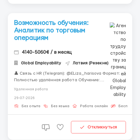
Возможность обучения:
Аналитик по торговым
операциям
4140-5060€ / в месяц
Global Employability
Латвия (Резекне)
👤 Связь с HR (Telegram): @ELiza_harisova Формат:
Полностью удалённая работа Обучение:
Предусмотрено с первого дня «Вам кажется, что для
Удаленная работа
работы в финтехе нужен прошлый опыт? Мы
29-07-2026
доказываем обратное и обучаем целеустремленных
кандидатов с нуля.» Анализ торговых операций
Без опыта
Без языка
Работа онлайн
Бесплатная
&mda...
Откликнуться