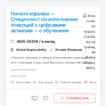
Начало карьеры —
Специалист по исполнению
операций с цифровыми
активами — с обучением
4600-5520€ / в месяц
Global Employability
Латвия (Резекне)
«Начало карьеры в сфере исполнения операций —
это отличный старт для быстрого развития в сфере
IT.» 👤 Связь с HR (Telegram): @Vitaliy_Onosov_HR
Удаленная работа
Формат: Полностью удалённая работа Обучение: С
29-07-2026
первого дня работы Исполнение операций с
цифровыми активами позволяет подде...
Без опыта
Без языка
Работа онлайн
Бесплатная
Откликнуться