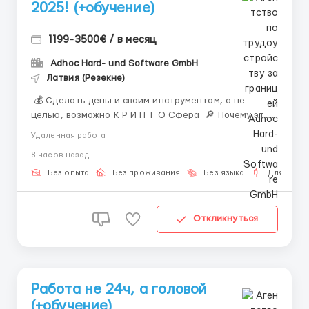
2025! (+обучение)
1199-3500€ / в месяц
Adhoc Hard- und Software GmbH
Латвия (Резекне)
💰 Сделать деньги своим инструментом, а не
целью, возможно К Р И П Т О Сфера 🔎 Почему это
актуально В современном мире мало просто «иметь
Удаленная работа
работу». Многие задумываются о том, как
8 часов назад
приумножить свой бюджет, чтобы деньги не просто
лежали без дела, а работа...
Без опыта
Без проживания
Без языка
Для мужч
Откликнуться
Работа не 24ч, а головой
(+обучение)