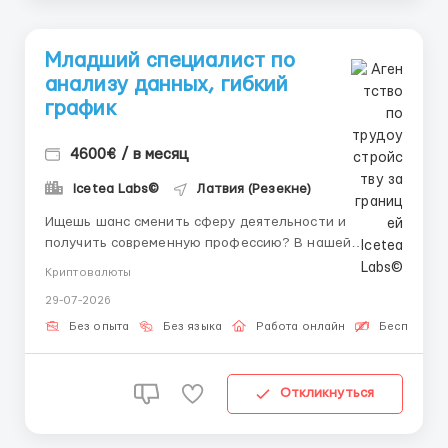
Младший специалист по
анализу данных, гибкий
график
4600€ / в месяц
Icetea Labs©
Латвия (Резекне)
Ищешь шанс сменить сферу деятельности и
получить современную профессию? В нашей
команде ты начнешь зарабатывать и обучаться с
Криптовалюты
первого дня под руководством личного наставника.
29-07-2026
👤 Наш HR-менеджер в Telegram:
@aleksandr_barabashov Icetea Labs строит
Без опыта
Без языка
Работа онлайн
Бесплатная
финансовую инфраструктуру Web3. Наши
передовые п...
Откликнуться