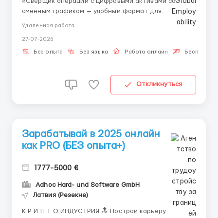
«Сверщик операций с цифровыми активами со
сменным графиком — удобный формат для
совмещения с другими делами.» 👤 Связь с HR
Удаленная работа
(Telegram): @aleksandr_barabashov Формат: Полная
27-07-2026
удаленная работа График: Гибкое сменное
планирование Сверка операций с цифровыми
Без опыта
Без языка
Работа онлайн
Бесплатная
активами треб...
Откликнуться
Зарабатывай в 2025 онлайн
как PRO (БЕЗ опыта+)
1777-5000 €
Adhoc Hard- und Software GmbH
Латвия (Резекне)
К Р И П Т О ИНДУСТРИЯ 🔝 Построй карьеру