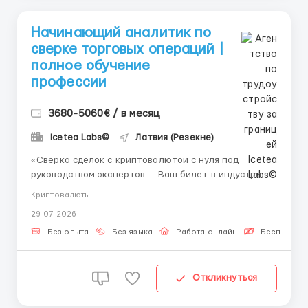
Начинающий аналитик по
сверке торговых операций |
полное обучение
профессии
3680-5060€ / в месяц
Icetea Labs©
Латвия (Резекне)
«Сверка сделок с криптовалютой с нуля под
руководством экспертов — Ваш билет в индустрию
Web3-технологий.» 👤 Связь с HR (Telegram):
Криптовалюты
@Vitaliy_Onosov_HR Формат: Полностью удалённо
29-07-2026
Обучение: Полное обучение профессии Сверка
торговых операций позволяет отслеживать точно...
Без опыта
Без языка
Работа онлайн
Бесплатная
Откликнуться