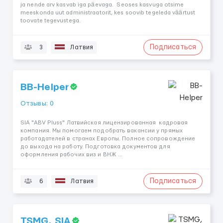
ja nende arv kasvab iga päevaga. Seoses kasvuga otsime
meeskonda uut administraatorit, kes soovib tegeleda väärtust
toovate tegevustega.
Подписаться
3
Латвия
BB-Helper
Отзывы: 0
SIA "ABV Pluss" Латвийская лицензированная кадровая
компания. Мы помогаем подобрать вакансии у прямых
работадателей в странах Европы. Полное сопровождение
до выхода на работу. Подготовка документов для
оформления рабочих виз и ВНЖ ...
Подписаться
6
Латвия
TSMG, SIA