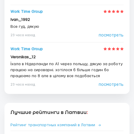
Work Time Group
Ivan_1992
Все гуд, дякую
посмотреть
23 часа назад
Work Time Group
Veronikas_12
Їхала в Нідерланди по А1 через польщу, дякую за роботу
працюю на сироварні. хотілося б більше годин бо
працюємо по 8 але в цілому все подобається
посмотреть
23 часа назад
Лучшие рейтинги в Латвии
:
Рейтинг транспортных компаний в Латвии
→