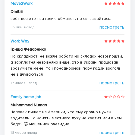
Move2Work
Dmitrii
врёт всё этот виталик! обманет, не связывайтесь.
посмотреть
35 мин. назад
Work Way
Гриша Федоренко
По складності не важче роботи на складах нової пошти,
а зарплатня незрівняно вище, хто в Україні працював
зрозумієте мене, та і понаднормові пару годин взагалі
не відчуваються
посмотреть
17 часов назад
Family home job
Muhammed Numan
Человек пишет из Америки, что ему срочно нужен
водитель... а нанять местного духу не хватит или в чем
беда? 🤣 мошенник очевидно
посмотреть
18 часов назад