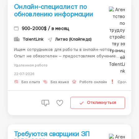
Онлайн-специалист по
обновлению информации
900-2000$ / в месяц
TalentLink
Литва (Клайпеда)
Ищем сотрудников для работы в онлайн-чатах.
Опыт не обязателен — предоставляем обучение.
Что предлагаем: Работа из дома; Гибкий график;
Удаленная работа
Своевременные выплаты + бонусная система;
22-07-2026
Бесплатное обучение; Помощь куратора на
протяжении всей работы. Что нужно делать: Вести
Без опыта
Без языка
Работа онлайн
Срочная р
...
Откликнуться
Требуются сварщики ЗП