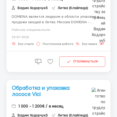
Вадим Ходорчук5
Литва (Клайпеда)
DOMEINA является лидером в области упаковки и
продажи овощей в Литве. Миссия DOMEINA -
способствовать развитию устойчивого сельского
Рабочие специальности
хозяйства с помощью инновационных тепличных
29-07-2026
решений и высококачественных овощей. Закупке
овощей происходит только на проверенных фермах
Без опыта
Постоянная работа
Без языка
Беспла
и продаже ...
Откликнуться
Обработка и упаковка
лосося Vici
1 000 - 1 200€ / в месяц
Вадим Ходорчук5
Литва (Клайпеда)