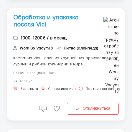
Обработка и упаковка
лосося Vici
1000-1200€ / в месяц
Work By Vadym18
Литва (Клайпеда)
Компания Vici - один из крупнейших производителей
сурими и рыбной кулинарии в мире.
Продукция Vici поставляется более чем в 40 стран
Рабочие специальности
мира. Главный офис компании находится в Каунасе,
24-07-2026
а производство в городе Плунге. За детальною
інформацією звертайтесь за номером або пишіт...
Без опыта
С проживанием
Постоянная работа
Откликнуться