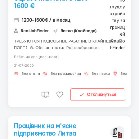
1600 €
1200-1600€ / в месяц
RealJobFinder
Литва (Клайпеда)
ТРЕБУЮТСЯ ПОДСОБНЫЕ РАБОЧИЕ В КЛАЙПЕДСКИЙ
ПОРТ❗ 💪 Обязанности: Разнообразные
вспомогательные погрузочные работы, уборка,
Рабочие специальности
поддержание порядка в зависимости от ситуации.
21-07-2026
⏰ График работы: смены по 12 часов (−1 час обед): с
8:00 до 20:00 / с 20:00 до 8:00 с 7...
Без опыта
Без проживания
Без языка
Без поср
Откликнуться
Працівник на м'ясне
підприємство Литва