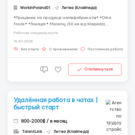
WorkInPoland01
Литва (Клайпеда)
*Працівник на продукції напівфабрикатів* *Orka
foods* *Локація:* Macenių (50 км від Klaipėda)
___________________________________
Рабочие специальности
___________ *Заробітна плата:* *1344.00 EUR
16-07-2026
брутто/місяць* 1344.00 EUR брутто/місяць - 1600.00
EUR брутто/місяць *900-1000* євро нетто при
Без опыта
С проживанием
Постоянная работа
роботі 168 годин. ...
Откликнуться
Удалённая работа в чатах |
быстрый старт
800-2000$ / в месяц
TalentLink
Литва (Клайпеда)