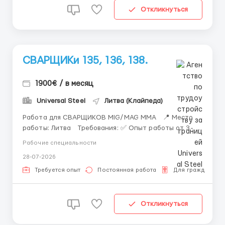
Откликнуться
СВАРЩИКи 135, 136, 138.
1900€ / в месяц
Universal Steel
Литва (Клайпеда)
Работа для СВАРЩИКОВ MIG/MAG MMA 📍 Место
работы: Литва Требования: ✅ Опыт работы от 3-х
лет; ✅ Сварка металлических конструкций (швы
Рабочие специальности
вертикальный, горизонтальный, потолок); ✅
28-07-2026
Сертификат сварщика. Мы Предлагаем: 👷
Стабильную работу круглый год ...
Требуется опыт
Постоянная работа
Для граждан СН
Откликнуться