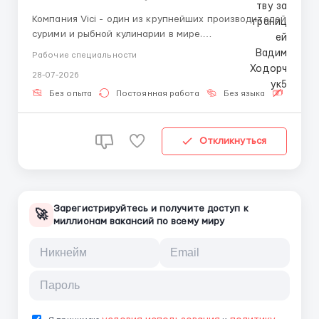
Компания Vici - один из крупнейших производителей
сурими и рыбной кулинарии в мире.
Продукция Vici поставляется более чем в 40 стран
Рабочие специальности
мира. Главный офис компании находится в Каунасе,
28-07-2026
а производство в городе Плунге. За детальною
інформацією звертайтесь за номером або пишіт...
Без опыта
Постоянная работа
Без языка
Беспла
Откликнуться
Зарегистрируйтесь и получите доступ к
🚀
миллионам вакансий по всему миру