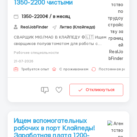
1350-2200 чистыми
1350-2200€ / в месяц
RealJobFinder
Литва (Клайпеда)
СВАРЩИК MIG/MAG В КЛАЙПЕДУ ⚙️🇱🇹 Ищем
сварщиков полуавтоматом для работы с
металлическими конструкциями в Литве. Работа в
Рабочие специальности
Клайпеде, также возможны проекты и командировки
21-07-2026
по Европе. Подходят русскоязычные кандидаты с
опытом MIG/MAG, в том числе те, кто уже находится
Требуется опыт
С проживанием
Постоянная работа
в Литве или другой стране ЕС....
Откликнуться
Ищем вспомогательных
рабочих в порт Клайпеды!
Заработная плата 1200-