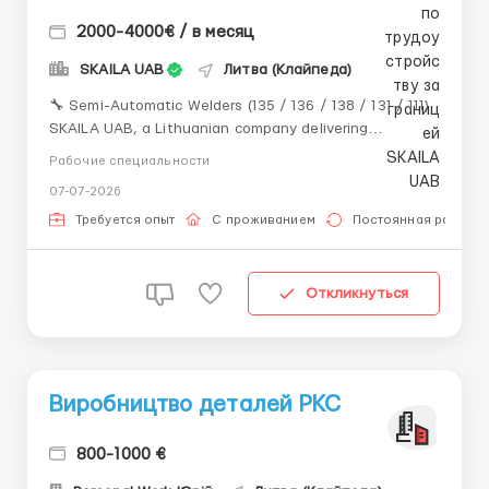
2000-4000€ / в месяц
SKAILA UAB
Литва (Клайпеда)
🔧 Semi-Automatic Welders (135 / 136 / 138 / 131 / 111)
SKAILA UAB, a Lithuanian company delivering
shipbuilding, ship repair, and heavy steel construction
Рабочие специальности
projects across the European Union. We are expanding
07-07-2026
our team and are looking for experienced Semi-
Automatic Welders for long-term projects...
Требуется опыт
С проживанием
Постоянная работа
Откликнуться
Виробництво деталей PKC
800-1000 €