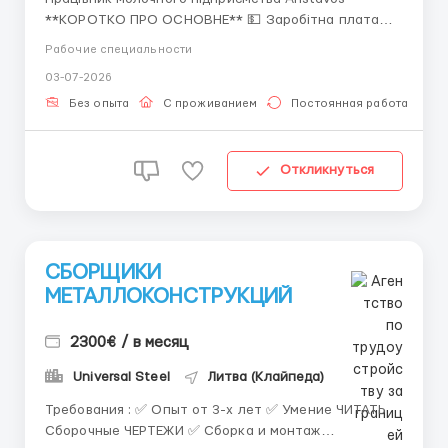
**КОРОТКО ПРО ОСНОВНЕ** 💵 Заробітна плата
1000 євро/місяць нетто; 💰 44 000 грн; 1080$; 📈
Рабочие специальности
Робота по 8 год/день; 👬 Для жінок до 60 років; 📜
03-07-2026
Біо, без активних захистів, на момент 24.02.2022
потрібно знаходитись в Україні, литовський захист;
Без опыта
С проживанием
Постоянная работа
🤝 Офіцій...
Откликнуться
СБОРЩИКИ
МЕТАЛЛОКОНСТРУКЦИЙ
2300€ / в месяц
Universal Steel
Литва (Клайпеда)
Требования : ✅ Опыт от 3-х лет ✅ Умение ЧИТАТЬ
Сборочные ЧЕРТЕЖИ ✅ Сборка и монтаж