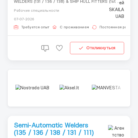
WELDERS (131 / 136 / 138) & SHIP HULL FITTERS (1st &
2nd Class) 📍 Location: Lithuania, with work
Рабочие специальности
assignments in Germany, Belgium, the Netherlands,
07-07-2026
and Sweden 🏭 Projects: Shipbuilding • Ship Repair •
Steel Structures • Bridge ...
Требуется опыт
С проживанием
Постоянная работа
Откликнуться
Semi-Automatic Welders
(135 / 136 / 138 / 131 / 111)