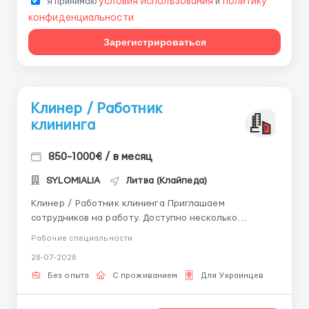
условия использования
политику
Я принимаю
и
конфиденциальности
Зарегистрироваться
Клинер / Работник
клининга
850-1000€ / в месяц
SYLOMIALIA
Литва (Клайпеда)
Клинер / Работник клининга Приглашаем
сотрудников на работу. Доступно несколько
направлений на выбор: Мобильные бригады
Рабочие специальности
(выездная уборка различных объектов) Уборка
28-07-2026
офисных помещений Уборка подъездов Условия
работы: Оплата: 5 € в час чистыми (нетто). ...
Без опыта
С проживанием
Для Украинцев