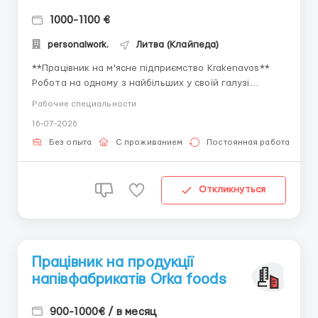
1000-1100 €
personalwork.
Литва (Клайпеда)
**Працівник на м'ясне підприємство Krakenavos**
Робота на одному з найбільших у своїй галузі
підприємств Литви. Фірма виробляє ковбаси,
Рабочие специальности
сирокопчені вироби, готове м'ясо (наприклад, на
16-07-2026
шашлик). **КОРОТКО ПРО ОСНОВНЕ** 💵 Заробітна
плата 4,40 євро/год нетто; 💰 1000-1100 євро нетто/
Без опыта
С проживанием
Постоянная работа
м...
Откликнуться
Працівник на продукції
напівфабрикатів Orka foods
900-1000€ / в месяц