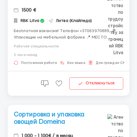
1500 €
RBK Litva
Литва (Клайпеда)
Бесплатная вакансия! Tелефон +37063970889, 🔎
Упаковщик на мебельной фабрике 📍 МЕСТО
РАБОТЫ: г.Клайпеда 📌 ТРЕБОВАНИЯ: - возраст 18-
Рабочие специальности
55 лет, мужчины и женщины - можно без опыта
2 часа назад
работы 💳 ОПЛАТА ТРУДА: - ставка 6 евро/час
нетто 📃 ОБЯЗАННОСТИ: - с...
Постоянная работа
Без языка
Для граждан СНГ
Откликнуться
Сортировка и упаковка
овощей Domeina
1 000 - 1 100€ / в месяц