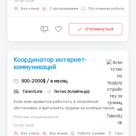
29-06-2026
високу оцінку споживачів завдяки своїй винятковій
якості, відмінному смаку, поживним властивост...
Без опыта
С проживанием
Постоянная работа
Откликнуться
Координатор интернет-
коммуникаций
900-2000$ / в месяц
TalentLink
Литва (Клайпеда)
Если вам нравится работать в спокойной
обстановке и выполнять задачи за компьютером,
эта вакансия может вам подойти. Мы предлагаем: •
Рабочие специальности
Работу без офиса и поездок. • Пошаговое обучение.
23-06-2026
• Помощь команды на старте. • Перспективы
профессионального роста. Что входит в рабо...
Без опыта
Без языка
Работа онлайн
Срочная р