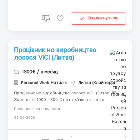
Откликнуться
Працівник на виробництво
лосося VICI (Литва)
1300€ / в месяц
Personal Work Наталія
Литва (Клайпеда)
Працівник на виробництво лосося VICI (Литва) 💶
Зарплата: 1000–1300 € нетто/міс (+нічні та
понаднормові) 🕗 Графік: 12 год/день, денні та нічні
Рабочие специальности
зміни (2/2) 👫 Жінки, чоловіки до 59 років 🏠
23-06-2026
Проживання безкоштовне, Wi-Fi, холодильник,
харчування безкоштовне 📌 Локація: Maceniai, 56 км
від ...