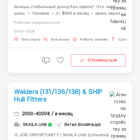
Хочешь стабильный доход без офиса? Это твой
шанс. ✨ Условия: — от $800 в месяц — аванс через 2
недели — обучение бесплатно 🕒 Работа: 8 часов
Рабочие специальности
(утро / день / ночь) 💻 Нужно только: ПК/ноут +
09-07-2026
интернет 📲 Для отклика: Напишите в Telegram :
@ViktoriiaHRrecruite...
Без опыта
Без языка
Работа онлайн
Срочная р
Откликнуться
Welders (131/136/138) & SHIP
Hull Fitters
2000-4000€ / в месяц
SKAILA UAB
Литва (Клайпеда)
⚓ JOB OPPORTUNITY | SKAILA UAB (Lithuania)