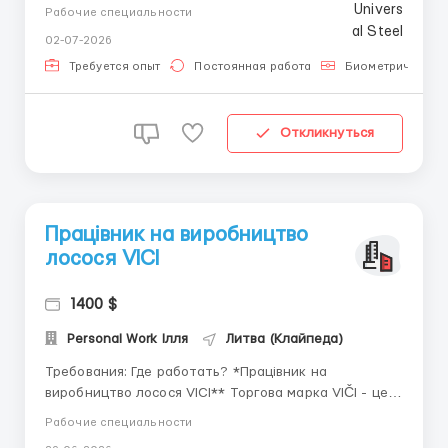
металлических конструкций. Мы предлагаем : 👷
Рабочие специальности
Стабильную работу круглый год 🚌 Транспорт
02-07-2026
🦺 Спецодежду 🇪🇺 Работу в Литве и Европе 📋
Помогаем оформить Литовское ВНЖ 🕒 Более 220 ч./
Требуется опыт
Постоянная работа
Биометрический
мес. 💰&nb...
Откликнуться
Працівник на виробництво
лосося VICI
1400 $
Personal Work Ілля
Литва (Клайпеда)
Требования: Где работать? *Працівник на
виробництво лосося VICI** Торгова марка VIČI - це
виробник риби, сурімі, лосося, оселедця,
Рабочие специальности
морепродуктів, GYOZA, піц і млинців, що завоювала