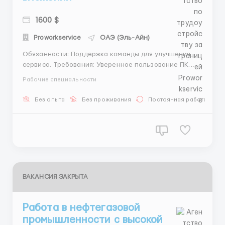
1600 $
Proworkservice
ОАЭ (Эль-Айн)
Обязанности: Поддержка команды для улучшения
сервиса. Требования: Уверенное пользование ПК.
Желание учиться и развиваться. Мы предлагаем:
Рабочие специальности
Гибкий график работы. Обучение за счёт компании.
Дружелюбный коллектив. Контакты: 📲 WhatsApp: +7
Без опыта
Без проживания
Постоянная работа
980 563 47 23 💬 Telegram...
ВАКАНСИЯ ЗАКРЫТА
Работа в нефтегазовой
промышленности с высокой