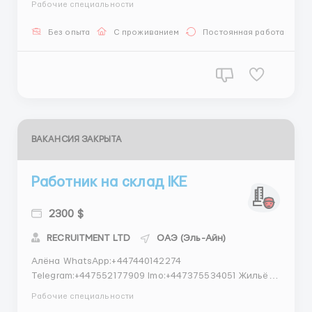
Рабочие специальности
Работа физически несложная; -можно без навыков и
знания языка(всему обучают,ещё и обучение
Без опыта
С проживанием
Постоянная работа
оплачиваемое); -ночные смены по желанию
сотрудника; -бесплатное...
ВАКАНСИЯ ЗАКРЫТА
Работник на склад IKE
2300 $
RECRUITMENT LTD
ОАЭ (Эль-Айн)
Алёна WhatsApp:+447440142274
Telegram:+447552177909 Imo:+447375534051 Жильё
предоставляется. Помогаем,консультируем и
Рабочие специальности
содействуем в получении визы. Нам нужны: Мужчины