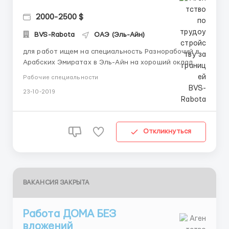
2000-2500 $
BVS-Rabota
ОАЭ (Эль-Айн)
для работ ищем на специальность Разнорабочий в
Арабских Эмиратах в Эль-Айн на хороший оклад
2000-2500 euro зп выдается раз 2 недели, нужен
Рабочие специальности
рабочий квалифицированный хороший работник, не
23-10-2019
требуется владения местным языком, важен опыт
работы. Более детально об условиях: от 6 до 10
часов в день 5 дней, ...
Откликнуться
ВАКАНСИЯ ЗАКРЫТА
Работа ДОМА БЕЗ
вложений