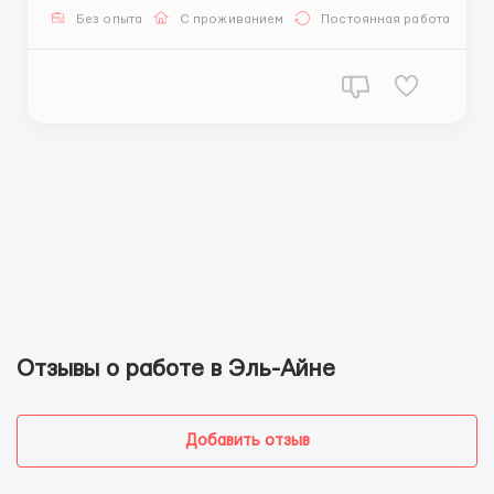
и женщины, семейные пары. Возраст: 18-65 лет Язык
Без опыта
С проживанием
Постоянная работа
не требуется (на работе будет русскоговорящий
куратор, который б...
Отзывы о работе в Эль-Айне
Добавить отзыв