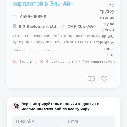
зарплатой в Эль-Айн
4599-6999 $
BIG Employment Ltd.
ОАЭ (Эль-Айн)
Описание вакансии (Работа на платформах и на
суше). Для обслуживания, ремонта нефте-газовых
объектов, энергетических и буровых установок,
Рабочие специальности
зданий, сооружений, оборудования требуются:
мужчины, женщины, семейные пары, бригады.
Без опыта
С проживанием
Постоянная работа
Перечень профессий: • сварщик, • электрик, • о...
Зарегистрируйтесь и получите доступ к
🚀
миллионам вакансий по всему миру