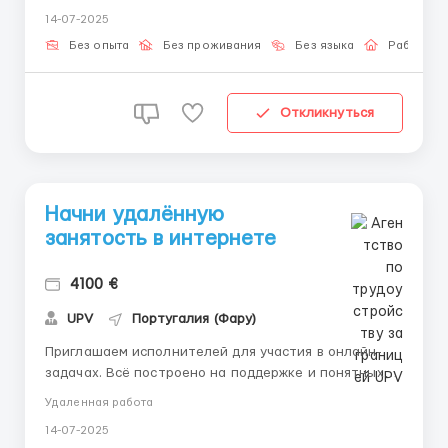
платформе с инструкциями • Возможность выбирать
14-07-2025
темп • Безопасный и понятный процесс Что нужно
от вас: • Внимание к деталям &bul...
Без опыта
Без проживания
Без языка
Работа о
Откликнуться
Начни удалённую
занятость в интернете
4100 €
UPV
Португалия (Фару)
Приглашаем исполнителей для участия в онлайн-
задачах. Всё построено на поддержке и понятных
действиях. Что вы получите: • Введение от опытных
Удаленная работа
участников • Простые действия без технических
14-07-2025
требований • Контакт с наставником • Возможность