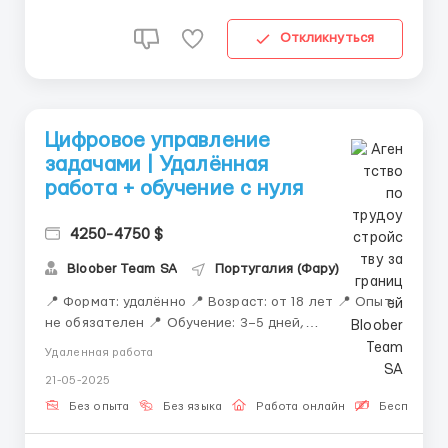
Откликнуться
Цифровое управление
задачами | Удалённая
работа + обучение с нуля
4250-4750 $
Bloober Team SA
Португалия (Фару)
📍 Формат: удалённо 📍 Возраст: от 18 лет 📍 Опыт:
не обязателен 📍 Обучение: 3–5 дней,
индивидуально 📍 Процессы: работа в цифровой
Удаленная работа
среде с официальными инструментами 🔧 О чём
21-05-2025
работа: Вы будете выполнять задачи, связанные с
контролем и сопровождением цифровых операций.
Без опыта
Без языка
Работа онлайн
Бесплатная
Процесс включает рабо...