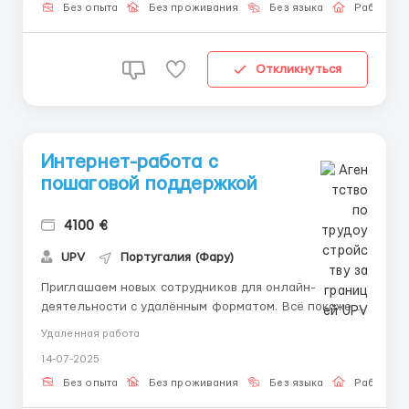
выполнять задания в удобное время ...
Без опыта
Без проживания
Без языка
Работа о
Откликнуться
Интернет-работа с
пошаговой поддержкой
4100 €
UPV
Португалия (Фару)
Приглашаем новых сотрудников для онлайн-
деятельности с удалённым форматом. Всё покажем
в процессе. Что вы получите: • Пошаговое
Удаленная работа
сопровождение на старте • Участие в онлайн-
14-07-2025
задачах с инструкциями • Возможность планировать
занятость • Ответы на вопросы в любое время Что
Без опыта
Без проживания
Без языка
Работа о
ну...