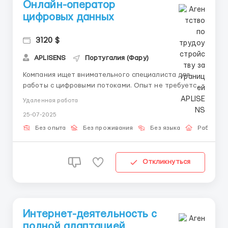
Онлайн-оператор
цифровых данных
3120 $
APLISENS
Португалия (Фару)
Компания ищет внимательного специалиста для
работы с цифровыми потоками. Опыт не требуется
— обучение предоставляется. Задачи: Выполнение
Удаленная работа
заданий в цифровом интерфейсе Отслеживание
25-07-2025
результатов по заданной модели Своевременная
корректировка в случае отклонений Поддержка
Без опыта
Без проживания
Без языка
Работа о
связи с к...
Откликнуться
Интернет-деятельность с
полной адаптацией