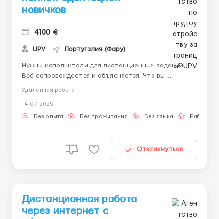
новичков
4100 €
UPV
Португалия (Фару)
Нужны исполнители для дистанционных заданий.
Всё сопровождается и объясняется. Что вы
получите: • Платформу для работы • Поддержку на
Удаленная работа
каждом шаге • Пошаговые действия • Возможность
14-07-2025
работы дома Что нужно от вас: • Телефон или
ноутбук • Готовность разбираться ...
Без опыта
Без проживания
Без языка
Работа о
Откликнуться
Дистанционная работа
через интернет с