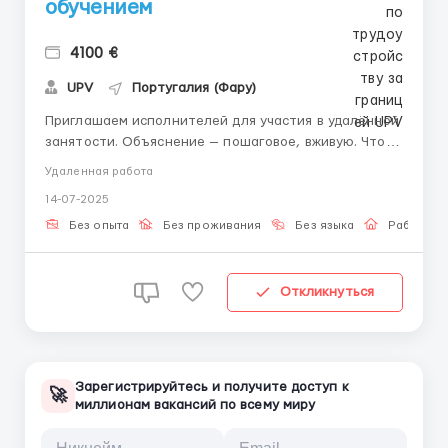
обучением
4100 €
UPV
Португалия (Фару)
Приглашаем исполнителей для участия в удалённой
занятости. Объяснение — пошаговое, вживую. Что
вы получите: • Задания с понятным описанием •
Удаленная работа
Введение в процесс • Помощь от куратора • Участие
14-07-2025
без жёстких требований Что нужно от вас: •
Готовность читать инстру...
Без опыта
Без проживания
Без языка
Работа о
Откликнуться
Зарегистрируйтесь и получите доступ к
🚀
миллионам вакансий по всему миру