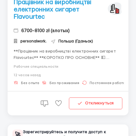
Працівник на виробництві
електронних сигарет
Flavourteс
6700-8100 zł (злотых)
personalwork.
Польша (Гданьск)
**Працівник на виробництві електронних сигарет
Flavourteс** **КОРОТКО ПРО ОСНОВНЕ** 💵
Заробітна плата 25,00 зл. нетто 💰 6700-8100 зл
Рабочие специальности
нетто, 67 000 - 82 000 грн; 1400-1930$; 📈 Робота по
12 часов назад
8-12 год/день; 👬 Для жінок, чоловіків, пар до 55
років; 📜 Біо або “укр. паспорт+Pesel...
Без опыта
Без проживания
Постоянная работа
Откликнуться
Зарегистрируйтесь и получите доступ к
🚀