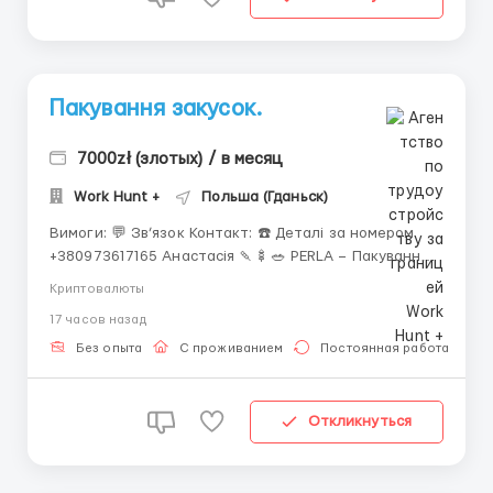
Пакування закусок.
7000zł (злотых) / в месяц
Work Hunt +
Польша (Гданьск)
Вимоги: ​​​​💬 Зв’язок Контакт: ☎️ Деталі за номером
+380973617165 Анастасія 🍡🍢🥗 PERLA – Пакування
закусок (Глобіно) ✅ Вакансія актуальна 👩‍👨‍👧
Криптовалюты
Потрібно 10 кандидатів: чоловіки, жінки, пари до 47
17 часов назад
років (Україна) 🏭 Виробництво закусок, салатів,
ролів, хумусу 📦 Об...
Без опыта
С проживанием
Постоянная работа
Откликнуться