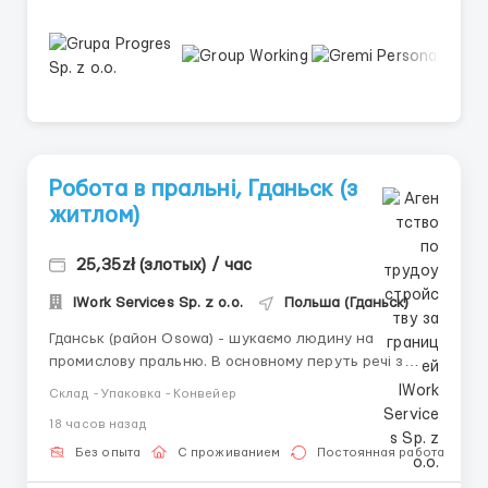
Робота в пральні, Гданьск (з
житлом)
25,35zł (злотых) / час
IWork Services Sp. z o.o.
Польша (Гданьск)
Гданськ (район Osowa) - шукаємо людину на
промислову пральню. В основному перуть речі з
готелів: постільну білизну, халати, рушники.
Склад - Упаковка - Конвейер
Процеси різні: завантажувати в машинку, діставати,
18 часов назад
розвішувати, працювати з пресом (залежно від того,
куди поставлять). Графік: 2 зміни, перша від 7
Без опыта
С проживанием
Постоянная работа
ранку,&nb...