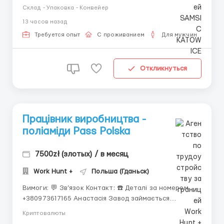
Гданську) 💰 5670-6000 zł брутто/місяць 📄 Umowa o
Склад - Упаковка - Конвейер
pracę ✅ Житло надаємо. ✅ Обов'язки: Комплектація
13 часов назад
замовлень згідно зі списком; Робота зі сканером;
Керування електричними візками для переміщен...
Требуется опыт
С проживанием
Для мужчин
Откликнуться
Працівник виробництва -
поліаміди Pass Polska
7500zł (злотых) / в месяц
Work Hunt +
Польша (Гданьск)
Вимоги: 💬 Зв’язок Контакт: ☎️ Деталі за номером
+380973617165 Анастасія Завод займається
виробництвом автомобільних компонентів, таких як:
Криптовалюты
гумові шланги для радіаторів, масел, паливних і