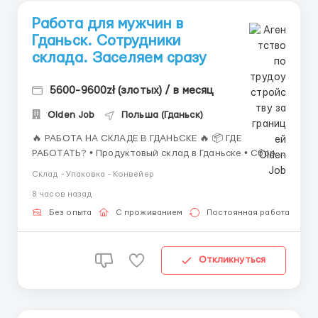
Работа для мужчин в
Гданьск. Сотрудники
склада. Заселяем сразу
5600-9600zł (злотых) / в месяц
Olden Job
Польша (Гданьск)
🔥 РАБОТА НА СКЛАДЕ В ГДАНЬСКЕ 🔥 📦 ГДЕ
РАБОТАТЬ? • Продуктовый склад в Гданьске • Сбор
заказов, сканирование и укладка товаров на палеты
Склад - Упаковка - Конвейер
• Работа в 2 смены по 8–10 часов • 5–6 рабочих дней
8 часов назад
в неделю • Польский язык не обязателен • Довоз до
работы ор...
Без опыта
С проживанием
Постоянная работа
Откликнуться