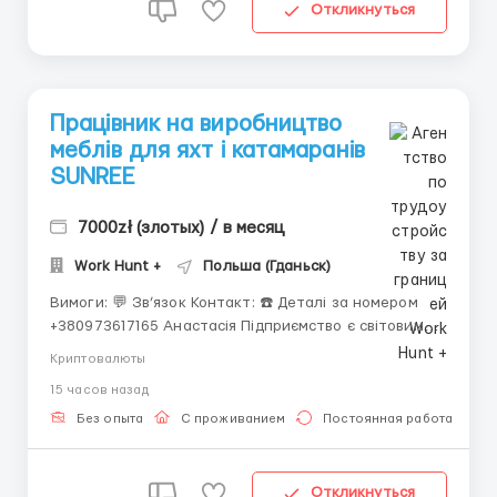
Откликнуться
Працівник на виробництво
меблів для яхт і катамаранів
SUNREE
7000zł (злотых) / в месяц
Work Hunt +
Польша (Гданьск)
Вимоги: 💬 Зв’язок Контакт: ☎️ Деталі за номером
+380973617165 Анастасія Підприємство є світовим
лідером у проєктуванні та будівництві вітрильних та
Криптовалюты
моторних катамаранів класу люкс. **ЗАРОБІТНА
15 часов назад
ПЛАТА** Середня заробітна плата: 5400-7300 зл/міс
нетто; 54 000-73 000 грн; 27,20 зл/год ...
Без опыта
С проживанием
Постоянная работа
Откликнуться