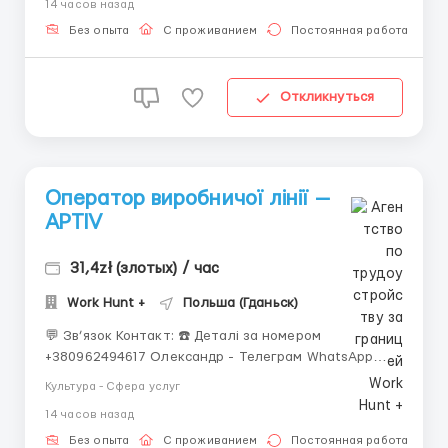
14 часов назад
працівників на виробництво. Місце роботи:
Kartoszyno (70 км від Гданська) Посада:...
Без опыта
С проживанием
Постоянная работа
Откликнуться
Оператор виробничої лінії —
APTIV
31,4zł (злотых) / час
Work Hunt +
Польша (Гданьск)
💬 Зв’язок Контакт: ☎️ Деталі за номером
+380962494617 Олександр - Телеграм WhatsApp
+380988289886 Олександр - Вайбер ⚙️ Оператор
Культура - Сфера услуг
виробничої лінії — APTIV Локація: Gdańsk 💰
14 часов назад
Заробітна плата 31.40 PLN брутто/година 31.40 PLN
нетто — для сту...
Без опыта
С проживанием
Постоянная работа