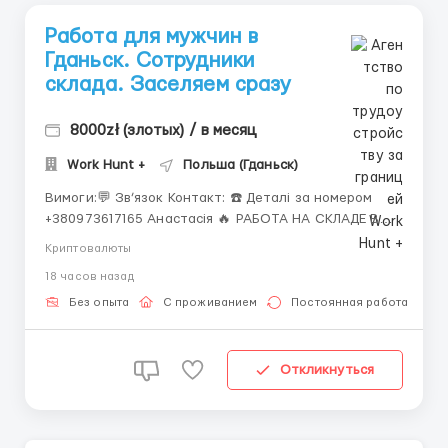
Работа для мужчин в
Гданьск. Сотрудники
склада. Заселяем сразу
8000zł (злотых) / в месяц
Work Hunt +
Польша (Гданьск)
Вимоги:💬 Зв’язок Контакт: ☎️ Деталі за номером
+380973617165 Анастасія 🔥 РАБОТА НА СКЛАДЕ В
ГДАНЬСКЕ 🔥 📦 ГДЕ РАБОТАТЬ? • Продуктовый склад
Криптовалюты
в Гданьске • Сбор заказов, сканирование и укладка
18 часов назад
товаров на палеты • Работа в 2 смены по 8–10 часов
• 5–6 ра...
Без опыта
С проживанием
Постоянная работа
Откликнуться