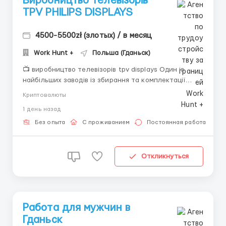
Виробництво телевізорів
TPV PHILIPS DISPLAYS
4500-5500zł (злотых) / в месяц
Work Hunt +
Польша (Гданьск)
📺 виробництво телевізорів tpv displays Один із
найбільших заводів із збирання та комплектації
телевізорів. 💰 заробітна плата • 4500–5500 зл/міс
Криптовалюты
нетто (із урахуванням премій та надгодин) • 4300
1 день назад
зл/міс брутто — базова початкова ставка • доплати
та премії: ...
Без опыта
С проживанием
Постоянная работа
Откликнуться
Работа для мужчин в
Гданьск