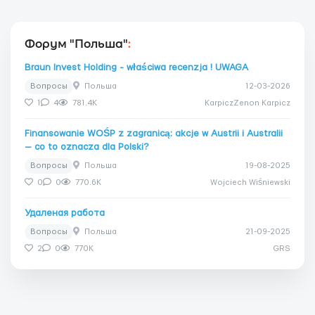
Форум "Польша"
:
Braun Invest Holding - właściwa recenzja ! UWAGA
Вопросы
Польша
12-03-2026
1
4
781.4K
KarpiczZenon Karpicz
Finansowanie WOŚP z zagranicą: akcje w Austrii i Australii
— co to oznacza dla Polski?
Вопросы
Польша
19-08-2025
0
0
770.6K
Wojciech Wiśniewski
Удаленая работа
Вопросы
Польша
21-09-2025
2
0
770K
GRS