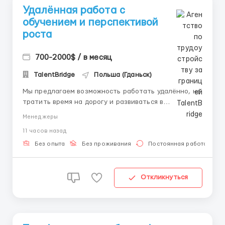
Удалённая работа с
обучением и перспективой
роста
700-2000$ / в месяц
TalentBridge
Польша (Гданьск)
Мы предлагаем возможность работать удалённо, не
тратить время на дорогу и развиваться в
комфортных условиях. 📌 Что нужно для старта: • ПК
Менеджеры
или ноутбук. • Стабильный интернет. • Желание
11 часов назад
работать и зарабатывать. 📌 Основные задачи: •
Общение в текстовом формате. • Раб...
Без опыта
Без проживания
Постоянная работа
Откликнуться