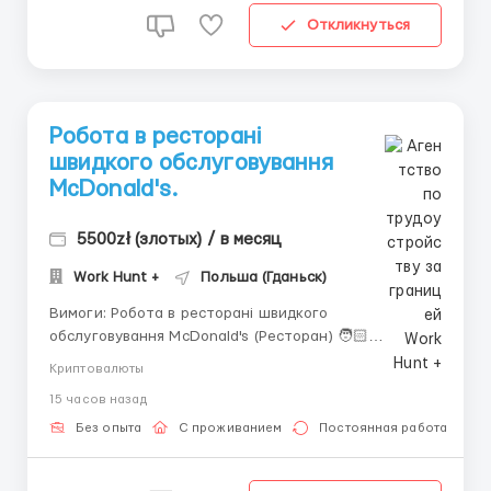
Откликнуться
Робота в ресторані
швидкого обслуговування
McDonald's.
5500zł (злотых) / в месяц
Work Hunt +
Польша (Гданьск)
Вимоги: Робота в ресторані швидкого
обслуговування McDonald's (Ресторан) 🧑🏻
Кандидати: Чоловіки, жінки, сімейні пари віком до 55
Криптовалюты
років. 📍 Місто праці: Польща, Nowy Dwór Gdański,
15 часов назад
Warszawska 2i (~40 км від Gdańsk). 💵 Зарплата:
- Заробітна плата становить 4806-5200 z...
Без опыта
С проживанием
Постоянная работа