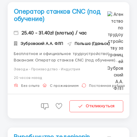
Оператор станков CNC (под
обучение)
25.40 - 31.40zł (злотых) / час
Зубровский А.А. ФЛП
Польша (Гданьск)
Бесплатное и официальное трудоустройство!
Вакансия: Оператор станков CNC (под обучение).
Описание вакансии: фирма занимается обработкой
Заводы - Производство - Индустрия
металла и пластика. Выполняет различные виды
20 часов назад
работ: точение, фрезерование, сверление,
нарезание резьбы, сварку, шлифование и
Без опыта
С проживанием
Постоянная работа
пескоструйную обрабо...
Откликнуться