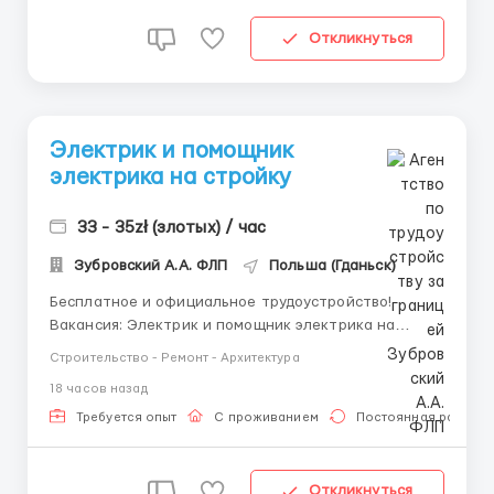
Откликнуться
Электрик и помощник
электрика на стройку
33 - 35zł (злотых) / час
Зубровский А.А. ФЛП
Польша (Гданьск)
Бесплатное и официальное трудоустройство!
Вакансия: Электрик и помощник электрика на
стройку. Обязанности: -монтаж кабельных трасс;
Строительство - Ремонт - Архитектура
-прокладка электрических кабелей и проводов;
18 часов назад
-монтаж освещения; -сборка и подключение
простых электрощитков; -подключение проводов и
Требуется опыт
С проживанием
Постоянная работа
кабелей в...
Откликнуться