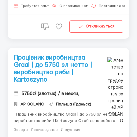
період...
Требуется опыт
С проживанием
Постоянная работа
Откликнуться
Працівник виробництва
Graal | до 5750 зл нетто |
виробництво риби |
Kartoszyno
5750zł (злотых) / в месяц
AP SOLANO
Польша (Гданьск)
Працівник виробництва Graal | до 5750 зл нетто |
виробництво риби | Kartoszyno Стабільна робота на
підприємстві Graal – виробнику якісних рибних
Заводы - Производство - Индустрия
консервів та салатів! Компанія Graal запрошує