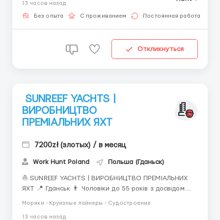
13 часов назад
металевих трубок для коробок передач і систем
охолодження. Виробляє цілі збіркові групи для:
Без опыта
С проживанием
Постоянная работа
паливних...
Откликнуться
SUNREEF YACHTS |
ВИРОБНИЦТВО
ПРЕМІАЛЬНИХ ЯХТ
7200zł (злотых) / в месяц
Work Hunt Poland
Польша (Гданьск)
⛵ SUNREEF YACHTS | ВИРОБНИЦТВО ПРЕМІАЛЬНИХ
ЯХТ 📍 Гданськ 👨 Чоловіки до 55 років з досвідом
шліфування або ламінування 💰 Оплата: 🔹 31,33 zł
Моряки - Круизные лайнеры - Судостроение
netto/год 🔹 38,80 zł netto/год — студентам до 26
13 часов назад
років 📈 Підвищення ставки після випробувального