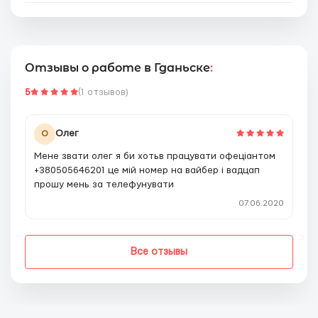
Отзывы о работе в Гданьске
:
5
(1 отзывов)
Олег
О
Мене звати олег я би хотьв працувати офеціантом
+380505646201 це мій номер на вайбер і вадцап
прошу мень за телефунувати
07.06.2020
Все отзывы