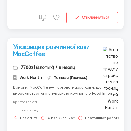
Откликнуться
Упаковщик розчинної кави
MacCoffee
7700zł (злотых) / в месяц
Work Hunt +
Польша (Гданьск)
Вимоги: MacCoffee— торгова марка кави, що
виробляється сінгапурською компанією Food Empire
Holdings Ltd., яка зараз проводить набір
Криптовалюты
співробітників на упаковку та сортування розчинної
15 часов назад
кави MacCoffee (робота з готовою продукцією).
Заробітна плата: На місяць 5700 - 7700...
Без опыта
С проживанием
Постоянная работа