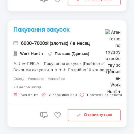
Пакування закусок
6000-7000zł (злотых) / в месяц
Work Hunt +
Польша (Гданьск)
🍡🍢🥗 PERLA – Пакування закусок (Глобіно) ✅
Вакансія актуальна 👩‍👨‍👧 Потрібно 10 кандидатів:
чоловіки, жінки, пари до 47 років (Україна) 🏭
Склад - Упаковка - Конвейер
Виробництво закусок, салатів, ролів, хумусу 📦
20 часов назад
Обов’язки: наповнення начинкою, зважування,
пакування, контроль якості 🧹 Підтримка чист...
Без опыта
С проживанием
Постоянная работа
Откликнуться