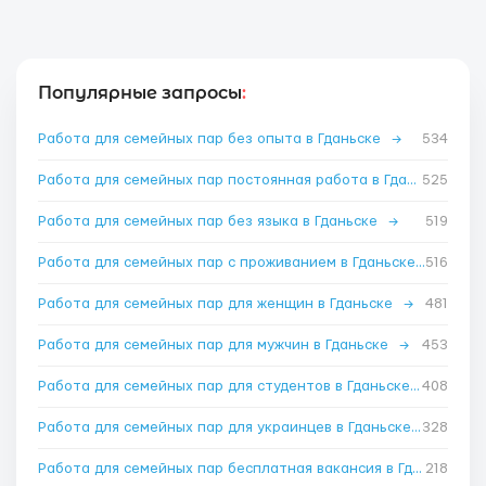
Популярные запросы
:
Работа для семейных пар без опыта в Гданьске
→
534
Работа для семейных пар постоянная работа в Гданьске
525
→
Работа для семейных пар без языка в Гданьске
→
519
Работа для семейных пар с проживанием в Гданьске
516
→
Работа для семейных пар для женщин в Гданьске
→
481
Работа для семейных пар для мужчин в Гданьске
→
453
Работа для семейных пар для студентов в Гданьске
→
408
Работа для семейных пар для украинцев в Гданьске
→
328
Работа для семейных пар бесплатная вакансия в Гданьске
218
→