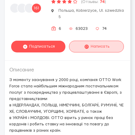
(Отзывы:
74
)
161
Польша, Kobierzyce, Ul. szwedzka
5
6
63023
74
Подписаться
Написать
Описание
З моменту заснування у 2000 році, компанія OTTO Work
Force стала найбільшим міжнародним постачальником
послуг з посередництва у працевлаштуванні в Європі, з
представництвами
в НІДЕРЛАНДАХ, ПОЛЬЩІ, НІМЕЧЧИНІ, БОЛГАРІЇ, РУМУНІЇ, ЧЕ
ХІЇ, СЛОВАЧЧИНІ, УГОРЩИНІ, ХОРВАТІЇ, а також
в УКРАЇНІ і МОЛДОВІ. OTTO вірить у ринок праці без
кордонів і робить ставку на інновації та повагу до
працівників з різних країн.