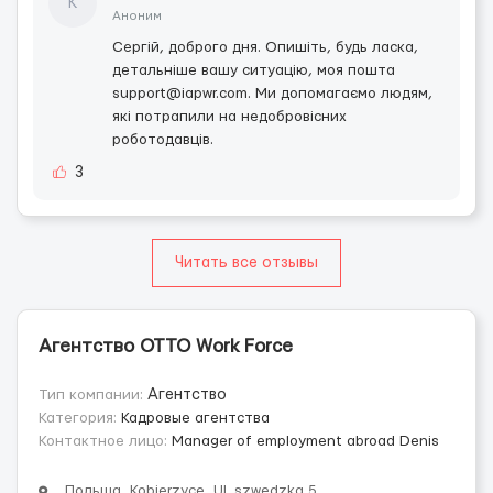
К
Аноним
Сергій, доброго дня. Опишіть, будь ласка,
детальніше вашу ситуацію, моя пошта
support@iapwr.com. Ми допомагаємо людям,
які потрапили на недобровісних
роботодавців.
3
Читать все отзывы
Агентство OTTO Work Force
Тип компании:
Агентство
Категория:
Кадровые агентства
Контактное лицо:
Manager of employment abroad Denis
Польша, Kobierzyce, Ul. szwedzka 5