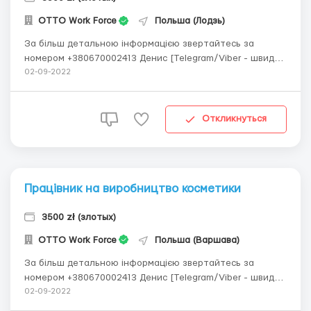
OTTO Work Force
Польша (Лодзь)
За більш детальною інформацією звертайтесь за
номером +380670002413 Денис [Telegram/Viber - швидка
відповідь] Робота на складі мережі SMYK, яка є лідером
02-09-2022
польського ринку роздрібного продажу дитячих товарів
для дітей від народження до 14 років та вагітних, в т.ч. з
одягом, взуттям, дит...
Откликнуться
Працівник на виробництво косметики
3500 zł (злотых)
OTTO Work Force
Польша (Варшава)
За більш детальною інформацією звертайтесь за
номером +380670002413 Денис [Telegram/Viber - швидка
відповідь] 🔷 Компанія займається виробництвом
02-09-2022
косметики для різних брендів. 🔷Процес роботи