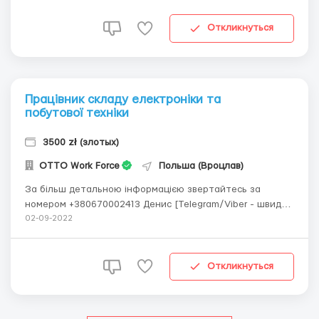
нескладний, проте вимагає технічні знання, знання
польської, попередній досвід 🔷 Середня за...
Откликнуться
Працівник складу електроніки та
побутової техніки
3500 zł (злотых)
OTTO Work Force
Польша (Вроцлав)
За більш детальною інформацією звертайтесь за
номером +380670002413 Денис [Telegram/Viber - швидка
відповідь] Склад електроніки і побутової техніки! ✅
02-09-2022
Проживання у Вроцлаві ✅Посада: Працівник складу
✅Місце роботи: м. Nowa Wieś Wrocławska (10-15 км від
Вроцлава) // м. Biskupice Podg&...
Откликнуться