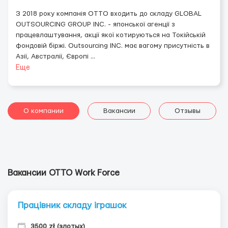
З 2018 року компанія OTTO входить до складу GLOBAL
OUTSOURCING GROUP INC. - японської агенції з
працевлаштування, акції якої котируються на Токійській
фондовій біржі. Outsourcing INC. має вагому присутність в
Азії, Австралії, Європі
...
Еще
О компании
Вакансии
Отзывы
Вакансии OTTO Work Force
Працівник складу іграшок
3500 zł (злотых)