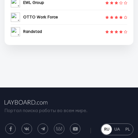
EWL Group
OTTO Work Force
Randstad
Портал поиска работы во всем мире.
RU
UA
PL