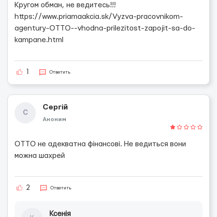
Кругом обман, не ведитесь!!!
https://www.priamaakcia.sk/Vyzva-pracovnikom-
agentury-OTTO--vhodna-prilezitost-zapojit-sa-do-
kampane.html
1
Ответить
Сергій
С
Аноним
ОТТО не адекватна фінансові. Не ведиться вони
можна шахрей
2
Ответить
Ксенія